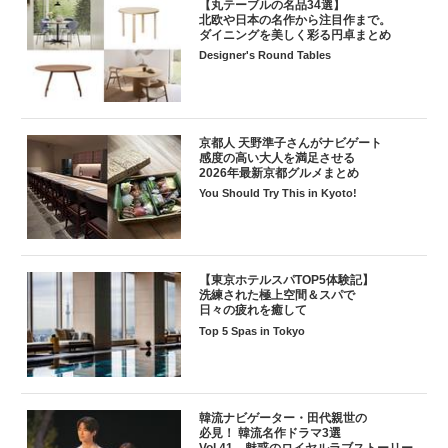
【丸テーブルの名品34選】
北欧や日本の名作から注目作まで。
ダイニングを美しく彩る円卓まとめ
Designer's Round Tables
京都人 天野準子さんがナビゲート
感度の高い大人を満足させる
2026年最新京都グルメまとめ
You Should Try This in Kyoto!
【東京ホテルスパTOP5体験記】
洗練された極上空間＆スパで
日々の疲れを癒して
Top 5 Spas in Tokyo
韓流ナビゲーター・田代親世の
必見！ 韓流名作ドラマ3選
Vol.41 魅惑のロイヤルラブストーリー