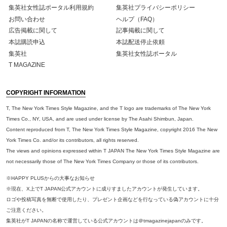
集英社女性誌ポータル利用規約
集英社プライバシーポリシー
お問い合わせ
ヘルプ（FAQ）
広告掲載に関して
記事掲載に関して
本誌購読申込
本誌配送停止依頼
集英社
集英社女性誌ポータル
T MAGAZINE
COPYRIGHT INFORMATION
T, The New York Times Style Magazine, and the T logo are trademarks of The New York
Times Co., NY, USA, and are used under license by The Asahi Shimbun, Japan.
Content reproduced from T, The New York Times Style Magazine, copyright 2016 The New
York Times Co. and/or its contributors, all rights reserved.
The views and opinions expressed within T JAPAN The New York Times Style Magazine are
not necessarily those of The New York Times Company or those of its contributors.
※HAPPY PLUSからの大事なお知らせ
※現在、X上でT JAPAN公式アカウントに成りすましたアカウントが発生しています。
ロゴや投稿写真を無断で使用したり、プレゼント企画などを行なっている偽アカウントに十分
ご注意ください。
集英社がT JAPANの名称で運営している公式アカウントは＠tmagazinejapanのみです。