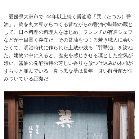
愛媛県大洲市で144年以上続く醤油蔵「巽（たつみ）醤
油」。麹を丸大豆からつくる昔ながらの醤油や味噌の蔵と
して、日本料理の料理人をはじめ、フレンチの有名シェフ
などが一目置く存在だ。その醤油をつくる若き職人に会い
たくて、明治時代に作られた土蔵が残る「巽醤油」を訪ね
た。建物の中に入ると、歴史を感じさせる凜とした空気が
漂い、醤油の発酵独特の芳しい香りを放つ仕込みの木桶が
ずらりと並んでいる。真っ黒な壁は長年、良い酵母菌が住
みついている証拠だ。