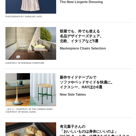
The New Lingerie Dressing
PHOTOGRAPH BY SHINSUKE SATO
部屋でも、外でも使える
名品デザイナーズチェア。
北欧、イタリアなど5選
Masterpiece Chairs Selection
COURTESY OF MONTANA FURNITURE
新作サイドテーブルで
ソファやベッドサイドを快適に。
イクスシー、HAYほか6選
New Side Tables
（左から）COURTESY OF THE CONRAN SHOP,
COURTESY OF MAGIS JAPAN
有元葉子さんの
「おいしいものは身体にいいのよ」