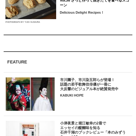
Vol.36 さっと作って焼きたてを食べるスコ
ーン
Delicious Delight Recipes！
PHOTOGRAPH BY YUKI SUGIURA
FEATURE
市川團子、市川染五郎らが登場！
話題の若手歌舞伎俳優が一冊に
大反響のビジュアル本が絶賛発売中
KABUKI HOPE
小津夜景と堀江敏幸の2冊で
エッセイの醍醐味を知る
石井千湖のブックレビュー「本のみずう