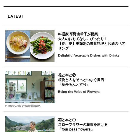
LATEST
料理家 平野由希子が提案
大人のおもてなしにぴったり！
【春、夏】季節別の野菜料理とお酒のペア
リング
Delightful Vegetable Dishes with Drinks
花と本と②
植物と人をそっとつなぐ書店
「草舟あんとす号」
Being the Voice of Flowers
PHOTOGRAPHS BY NORIO KIDERA
花と本と①
スローフラワーの花束を届ける
「four peas flowers」