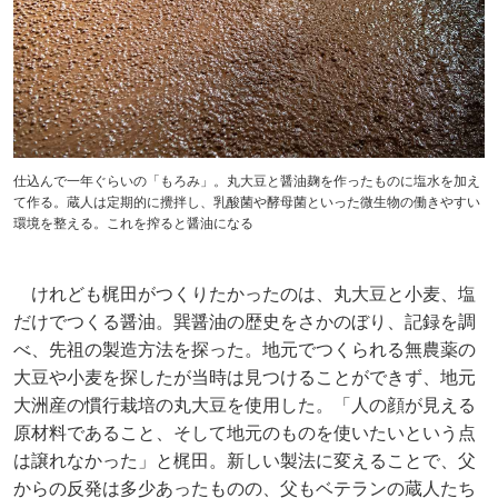
仕込んで一年ぐらいの「もろみ」。丸大豆と醤油麹を作ったものに塩水を加え
て作る。蔵人は定期的に攪拌し、乳酸菌や酵母菌といった微生物の働きやすい
環境を整える。これを搾ると醤油になる
けれども梶田がつくりたかったのは、丸大豆と小麦、塩
だけでつくる醤油。巽醤油の歴史をさかのぼり、記録を調
べ、先祖の製造方法を探った。地元でつくられる無農薬の
大豆や小麦を探したが当時は見つけることができず、地元
大洲産の慣行栽培の丸大豆を使用した。「人の顔が見える
原材料であること、そして地元のものを使いたいという点
は譲れなかった」と梶田。新しい製法に変えることで、父
からの反発は多少あったものの、父もベテランの蔵人たち