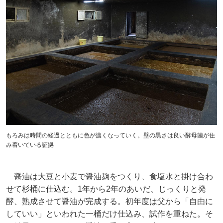
もろみは時間の経過とともに色が濃くなっていく。壁の黒さは良い酵母菌が住
み着いている証拠
醤油は大豆と小麦で醤油麹をつくり、食塩水と掛け合わ
せて杉桶に仕込む。1年から2年のあいだ、じっくりと発
酵、熟成させて醤油が完成する。初年度は父から「自由に
していい」といわれた一桶だけ仕込み、試作を重ねた。そ