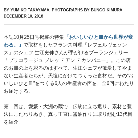
BY YUMIKO TAKAYAMA, PHOTOGRAPHS BY BUNGO KIMURA
DECEMBER 10, 2018
本誌10月25日号掲載の特集
「おいしいひと皿から世界が変
わる。」
で取材をしたフランス料理「レフェルヴェソン
ス」のシェフ 生江史伸さんが手がけるブーランジェリー
「ブリコラージュ ブレッド アンド カンパニー」。この店
のお皿の上を彩るのはすべて、生江シェフが敬愛してやま
ない生産者たちが、天塩にかけてつくった食材だ。その“お
いしいひと皿”をつくる6人の生産者の声を、全6回にわたり
お届けする。
第二回は、愛媛・大洲の蔵で、伝統に立ち返り、素材と製
法にこだわりぬき、真っ正直に醤油作りに取り組む13代目
を紹介。