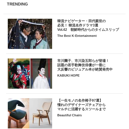
TRENDING
韓流ナビゲーター・田代親世の
必見！ 韓流名作ドラマ3選
Vol.42 朝鮮時代からのタイムスリップ
The Best K-Entertainment
市川團子、市川染五郎らが登場！
話題の若手歌舞伎俳優が一冊に
大反響のビジュアル本が絶賛発売中
KABUKI HOPE
【一生モノの名作椅子97選】
憧れのデザイナーズチェアから
マルチに活躍するスツールまで
Beautiful Chairs