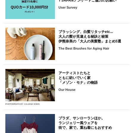
T JAPANアンケートご協力のお願い
User Survey
ブラッシング、白髪リタッチetc...
大人の髪が見違える秘訣と秘策
伊熊奈美の「大人の美髪塾」まとめ5選
The Best Brushes for Aging Hair
アーティストたちと
ともに紡いでいく家
「メゾン・モナ」の物語
Our House
PHOTOGRAPH BY JULIANA SOHN
プラダ、サンローランほか。
ランジェリー風ウェアを
街で、家で。重ね着にもおすすめ