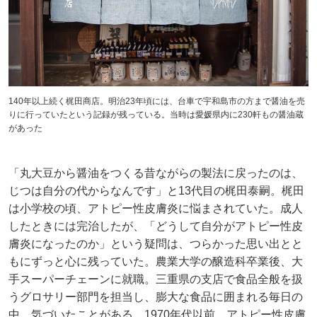
140年以上続く梶田商店。明治23年頃には、台車で宇和島市の方まで醤油を売
りに行っていたという記録が残っている。当時は愛媛県内に230軒もの醤油蔵
があった
「丸大豆から醤油をつくる昔ながらの製法に戻ったのは、
じつは自分の代からなんです」と13代目の梶田泰嗣。梶田
は小学校の頃、アトピー性皮膚炎に悩まされていた。成人
したときには完治したが、「どうして自分がアトピー性皮
膚炎になったのか」という疑問は、つらかった思い出とと
もにずっと心に残っていた。農業大学の醸造科卒業後、大
手スーパーチェーンに就職。三重県の支店で食品全般を扱
うグロサリー部門を担当し、膨大な食品に囲まれる毎日の
中、気づいたことがある。1970年代以前、アトピー性皮膚