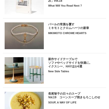
み」vol.18
What Will You Read Next ?
パールの常識を覆す
ミキモトとクロムハーツの新章
MIKIMOTO CHROME HEARTS
新作サイドテーブルで
ソファやベッドサイドを快適に。
イクスシー、HAYほか6選
New Side Tables
長尾智子の日々のスープ
Vol.19 コーンスープ焼きもろこしのせ
SOUP, A WAY OF LIFE