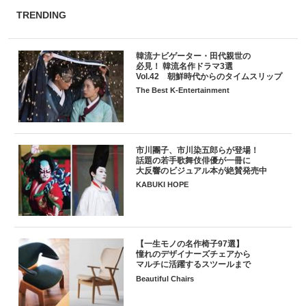
TRENDING
韓流ナビゲーター・田代親世の
必見！ 韓流名作ドラマ3選
Vol.42 朝鮮時代からのタイムスリップ
The Best K-Entertainment
市川團子、市川染五郎らが登場！
話題の若手歌舞伎俳優が一冊に
大反響のビジュアル本が絶賛発売中
KABUKI HOPE
【一生モノの名作椅子97選】
憧れのデザイナーズチェアから
マルチに活躍するスツールまで
Beautiful Chairs