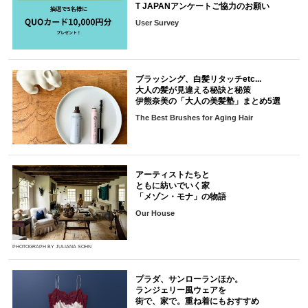
T JAPANアンケートご協力のお願い
User Survey
ブラッシング、白髪リタッチetc...
大人の髪が見違える秘訣と秘策
伊熊奈美の「大人の美髪塾」まとめ5選
The Best Brushes for Aging Hair
アーティストたちと
ともに紡いでいく家
「メゾン・モナ」の物語
Our House
PHOTOGRAPH BY JULIANA SOHN
プラダ、サンローランほか。
ランジェリー風ウェアを
街で、家で。重ね着にもおすすめ