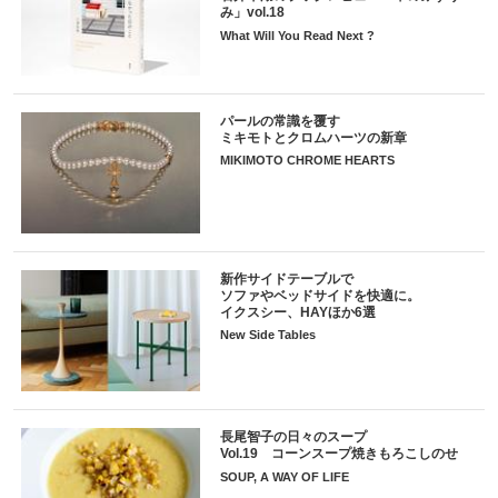
み」vol.18
What Will You Read Next ?
パールの常識を覆す
ミキモトとクロムハーツの新章
MIKIMOTO CHROME HEARTS
新作サイドテーブルで
ソファやベッドサイドを快適に。
イクスシー、HAYほか6選
New Side Tables
長尾智子の日々のスープ
Vol.19 コーンスープ焼きもろこしのせ
SOUP, A WAY OF LIFE