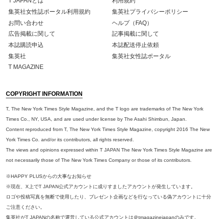
T JAPANとは
利用規約
集英社女性誌ポータル利用規約
集英社プライバシーポリシー
お問い合わせ
ヘルプ（FAQ）
広告掲載に関して
記事掲載に関して
本誌購読申込
本誌配送停止依頼
集英社
集英社女性誌ポータル
T MAGAZINE
COPYRIGHT INFORMATION
T, The New York Times Style Magazine, and the T logo are trademarks of The New York
Times Co., NY, USA, and are used under license by The Asahi Shimbun, Japan.
Content reproduced from T, The New York Times Style Magazine, copyright 2016 The New
York Times Co. and/or its contributors, all rights reserved.
The views and opinions expressed within T JAPAN The New York Times Style Magazine are
not necessarily those of The New York Times Company or those of its contributors.
※HAPPY PLUSからの大事なお知らせ
※現在、X上でT JAPAN公式アカウントに成りすましたアカウントが発生しています。
ロゴや投稿写真を無断で使用したり、プレゼント企画などを行なっている偽アカウントに十分
ご注意ください。
集英社がT JAPANの名称で運営している公式アカウントは＠tmagazinejapanのみです。