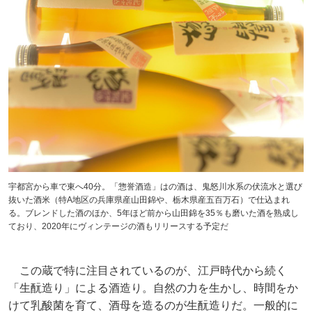
宇都宮から車で東へ40分。「惣誉酒造」はの酒は、鬼怒川水系の伏流水と選び
抜いた酒米（特A地区の兵庫県産山田錦や、栃木県産五百万石）で仕込まれ
る。ブレンドした酒のほか、5年ほど前から山田錦を35％も磨いた酒を熟成し
ており、2020年にヴィンテージの酒もリリースする予定だ
この蔵で特に注目されているのが、江戸時代から続く
「生酛造り」による酒造り。自然の力を生かし、時間をか
けて乳酸菌を育て、酒母を造るのが生酛造りだ。一般的に