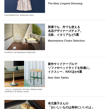
The New Lingerie Dressing
PHOTOGRAPH BY SHINSUKE SATO
部屋でも、外でも使える
名品デザイナーズチェア。
北欧、イタリアなど5選
Masterpiece Chairs Selection
COURTESY OF MONTANA FURNITURE
新作サイドテーブルで
ソファやベッドサイドを快適に。
イクスシー、HAYほか6選
New Side Tables
（左から）COURTESY OF THE CONRAN SHOP,
COURTESY OF MAGIS JAPAN
有元葉子さんの
「おいしいものは身体にいいのよ」