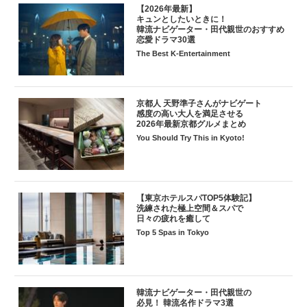
【2026年最新】
キュンとしたいときに！
韓流ナビゲーター・田代親世のおすすめ
恋愛ドラマ30選
The Best K-Entertainment
京都人 天野準子さんがナビゲート
感度の高い大人を満足させる
2026年最新京都グルメまとめ
You Should Try This in Kyoto!
【東京ホテルスパTOP5体験記】
洗練された極上空間＆スパで
日々の疲れを癒して
Top 5 Spas in Tokyo
韓流ナビゲーター・田代親世の
必見！ 韓流名作ドラマ3選