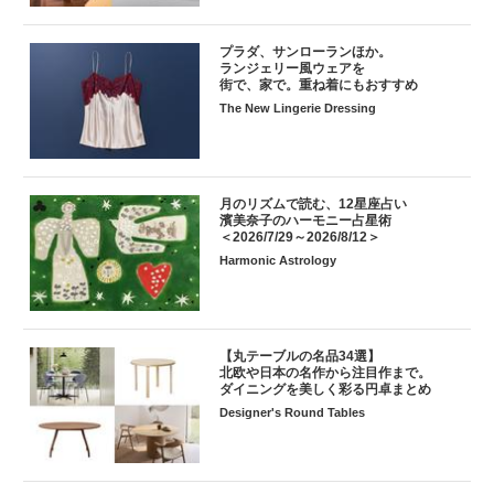
プラダ、サンローランほか。
ランジェリー風ウェアを
街で、家で。重ね着にもおすすめ
The New Lingerie Dressing
月のリズムで読む、12星座占い
濱美奈子のハーモニー占星術
＜2026/7/29～2026/8/12＞
Harmonic Astrology
【丸テーブルの名品34選】
北欧や日本の名作から注目作まで。
ダイニングを美しく彩る円卓まとめ
Designer's Round Tables