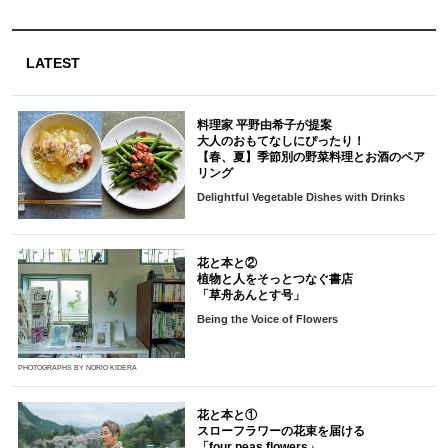
LATEST
料理家 平野由希子が提案
大人のおもてなしにぴったり！
【春、夏】季節別の野菜料理とお酒のペア
リング
Delightful Vegetable Dishes with Drinks
花と本と②
植物と人をそっとつなぐ書店
「草舟あんとす号」
Being the Voice of Flowers
PHOTOGRAPHS BY NORIO KIDERA
花と本と①
スローフラワーの花束を届ける
「four peas flowers」