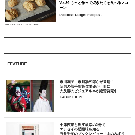
Vol.36 さっと作って焼きたてを食べるスコ
ーン
Delicious Delight Recipes！
PHOTOGRAPH BY YUKI SUGIURA
FEATURE
市川團子、市川染五郎らが登場！
話題の若手歌舞伎俳優が一冊に
大反響のビジュアル本が絶賛発売中
KABUKI HOPE
小津夜景と堀江敏幸の2冊で
エッセイの醍醐味を知る
石井千湖のブックレビュー「本のみずう