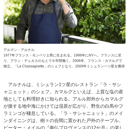
アルマン・アルナル
1977年フランス・モンペリエ県に生まれる。1998年にNYへ。フランスに戻
り、アラン・デュカスのもとで６年間働く。2006年、フランス・カマルグで
独立。「La Chassagnette」のシェフとなり、2009年ミシュラン一ツ星を獲得
アルナルは、ミシュラン1ツ星のレストラン「ラ・サシ
ャニェット」のシェフ。カマルグといえば、上質な塩の産
地としても料理好きに知られる。アルル郊外からカマルグ
が接する地中海にかけては湿原が広がり、野生の白馬やフ
ラミンゴが棲息している。「ラ・サシャニェット」のメイ
ンダイニングは、樹々の合間に置かれた戸外のテーブル。
ピーター・メイルの『南仏プロヴァンスの12か月』の楽し