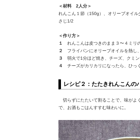
＜材料 2人分＞
れんこん１節（150g）、オリーブオイル
さじ1/2
＜作り方＞
１
れんこんは皮つきのまま３〜４ミリ
２
フライパンにオリーブオイルを熱し
３
弱火で1分ほど焼き、チーズ、クミン
４
チーズがカリカリになったら、ひっく
レシピ２：たたきれんこんの
切らずにたたいて割ることで、味がよく
で、お酒もごはんすすむ味わいに。