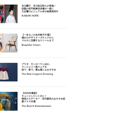
市川團子、市川染五郎らが登場！
話題の若手歌舞伎俳優が一冊に
大反響のビジュアル本が絶賛発売中
KABUKI HOPE
【一生モノの名作椅子97選】
憧れのデザイナーズチェアから
マルチに活躍するスツールまで
Beautiful Chairs
プラダ、サンローランほか。
ランジェリー風ウェアを
街で、家で。重ね着にもおすすめ
The New Lingerie Dressing
【2026年最新】
キュンとしたいときに！
韓流ナビゲーター・田代親世のおすすめ恋
愛ドラマ30選
The Best K-Entertainment