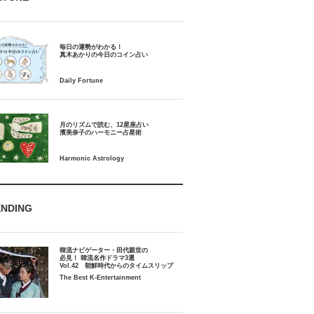
毎日の運勢がわかる！
月のリズムで読む、12星座占い
ENDING
韓流ナビゲーター・田代親世の
必見！ 韓流名作ドラマ3選
Vol.42 朝鮮時代からのタイムスリップ
The Best K-Entertainment