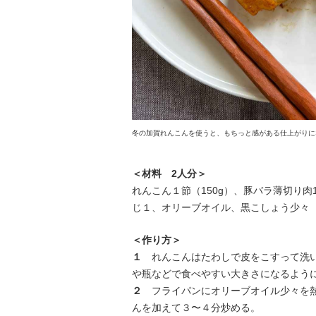
冬の加賀れんこんを使うと、もちっと感がある仕上がりに
＜材料 2人分＞
れんこん１節（150g）、豚バラ薄切り肉
じ１、オリーブオイル、黒こしょう少々
＜作り方＞
１
れんこんはたわしで皮をこすって洗い
や瓶などで食べやすい大きさになるよう
２
フライパンにオリーブオイル少々を熱
んを加えて３〜４分炒める。