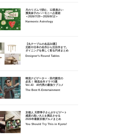
月のリズムで読む、12星座占い
濱美奈子のハーモニー占星術
＜2026/7/29～2026/8/12＞
Harmonic Astrology
【丸テーブルの名品34選】
北欧や日本の名作から注目作まで。
ダイニングを美しく彩る円卓まとめ
Designer's Round Tables
韓流ナビゲーター・田代親世の
必見！ 韓流名作ドラマ3選
Vol.43 40代男の最強ラブコメ
The Best K-Entertainment
京都人 天野準子さんがナビゲート
感度の高い大人を満足させる
2026年最新京都グルメまとめ
You Should Try This in Kyoto!