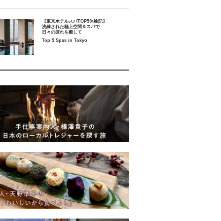
【東京ホテルスパTOP5体験記】
洗練された極上空間＆スパで
日々の疲れを癒して
Top 5 Spas in Tokyo