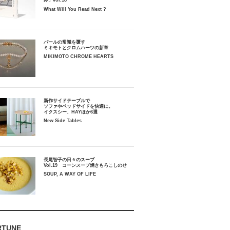
み」vol.18
What Will You Read Next ?
パールの常識を覆す
ミキモトとクロムハーツの新章
MIKIMOTO CHROME HEARTS
新作サイドテーブルで
ソファやベッドサイドを快適に。
イクスシー、HAYほか6選
New Side Tables
長尾智子の日々のスープ
Vol.19 コーンスープ焼きもろこしのせ
SOUP, A WAY OF LIFE
RTUNE