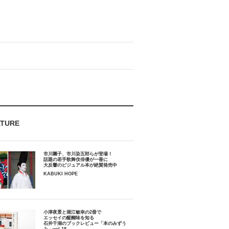
ATURE
市川團子、市川染五郎らが登場！
話題の若手歌舞伎俳優が一冊に
大反響のビジュアル本が絶賛発売中
KABUKI HOPE
小津夜景と堀江敏幸の2冊で
エッセイの醍醐味を知る
石井千湖のブックレビュー「本のみずう