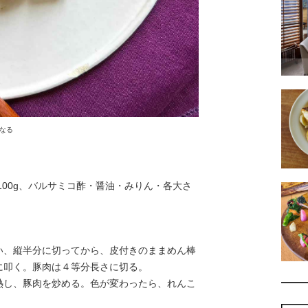
なる
100g、バルサミコ酢・醤油・みりん・各大さ
、縦半分に切ってから、皮付きのままめん棒
に叩く。豚肉は４等分長さに切る。
し、豚肉を炒める。色が変わったら、れんこ