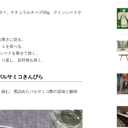
少々、ナチュラルチーズ50g、クミンシード小
の厚さに切る。
、１を並べる。
シードを乗せて焼く。
り返し、反対側も焼く。
バルサミコきんぴら
絡む。煮詰めたバルサミコ酢の旨味と酸味