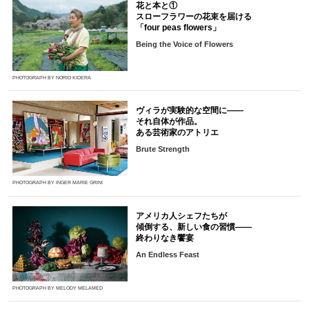
花と本と①
スローフラワーの花束を届ける
「four peas flowers」
Being the Voice of Flowers
PHOTOGRAPH BY NORIO KIDERA
ヴィラが実験的な空間に――
それ自体が作品。
ある芸術家のアトリエ
Brute Strength
PHOTOGRAPH BY INGER MARIE GRINI
アメリカ人シェフたちが
傾倒する、新しい食の習慣――
終わりなき饗宴
An Endless Feast
PHOTOGRAPH BY MELODY MELAMED