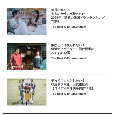
休日に観たい！
大人の女性に支持された
2026年・話題の韓国ドラマランキング
TOP8
The Best K-Entertainment
涙なしには観られない！
韓流ナビゲーター・田代親世の
おすすめ12選
The Best K-Entertainment
笑ってスカッとしたい！
韓流ドラマ通・田代親世の
【コメディ＆痛快系傑作11選】
The Best K-Entertainment