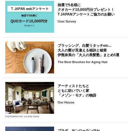
抽選で5名様に
クオカード10,000円分プレゼント！
T JAPANアンケートご協力のお願い
User Survey
ブラッシング、白髪リタッチetc...
大人の髪が見違える秘訣と秘策
伊熊奈美の「大人の美髪塾」まとめ5選
The Best Brushes for Aging Hair
アーティストたちと
ともに紡いでいく家
「メゾン・モナ」の物語
Our House
PHOTOGRAPH BY JULIANA SOHN
プラダ、サンローランほか。