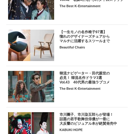
The Best K-Entertainment
【一生モノの名作椅子97選】
憧れのデザイナーズチェアから
マルチに活躍するスツールまで
Beautiful Chairs
韓流ナビゲーター・田代親世の
必見！ 韓流名作ドラマ3選
Vol.43 40代男の最強ラブコメ
The Best K-Entertainment
市川團子、市川染五郎らが登場！
話題の若手歌舞伎俳優が一冊に
大反響のビジュアル本が絶賛発売中
KABUKI HOPE