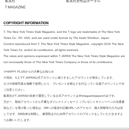
集英社
集英社女性誌ポータル
T MAGAZINE
COPYRIGHT INFORMATION
T, The New York Times Style Magazine, and the T logo are trademarks of The New York
Times Co., NY, USA, and are used under license by The Asahi Shimbun, Japan.
Content reproduced from T, The New York Times Style Magazine, copyright 2016 The New
York Times Co. and/or its contributors, all rights reserved.
The views and opinions expressed within T JAPAN The New York Times Style Magazine are
not necessarily those of The New York Times Company or those of its contributors.
※HAPPY PLUSからの大事なお知らせ
※現在、X上でT JAPAN公式アカウントに成りすましたアカウントが発生しています。
ロゴや投稿写真を無断で使用したり、プレゼント企画などを行なっている偽アカウントに十分
ご注意ください。
集英社がT JAPANの名称で運営している公式アカウントは＠tmagazinejapanのみです。
万が一、類似アカウントから不審なダイレクトメッセージ（プレゼントキャンペーンの当選通
知など）を受け取った場合は、DMへの返信や記載URLへのアクセス、個人情報等の入力は決
してせず、DM自体を削除し、被害防止のため同アカウントのブロックをしていただきますよ
うお願いいたします。