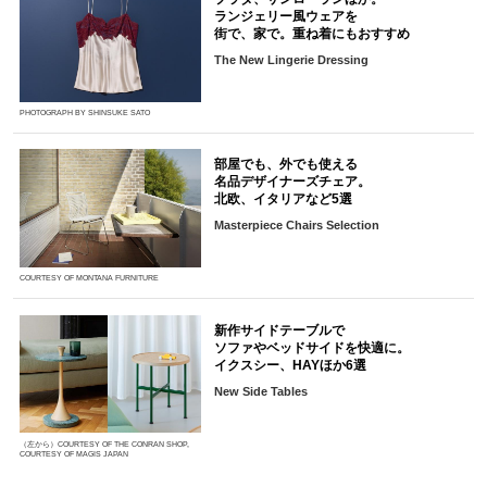
ランジェリー風ウェアを
街で、家で。重ね着にもおすすめ
The New Lingerie Dressing
PHOTOGRAPH BY SHINSUKE SATO
部屋でも、外でも使える
名品デザイナーズチェア。
北欧、イタリアなど5選
Masterpiece Chairs Selection
COURTESY OF MONTANA FURNITURE
新作サイドテーブルで
ソファやベッドサイドを快適に。
イクスシー、HAYほか6選
New Side Tables
（左から）COURTESY OF THE CONRAN SHOP,
COURTESY OF MAGIS JAPAN