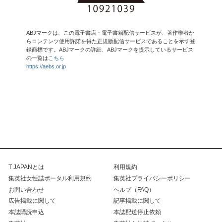
ABJマークは、この電子書店・電子書籍配信サービスが、著作権者か
らコンテンツ使用許諾を得た正規版配信サービスであることを示す登
録商標です。ABJマークの詳細、ABJマークを提示しているサービス
の一覧は
こちら
https://aebs.or.jp
T JAPANとは
利用規約
集英社女性誌ポータル利用規約
集英社プライバシーポリシー
お問い合わせ
ヘルプ（FAQ）
広告掲載に関して
記事掲載に関して
本誌購読申込
本誌配送停止依頼