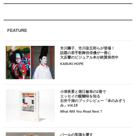
FEATURE
市川團子、市川染五郎らが登場！
話題の若手歌舞伎俳優が一冊に
大反響のビジュアル本が絶賛発売中
KABUKI HOPE
小津夜景と堀江敏幸の2冊で
エッセイの醍醐味を知る
石井千湖のブックレビュー「本のみずう
み」vol.18
What Will You Read Next ?
パールの常識を覆す