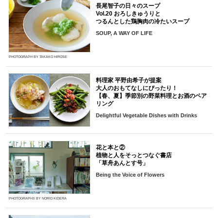
長尾智子の日々のスープ
Vol.20 おろしきゅうりと
つるんとした鶏胸肉の冷たいスープ
SOUP, A WAY OF LIFE
PHOTOGRAPH BY TAKAKO HIROSE
料理家 平野由希子が提案
大人のおもてなしにぴったり！
【春、夏】季節別の野菜料理とお酒のペア
リング
Delightful Vegetable Dishes with Drinks
花と本と②
植物と人をそっとつなぐ書店
「草舟あんとす号」
Being the Voice of Flowers
PHOTOGRAPHS BY NORIO KIDERA