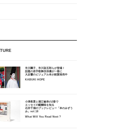
ATURE
市川團子、市川染五郎らが登場！
話題の若手歌舞伎俳優が一冊に
大反響のビジュアル本が絶賛発売中
KABUKI HOPE
小津夜景と堀江敏幸の2冊で
エッセイの醍醐味を知る
石井千湖のブックレビュー「本のみずう
み」vol.18
What Will You Read Next ?