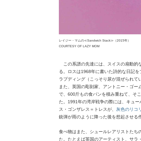
レイジー・マムの≪Sandwich Stack≫（2015年）
COURTESY OF LAZY MOM
この系譜の先達には、スイスの扇動的な
る。ロスは1968年に書いた詩的な日記
ラプディング（こっそり尿が混ぜられて
また、英国の彫刻家、アントニー・ゴー
で、600斤もの食パンを積み重ねて、そ
た。1991年の湾岸戦争の際には、キュ
ス・ゴンザレス＝トレスが、
灰色のリコ
銃弾が雨のように降った後を想起させる
食べ物はまた、シュールレアリストたち
た。たとえば英国のアーティスト、サラ・