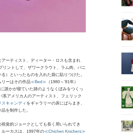
アーティスト、ディーター・ロスも含まれ
をプリントして、ザワークラウト、ラム肉、バニ
いる）といったものを入れた袋に貼りつけた。
ムリーはその作品
≪Bed≫
（1980～’81年）
こに誰かが寝ていた跡のようなくぼみをつくっ
ーバ系アメリカ人のアーティスト、フェリック
リスキャンディ
をギャラリーの床にばらまき、
作品を制作した。
の視覚的ジョークとしても長く用いられてき
ルーカスは、1997年の
≪Chichen Knichers≫