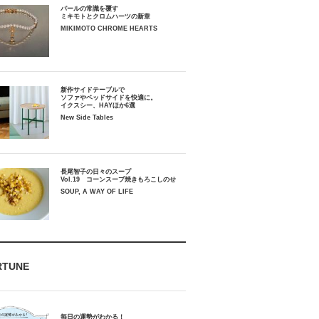
パールの常識を覆す
ミキモトとクロムハーツの新章
MIKIMOTO CHROME HEARTS
新作サイドテーブルで
ソファやベッドサイドを快適に。
イクスシー、HAYほか6選
New Side Tables
長尾智子の日々のスープ
Vol.19 コーンスープ焼きもろこしのせ
SOUP, A WAY OF LIFE
RTUNE
毎日の運勢がわかる！