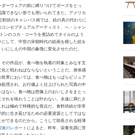
ンダーウェアの前に縛りつけてポーズをとっ
認識できない形でも用いられてきた。アメリカ
紀初頭のキャンバス画では、絵の具の代わりに
のコンセプチュアルアーティスト、へ・シャン
7トンのコカ・コーラを煮詰めてオイルのよう
りにして、中世の宋朝時代の絵画を模した絵を
、いにしえの中国の象徴に変化させたのだ。
その作品が、食べ物を執着の対象とみなす文
文化と戦わねばならないということだ。身体感
の世界においては、食べ物はもっぱらビジュア
像処理され、お行儀よく仕上げられた写真の中
さはない。食べ物は想像上のおいしさをまとっ
にそれを味わうことは叶わない。永遠に満たさ
これは極めて特権的な視点だ。食料供給が非常
学的に生き延びるための必要資源としてではな
とができるのだから。こうして助長される軽薄
国連のレポート
によると、昨年、栄養失調に苦
00万人にのぼったという）。