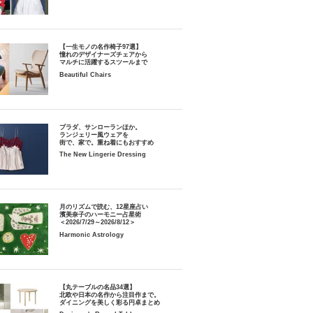
【一生モノの名作椅子97選】
憧れのデザイナーズチェアから
マルチに活躍するスツールまで
Beautiful Chairs
プラダ、サンローランほか。
ランジェリー風ウェアを
街で、家で。重ね着にもおすすめ
The New Lingerie Dressing
月のリズムで読む、12星座占い
濱美奈子のハーモニー占星術
＜2026/7/29～2026/8/12＞
Harmonic Astrology
【丸テーブルの名品34選】
北欧や日本の名作から注目作まで。
ダイニングを美しく彩る円卓まとめ