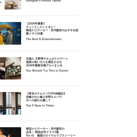
Designer's Round Tables
【2026年最新】
キュンとしたいときに！
韓流ナビゲーター・田代親世のおすすめ恋
愛ドラマ30選
The Best K-Entertainment
京都人 天野準子さんがナビゲート
感度の高い大人を満足させる
2026年最新京都グルメまとめ
You Should Try This in Kyoto!
【東京ホテルスパTOP5体験記】
洗練された極上空間＆スパで
日々の疲れを癒して
Top 5 Spas in Tokyo
韓流ナビゲーター・田代親世の
必見！ 韓流名作ドラマ3選
Vol.41 魅惑のロイヤルラブストーリー