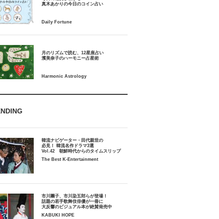
月のリズムで読む、12星座占い
ENDING
韓流ナビゲーター・田代親世の
必見！ 韓流名作ドラマ3選
Vol.42 朝鮮時代からのタイムスリップ
The Best K-Entertainment
市川團子、市川染五郎らが登場！
話題の若手歌舞伎俳優が一冊に
大反響のビジュアル本が絶賛発売中
KABUKI HOPE