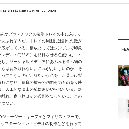
IHARU ITAGAKI
APRIL 22, 2020
黄身がプラスチックの製氷トレイの中に入って
があふれそうだ。トレイの周囲には割れた殻が
が広がっている。構成としてはシンプルで印象
FE
ャンディの商品名）を彷彿させる色使いは、イ
だし、ソーシャルメディアにあふれる食べ物の
からは読み取れない。これがおいしいのか、そ
わってこないのだ。鮮やかな色をした黄身は製
方形になり、写真の横長の画面そのものを反映
は、人工的な演出の脇に追いやられている。殻
け離れ、食べ物はその役割を失っている。この
とつない。
のジョージー・キーフェとフィリス・マーで、
ストップモーション・ビデオの制作などを行って