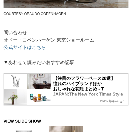
COURTESY OF AUDO COPENHAGEN
問い合わせ
オドー・コペンハーゲン 東京ショールーム
公式サイトはこちら
▼あわせて読みたいおすすめ記事
【注目のフラワーベース28選】
憧れのハイブランドほか
おしゃれな花瓶まとめ - T
JAPAN:The New York Times Style
Magazine 公式サイト
www.tjapan.jp
ティファニー、バカラなどのラグジュアリ
ーメゾンから、カッシーナ、ヴィトラ、フ
リッツ・ハンセンほか人気のインテリアブ
ランドまで。オブジェとしても映えるアー
トピース的なフラワーベースで、花との暮