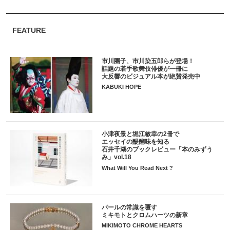
FEATURE
市川團子、市川染五郎らが登場！
話題の若手歌舞伎俳優が一冊に
大反響のビジュアル本が絶賛発売中
KABUKI HOPE
小津夜景と堀江敏幸の2冊で
エッセイの醍醐味を知る
石井千湖のブックレビュー「本のみずう
み」vol.18
What Will You Read Next ?
パールの常識を覆す
ミキモトとクロムハーツの新章
MIKIMOTO CHROME HEARTS