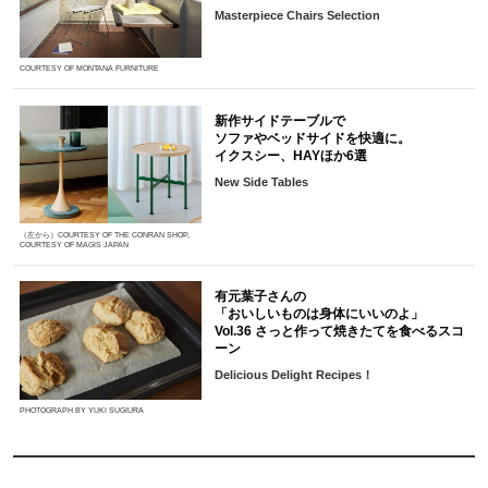
Masterpiece Chairs Selection
COURTESY OF MONTANA FURNITURE
新作サイドテーブルで
ソファやベッドサイドを快適に。
イクスシー、HAYほか6選
New Side Tables
（左から）COURTESY OF THE CONRAN SHOP,
COURTESY OF MAGIS JAPAN
有元葉子さんの
「おいしいものは身体にいいのよ」
Vol.36 さっと作って焼きたてを食べるスコ
ーン
Delicious Delight Recipes！
PHOTOGRAPH BY YUKI SUGIURA