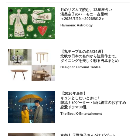
月のリズムで読む、12星座占い
濱美奈子のハーモニー占星術
＜2026/7/29～2026/8/12＞
Harmonic Astrology
【丸テーブルの名品34選】
北欧や日本の名作から注目作まで。
ダイニングを美しく彩る円卓まとめ
Designer's Round Tables
【2026年最新】
キュンとしたいときに！
韓流ナビゲーター・田代親世のおすすめ
恋愛ドラマ30選
The Best K-Entertainment
京都人 天野準子さんがナビゲート