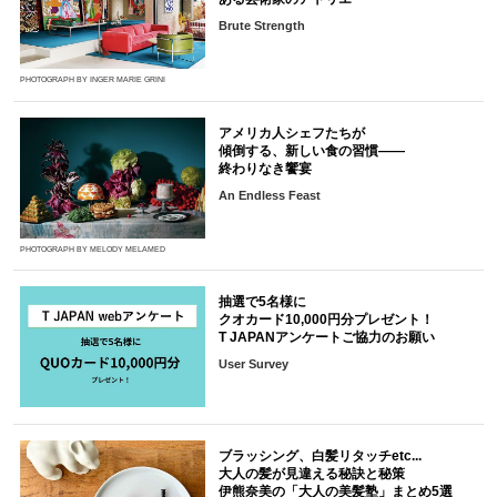
Brute Strength
PHOTOGRAPH BY INGER MARIE GRINI
アメリカ人シェフたちが
傾倒する、新しい食の習慣――
終わりなき饗宴
An Endless Feast
PHOTOGRAPH BY MELODY MELAMED
抽選で5名様に
クオカード10,000円分プレゼント！
T JAPANアンケートご協力のお願い
User Survey
ブラッシング、白髪リタッチetc...
大人の髪が見違える秘訣と秘策
伊熊奈美の「大人の美髪塾」まとめ5選