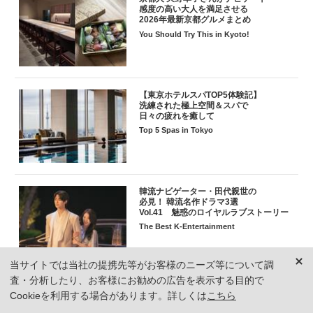
感度の高い大人を満足させる
2026年最新京都グルメまとめ
You Should Try This in Kyoto!
【東京ホテルスパTOP5体験記】
洗練された極上空間＆スパで
日々の疲れを癒して
Top 5 Spas in Tokyo
韓流ナビゲーター・田代親世の
必見！ 韓流名作ドラマ3選
Vol.41 魅惑のロイヤルラブストーリー
The Best K-Entertainment
当サイトでは当社の提携先等がお客様のニーズ等について調
査・分析したり、お客様にお勧めの広告を表示する目的で
Cookieを利用する場合があります。詳しくは
こちら