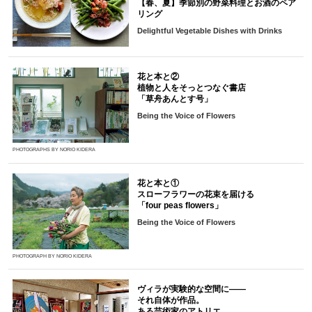
【春、夏】季節別の野菜料理とお酒のペア
リング
Delightful Vegetable Dishes with Drinks
花と本と②
植物と人をそっとつなぐ書店
「草舟あんとす号」
Being the Voice of Flowers
PHOTOGRAPHS BY NORIO KIDERA
花と本と①
スローフラワーの花束を届ける
「four peas flowers」
Being the Voice of Flowers
PHOTOGRAPH BY NORIO KIDERA
ヴィラが実験的な空間に――
それ自体が作品。
ある芸術家のアトリエ