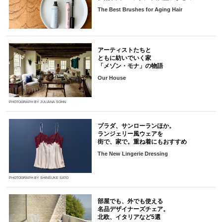
The Best Brushes for Aging Hair
アーティストたちと
ともに紡いでいく家
「メゾン・モナ」の物語
Our House
PHOTOGRAPH BY JULIANA SOHN
プラダ、サンローランほか。
ランジェリー風ウェアを
街で、家で。重ね着にもおすすめ
The New Lingerie Dressing
PHOTOGRAPH BY SHINSUKE SATO
部屋でも、外でも使える
名品デザイナーズチェア。
北欧、イタリアなど5選