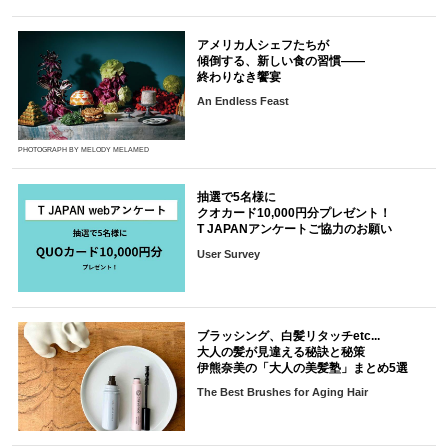
アメリカ人シェフたちが
傾倒する、新しい食の習慣――
終わりなき饗宴
An Endless Feast
PHOTOGRAPH BY MELODY MELAMED
抽選で5名様に
クオカード10,000円分プレゼント！
T JAPANアンケートご協力のお願い
User Survey
ブラッシング、白髪リタッチetc...
大人の髪が見違える秘訣と秘策
伊熊奈美の「大人の美髪塾」まとめ5選
The Best Brushes for Aging Hair