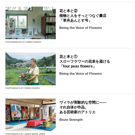
花と本と②
植物と人をそっとつなぐ書店
「草舟あんとす号」
Being the Voice of Flowers
PHOTOGRAPHS BY NORIO KIDERA
花と本と①
スローフラワーの花束を届ける
「four peas flowers」
Being the Voice of Flowers
PHOTOGRAPH BY NORIO KIDERA
ヴィラが実験的な空間に――
それ自体が作品。
ある芸術家のアトリエ
Brute Strength
PHOTOGRAPH BY INGER MARIE GRINI