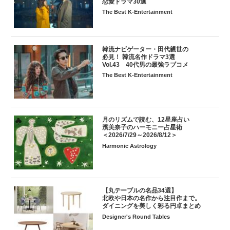
恋愛ドラマ30選
The Best K-Entertainment
韓流ナビゲーター・田代親世の
必見！ 韓流名作ドラマ3選
Vol.43 40代男の最強ラブコメ
The Best K-Entertainment
月のリズムで読む、12星座占い
濱美奈子のハーモニー占星術
＜2026/7/29～2026/8/12＞
Harmonic Astrology
【丸テーブルの名品34選】
北欧や日本の名作から注目作まで。
ダイニングを美しく彩る円卓まとめ
Designer's Round Tables