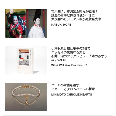
市川團子、市川染五郎らが登場！
話題の若手歌舞伎俳優が一冊に
大反響のビジュアル本が絶賛発売中
KABUKI HOPE
小津夜景と堀江敏幸の2冊で
エッセイの醍醐味を知る
石井千湖のブックレビュー「本のみずう
み」vol.18
What Will You Read Next ?
パールの常識を覆す
ミキモトとクロムハーツの新章
MIKIMOTO CHROME HEARTS