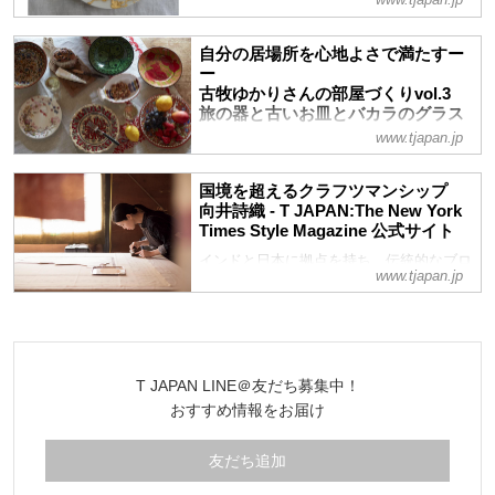
www.tjapan.jp
ギフトコンシェルジュ真野知子と金沢金箔
の「箔一」がタッグを組んで生み出した皿
自分の居場所を心地よさで満たすー
が、フレンチの巨匠アラン・デュカスの目
ー
にとまり、パリのレストラン「デュカス
古牧ゆかりさんの部屋づくりvol.3
バカラ」のテーブルに並ぶことに。皿のプ
旅の器と古いお皿とバカラのグラス
- T JAPAN:The New York Times
ロデュースを手がけた真野に話を聞いた
www.tjapan.jp
Style Magazine 公式サイト
ルールやスタイルに捉われず、ただ好きな
国境を超えるクラフツマンシップ
ものを愛し、花や緑を愛でる。“自分らし
向井詩織 - T JAPAN:The New York
さ”を貫いた素敵な生き方が息づくスタイ
Times Style Magazine 公式サイト
リスト古牧ゆかりさんの部屋。古牧さんの
インドと日本に拠点を持ち、伝統的なブロ
部屋を数回に分けてレポートし、自分のい
www.tjapan.jp
ックプリントの美しさを世界に広めようと
る場所を心地よい空気で満たすコツを伺
尽力する向井詩織。比叡山にあるアトリエ
う。第3回はテーブルを彩る器にフォーカ
を訪ね、話を聞いた。
ス
T JAPAN LINE＠友だち募集中！
おすすめ情報をお届け
友だち追加