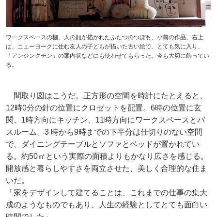
ワークスペースの棚。人の顔が描かれたふたつのつぼも、小前の作品。右上
は、ニューヨークに住む友人の子どもが描いた古い絵で、とても気に入り、
「アンジンクチン」の案内状などにも使わせてもらった。今も大切に飾ってい
る。
間取り図はこうだ。正方形の空間を時計にたとえると、
12時0分の針の位置にクロゼットを配置。6時の位置に玄
関、1時方向にキッチン、11時方向にワークスペースとバ
スルーム。3 時から9時までの下半分は仕切りのない空間
で、ダイニングテーブルとソファとベッドが置かれてい
る。約50㎡という実際の面積よりもかなり広さを感じる。
開放感と暮らしやすさを両立させた、美しく合理的な住ま
いだ。
「家をデザインして建てることは、これまでの仕事の集大
成のようなものでもあり、人生の経験としてとても面白い
時間でした」