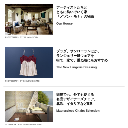
アーティストたちと
ともに紡いでいく家
「メゾン・モナ」の物語
Our House
PHOTOGRAPH BY JULIANA SOHN
プラダ、サンローランほか。
ランジェリー風ウェアを
街で、家で。重ね着にもおすすめ
The New Lingerie Dressing
PHOTOGRAPH BY SHINSUKE SATO
部屋でも、外でも使える
名品デザイナーズチェア。
北欧、イタリアなど5選
Masterpiece Chairs Selection
COURTESY OF MONTANA FURNITURE