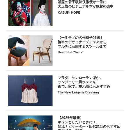
話題の若手歌舞伎俳優が一冊に
大反響のビジュアル本が絶賛発売中
KABUKI HOPE
【一生モノの名作椅子97選】
憧れのデザイナーズチェアから
マルチに活躍するスツールまで
Beautiful Chairs
プラダ、サンローランほか。
ランジェリー風ウェアを
街で、家で。重ね着にもおすすめ
The New Lingerie Dressing
【2026年最新】
キュンとしたいときに！
韓流ナビゲーター・田代親世のおすすめ