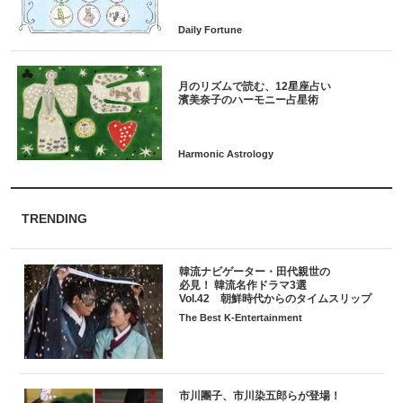
月のリズムで読む、12星座占い
TRENDING
韓流ナビゲーター・田代親世の
必見！ 韓流名作ドラマ3選
Vol.42 朝鮮時代からのタイムスリップ
The Best K-Entertainment
市川團子、市川染五郎らが登場！