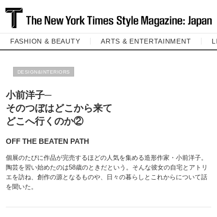
FASHION & BEAUTY
ARTS & ENTERTAINMENT
L
DESIGN&INTERIORS
小前洋子─
そのつぼはどこから来て
どこへ行くのか②
OFF THE BEATEN PATH
個展のたびに作品が完売するほどの人気を集める造形作家・小前洋子。
陶芸を習い始めたのは58歳のときだという。そんな彼女の自宅とアトリ
エを訪ね、創作の源となるものや、日々の暮らしとこれからについて話
を聞いた。