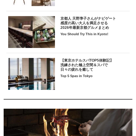
京都人 天野準子さんがナビゲート
感度の高い大人を満足させる
2026年最新京都グルメまとめ
You Should Try This in Kyoto!
【東京ホテルスパTOP5体験記】
洗練された極上空間＆スパで
日々の疲れを癒して
Top 5 Spas in Tokyo