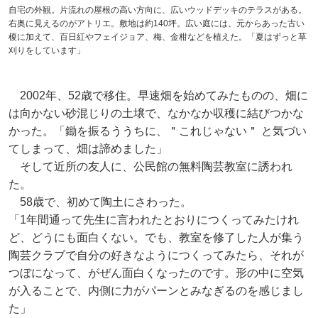
自宅の外観。片流れの屋根の高い方向に、広いウッドデッキのテラスがある。
右奥に見えるのがアトリエ。敷地は約140坪。広い庭には、元からあった古い
榎に加えて、百日紅やフェイジョア、梅、金柑などを植えた。「夏はずっと草
刈りをしています」
2002年、52歳で移住。早速畑を始めてみたものの、畑に
は向かない砂混じりの土壌で、なかなか収穫に結びつかな
かった。「鋤を振るううちに、＂これじゃない＂ と気づい
てしまって、畑は諦めました」
そして近所の友人に、公民館の無料陶芸教室に誘われ
た。
58歳で、初めて陶土にさわった。
「1年間通って先生に言われたとおりにつくってみたけれ
ど、どうにも面白くない。でも、教室を修了した人が集う
陶芸クラブで自分の好きなようにつくってみたら、それが
つぼになって、がぜん面白くなったのです。形の中に空気
が入ることで、内側に力がパーンとみなぎるのを感じまし
た」