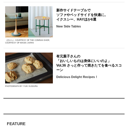
新作サイドテーブルで
ソファやベッドサイドを快適に。
イクスシー、HAYほか6選
New Side Tables
（左から）COURTESY OF THE CONRAN SHOP,
COURTESY OF MAGIS JAPAN
有元葉子さんの
「おいしいものは身体にいいのよ」
Vol.36 さっと作って焼きたてを食べるスコ
ーン
Delicious Delight Recipes！
PHOTOGRAPH BY YUKI SUGIURA
FEATURE