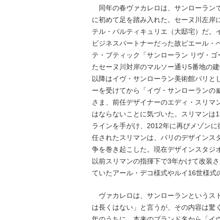
同年の春ヴァカレロは、サンローランで
に初めて足を踏み入れた。セーヌ川左岸に
テル・パルティキュリエ（大邸宅）だ。
ビジネスパートナーだった故ピエール・ベ
テ・ブティック「サンローラン リヴ・
たセーヌ川対岸のマルソー通り5番地の建
以降はイヴ・サンローラン美術館パリと
ーを受けてから「イヴ・サンローランの
さま、前任デザイナーのエディ・スリマ
はならないことに気づいた。スリマンは19
ラインを手がけ、2012年に再びメゾン
任されたスリマンは、パリのデザインス
争を巻き起こした。現在デザインスタジ
以前スリマンの指揮下で3年かけて改装
ていたアール・デコ様式やルイ16世様式
ヴァカレロは、サンローランというスト
は長くはない」と言うが、その内容は驚
年のうちに、本来のブランド名から「イ