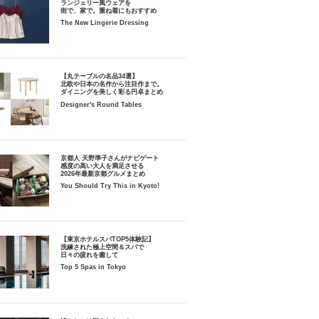
ランジェリー風ウェアを
街で、家で。重ね着にもおすすめ
The New Lingerie Dressing
【丸テーブルの名品34選】
北欧や日本の名作から注目作まで。
ダイニングを美しく彩る円卓まとめ
Designer's Round Tables
京都人 天野準子さんがナビゲート
感度の高い大人を満足させる
2026年最新京都グルメまとめ
You Should Try This in Kyoto!
【東京ホテルスパTOP5体験記】
洗練された極上空間＆スパで
日々の疲れを癒して
Top 5 Spas in Tokyo