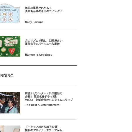
毎日の運勢がわかる！
月のリズムで読む、12星座占い
ENDING
韓流ナビゲーター・田代親世の
必見！ 韓流名作ドラマ3選
Vol.42 朝鮮時代からのタイムスリップ
The Best K-Entertainment
【一生モノの名作椅子97選】
憧れのデザイナーズチェアから