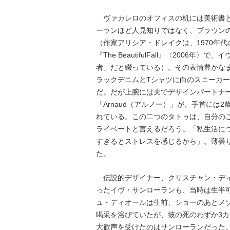
ヴァカレロのオフィスの机には美術書と
ーランほど人見知りではなく、ブラウン
（作家アリシア・ドレイクは、1970年
『The BeautifulFall』〈2006
者」だと綴っている）。その表情豊かな
ラックデニムとTシャツに白のスニーカ
だ。だが上腕には夫でデザインパートナ
「Arnaud（アルノー）」が、手首には
れている。この二つのタトゥは、自分の
ライベートと言えるだろう。「私生活に
すぎるとストレスを感じるから」。薄曇
た。
伝説的デザイナー、クリスチャン・ディ
ったイヴ・サンローランも、当時は生半
ュ・ディオールは生前、ショーのあとメ
喝采を浴びていたが、彼の死のわずか3カ月
大歓声を受けたのはサンローランだった