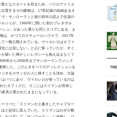
新たなスタートを切るため、パリのアトリエ
位置するその建物は、17世紀築の由緒あるオ
イヴ・サンローランと彼の長年の恋人で生涯の
ルジェが、1966年に開いた初のプレタポル
ゴーシュ」があった通りも同じエリアにある。ま
物は、かつてのクチュールハウスで、2017年
して一般公開されている。ヴァカレロはオファ
威光には屈しない」と心に誓っていたが、すぐ
ンが築いた輝かしいレガシーも抱え込まなくて
96年から2000年までサンローランでメンズ
に復帰した。このときすべてのディレクションを
TR
タジオをロサンゼルスに移すことを決め、大論
オはパリにあり、ヴァカレロが使っているのは
されたオフィスだ。そこにはスリマンが所有し
の家具が置かれたままになっている。
ーリーに「スリマンが上書きしたチャプター
くほど起伏に富んでいた。スリマンはわずか数
ヴ」をはずして「サンローラン」に改称し、ロ