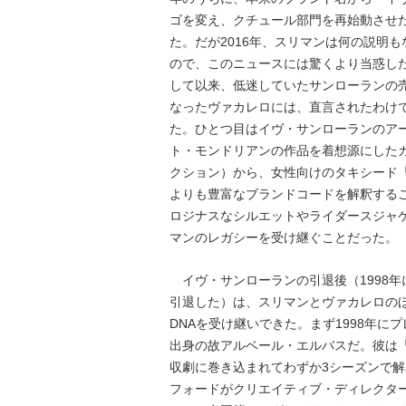
ゴを変え、クチュール部門を再始動させ
た。だが2016年、スリマンは何の説明
ので、このニュースには驚くより当惑し
して以来、低迷していたサンローランの
なったヴァカレロには、直言されたわけ
た。ひとつ目はイヴ・サンローランのア
ト・モンドリアンの作品を着想源にしたカ
クション）から、女性向けのタキシード「
よりも豊富なブランドコードを解釈する
ロジナスなシルエットやライダースジャ
マンのレガシーを受け継ぐことだった。
イヴ・サンローランの引退後（1998年
引退した）は、スリマンとヴァカレロの
DNAを受け継いできた。まず1998年
出身の故アルベール・エルバスだ。彼は
収劇に巻き込まれてわずか3シーズンで
フォードがクリエイティブ・ディレクタ