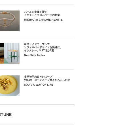
パールの常識を覆す
ミキモトとクロムハーツの新章
MIKIMOTO CHROME HEARTS
新作サイドテーブルで
ソファやベッドサイドを快適に。
イクスシー、HAYほか6選
New Side Tables
長尾智子の日々のスープ
Vol.19 コーンスープ焼きもろこしのせ
SOUP, A WAY OF LIFE
RTUNE