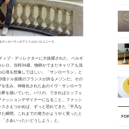
にあるサンローランのアトリエのバルコニーで。
イティブ・ディレクターに大抜擢された、ベルギ
レロ。当時34歳、物静かでまだキャリアも浅
の心境を想像してほしい。「サンローラン」と
0億ドル規模のフランスが誇るメゾンだ。その
ブを生み、神格化されたあのイヴ・サンローラ
の夢を描いていた。パリの、できればエッフェ
ファッションデザイナーになること。ファッシ
ンスさえつかめば、ずっと恐れてきた「平凡な
けた瞬間、これまでの努力がようやく実ったと
FO
。「さあいったいどうしよう」と。