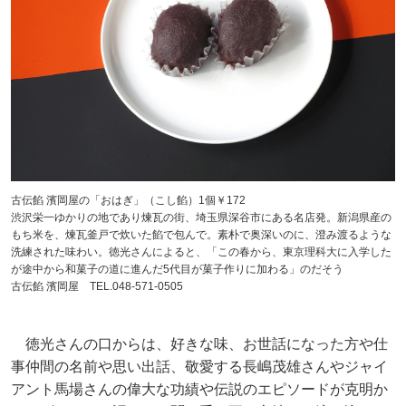
古伝餡 濱岡屋の「おはぎ」（こし餡）1個￥172
渋沢栄一ゆかりの地であり煉瓦の街、埼玉県深谷市にある名店発。新潟県産の
もち米を、煉瓦釜戸で炊いた餡で包んで。素朴で奥深いのに、澄み渡るような
洗練された味わい。徳光さんによると、「この春から、東京理科大に入学した
が途中から和菓子の道に進んだ5代目が菓子作りに加わる」のだそう
古伝餡 濱岡屋 TEL.048-571-0505
徳光さんの口からは、好きな味、お世話になった方や仕
事仲間の名前や思い出話、敬愛する長嶋茂雄さんやジャイ
アント馬場さんの偉大な功績や伝説のエピソードが克明か