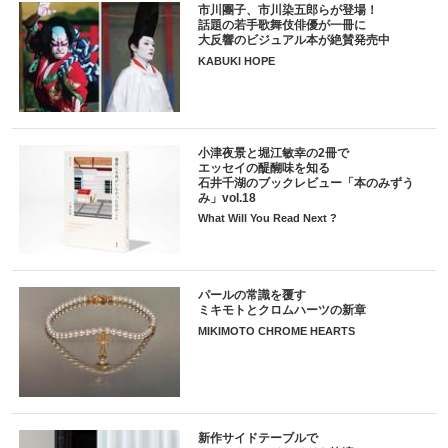
市川團子、市川染五郎らが登場！
話題の若手歌舞伎俳優が一冊に
大反響のビジュアル本が絶賛発売中
KABUKI HOPE
小津夜景と堀江敏幸の2冊で
エッセイの醍醐味を知る
石井千湖のブックレビュー「本のみずう
み」vol.18
What Will You Read Next ?
パールの常識を覆す
ミキモトとクロムハーツの新章
MIKIMOTO CHROME HEARTS
新作サイドテーブルで