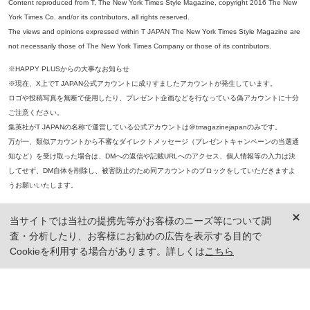
Content reproduced from T, The New York Times Style Magazine, copyright 2016 The New
York Times Co. and/or its contributors, all rights reserved.
The views and opinions expressed within T JAPAN The New York Times Style Magazine are
not necessarily those of The New York Times Company or those of its contributors.
※HAPPY PLUSからの大事なお知らせ
※現在、X上でT JAPAN公式アカウントに成りすましたアカウントが発生しています。
ロゴや投稿写真を無断で使用したり、プレゼント企画などを行なっている偽アカウントに十分
ご注意ください。
集英社がT JAPANの名称で運営している公式アカウントは＠tmagazinejapanのみです。
万が一、類似アカウントから不審なダイレクトメッセージ（プレゼントキャンペーンの当選通
知など）を受け取った場合は、DMへの返信や記載URLへのアクセス、個人情報等の入力は決
してせず、DM自体を削除し、被害防止のため同アカウントのブロックをしていただきますよ
うお願いいたします。
※本誌掲載の記事、写真等の無断複写、複製、転載を禁じます。
当サイトでは当社の提携先等がお客様のニーズ等について調
※ 掲載商品の価格は、特に記載がないかぎり、「税込価格」で表示しています。ただし、2021年3月18日以前に公開し
査・分析したり、お客様にお勧めの広告を表示する目的で
た記事については「本体価格（税抜）」での表示となり、 掲載価格には消費税が含まれておりませんのでご注意くだ
さい。
Cookieを利用する場合があります。詳しくは
こちら