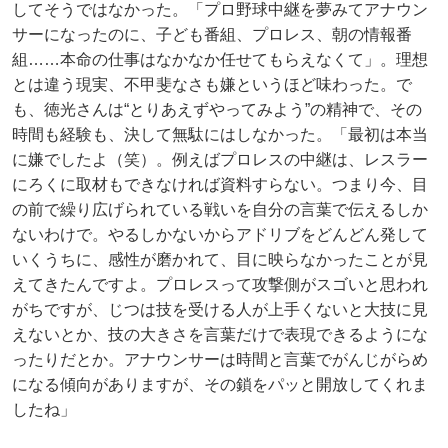
してそうではなかった。「プロ野球中継を夢みてアナウン
サーになったのに、子ども番組、プロレス、朝の情報番
組……本命の仕事はなかなか任せてもらえなくて」。理想
とは違う現実、不甲斐なさも嫌というほど味わった。で
も、徳光さんは“とりあえずやってみよう”の精神で、その
時間も経験も、決して無駄にはしなかった。「最初は本当
に嫌でしたよ（笑）。例えばプロレスの中継は、レスラー
にろくに取材もできなければ資料すらない。つまり今、目
の前で繰り広げられている戦いを自分の言葉で伝えるしか
ないわけで。やるしかないからアドリブをどんどん発して
いくうちに、感性が磨かれて、目に映らなかったことが見
えてきたんですよ。プロレスって攻撃側がスゴいと思われ
がちですが、じつは技を受ける人が上手くないと大技に見
えないとか、技の大きさを言葉だけで表現できるようにな
ったりだとか。アナウンサーは時間と言葉でがんじがらめ
になる傾向がありますが、その鎖をパッと開放してくれま
したね」