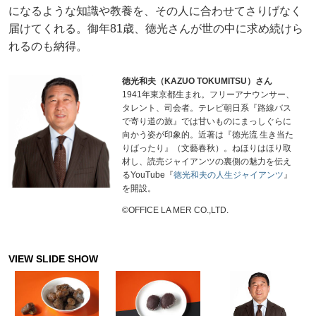
になるような知識や教養を、その人に合わせてさりげなく
届けてくれる。御年81歳、徳光さんが世の中に求め続けら
れるのも納得。
徳光和夫（KAZUO TOKUMITSU）さん
1941年東京都生まれ。フリーアナウンサー、
タレント、司会者。テレビ朝日系『路線バス
で寄り道の旅』では甘いものにまっしぐらに
向かう姿が印象的。近著は『徳光流 生き当た
りばったり』（文藝春秋）。ねほりはほり取
材し、読売ジャイアンツの裏側の魅力を伝え
るYouTube『
徳光和夫の人生ジャイアンツ
』
を開設。
©OFFICE LA MER CO.,LTD.