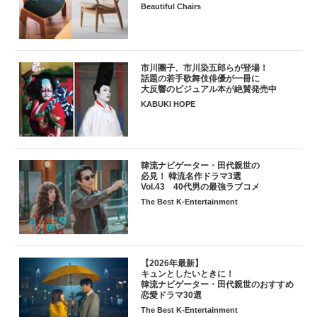
Beautiful Chairs
市川團子、市川染五郎らが登場！
話題の若手歌舞伎俳優が一冊に
大反響のビジュアル本が絶賛発売中
KABUKI HOPE
韓流ナビゲーター・田代親世の
必見！ 韓流名作ドラマ3選
Vol.43 40代男の最強ラブコメ
The Best K-Entertainment
【2026年最新】
キュンとしたいときに！
韓流ナビゲーター・田代親世のおすすめ
恋愛ドラマ30選
The Best K-Entertainment