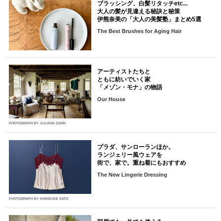
ブラッシング、白髪リタッチetc...
大人の髪が見違える秘訣と秘策
伊熊奈美の「大人の美髪塾」まとめ5選
The Best Brushes for Aging Hair
アーティストたちと
ともに紡いでいく家
「メゾン・モナ」の物語
Our House
PHOTOGRAPH BY JULIANA SOHN
プラダ、サンローランほか。
ランジェリー風ウェアを
街で、家で。重ね着にもおすすめ
The New Lingerie Dressing
PHOTOGRAPH BY SHINSUKE SATO