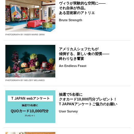
ヴィラが実験的な空間に――
それ自体が作品。
ある芸術家のアトリエ
Brute Strength
PHOTOGRAPH BY INGER MARIE GRINI
アメリカ人シェフたちが
傾倒する、新しい食の習慣――
終わりなき饗宴
An Endless Feast
PHOTOGRAPH BY MELODY MELAMED
抽選で5名様に
クオカード10,000円分プレゼント！
T JAPANアンケートご協力のお願い
User Survey