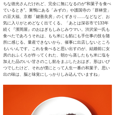
ちな徳光さんだけれど、完全に無になるのが“和菓子を食べ
ているとき”。巣鴨にある「みずの」や護国寺の「群林堂」
の豆大福、京都「鍵善良房」のくずきり……などなど、お
気に入りがとめどなく出てくる。「あとは深谷市で133年
続く『濱岡屋』のおはぎもしみじみウマい。渋沢栄一氏も
食べたであろうそれは、もち米にも餡にも手仕事の技を随
所に感じる。量産できないから、催事に出店しないところ
もいいんです。これを食べると思い出すのが、結婚前に女
房のおふくろが作ってくれた、朝から蒸したもち米に塩を
加えた品のいい甘さのこし餡をまぶしたおはぎ。形はいび
つでしたけど、それが僕にとって人生一番の和菓子。思い
出の味は、脳と味覚にしっかりしみ込んでいますね」