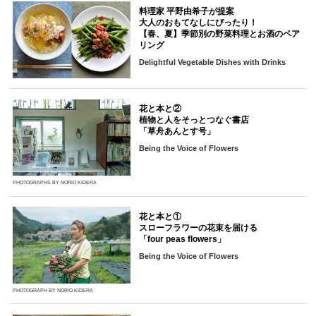
料理家 平野由希子が提案
大人のおもてなしにぴったり！
【春、夏】季節別の野菜料理とお酒のペア
リング
Delightful Vegetable Dishes with Drinks
花と本と②
植物と人をそっとつなぐ書店
「草舟あんとす号」
Being the Voice of Flowers
PHOTOGRAPHS BY NORIO KIDERA
花と本と①
スローフラワーの花束を届ける
「four peas flowers」
Being the Voice of Flowers
PHOTOGRAPH BY NORIO KIDERA