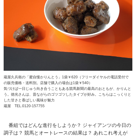
蔵屋久兵衛の「蜜自慢かりんとう」1袋￥620（フリーダイヤルの電話受付で
の販売価格・送料別。店舗で購入の場合は1袋￥540）
気づけば一日じゅう向き合うこともある競馬新聞の最高のおともが、かりんと
う。徳光さんは、昔ながらのゴツゴツしたタイプが好み。こちらはこっくりと
した甘さと香ばしい風味が魅力
蔵屋 TEL.0120-157755
番組ではどんな進行をしようか？ ジャイアンツの今日の
調子は？ 競馬とオートレースの結果は？ あれこれ考えが