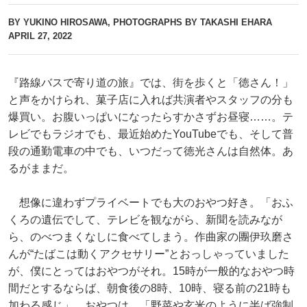
BY YUKINO HIROSAWA, PHOTOGRAPHS BY TAKASHI EHARA
APRIL 27, 2022
『路線バスで寄り道の旅』では、街を歩くと「徳さん！」
と声をかけられ、菓子店に入れば共演者やスタッフの分も
爆買い。お腹いっぱいになったらすかさずお昼寝……。テ
レビでもラジオでも、最近始めたYouTubeでも、そして普
段の通勤電車の中でも、いつだって徳光さんは自然体。あ
るがままだ。
想像に違わずプライベートでも大のおやつ好き。「おふ
くろの遺伝でして、テレビを観ながら、新聞を読みなが
ら、のべつまくなしに食べてしまう。作曲家の團伊玖磨さ
んが“たばこは動くアクセサリー”とおっしゃっていました
が、僕にとってはおやつがそれ。15時が一般的なおやつ時
間だとするならば、朝食後の8時、10時、寝る前の21時も
加わる感じ」。おやつは、「野菜や玄米のように半ば強制