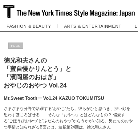
FASHION & BEAUTY
ARTS & ENTERTAINMENT
L
FOOD
徳光和夫さんの
「蜜自慢かりんとう」と
「濱岡屋のおはぎ」
おやじのおやつ Vol.24
Mr.Sweet Toothー Vo1.24 KAZUO TOKUMITSU
さまざまな分野で活躍する“おやじ”たち。彼らがひと息つき、渋い顔を
思わずほころばせる……そんな「おやつ」とはどんなもの？ 偏愛す
る“ごほうびおやつ”と“ふだんのおやつ”からうかがい知る、男たちのおや
つ事情と知られざるB面とは。連載第24回は、徳光和夫さん