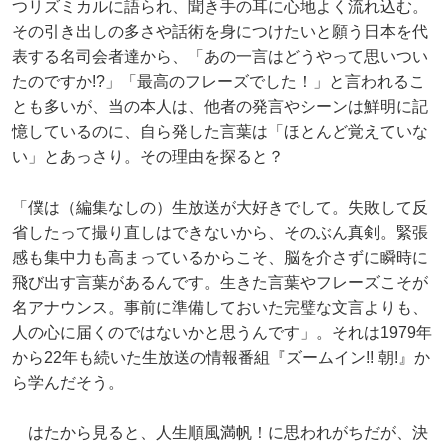
つリズミカルに語られ、聞き手の耳に心地よく流れ込む。
その引き出しの多さや話術を身につけたいと願う日本を代
表する名司会者達から、「あの一言はどうやって思いつい
たのですか!?」「最高のフレーズでした！」と言われるこ
とも多いが、当の本人は、他者の発言やシーンは鮮明に記
憶しているのに、自ら発した言葉は「ほとんど覚えていな
い」とあっさり。その理由を探ると？
「僕は（編集なしの）生放送が大好きでして。失敗して反
省したって撮り直しはできないから、そのぶん真剣。緊張
感も集中力も高まっているからこそ、脳を介さずに瞬時に
飛び出す言葉があるんです。生きた言葉やフレーズこそが
名アナウンス。事前に準備しておいた完璧な文言よりも、
人の心に届くのではないかと思うんです」。それは1979年
から22年も続いた生放送の情報番組『ズームイン!! 朝!』か
ら学んだそう。
はたから見ると、人生順風満帆！に思われがちだが、決