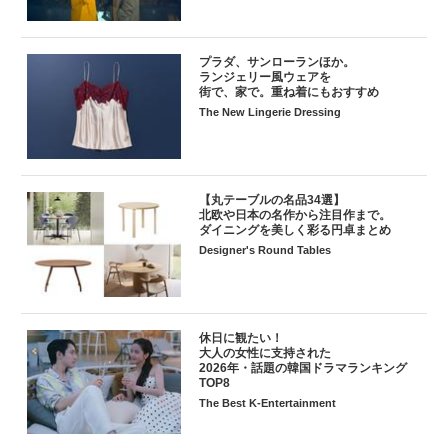
プラダ、サンローランほか。
ランジェリー風ウェアを
街で、家で。重ね着にもおすすめ
The New Lingerie Dressing
【丸テーブルの名品34選】
北欧や日本の名作から注目作まで。
ダイニングを美しく彩る円卓まとめ
Designer's Round Tables
休日に観たい！
大人の女性に支持された
2026年・話題の韓国ドラマランキング
TOP8
The Best K-Entertainment