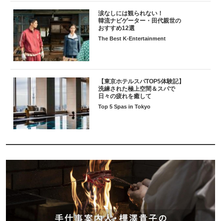
涙なしには観られない！
韓流ナビゲーター・田代親世の
おすすめ12選
The Best K-Entertainment
【東京ホテルスパTOP5体験記】
洗練された極上空間＆スパで
日々の疲れを癒して
Top 5 Spas in Tokyo