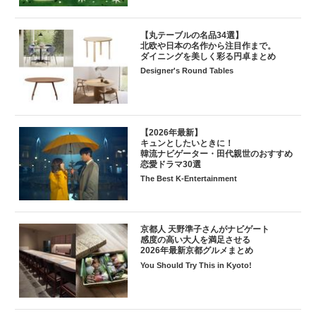
【丸テーブルの名品34選】
北欧や日本の名作から注目作まで。
ダイニングを美しく彩る円卓まとめ
Designer's Round Tables
【2026年最新】
キュンとしたいときに！
韓流ナビゲーター・田代親世のおすすめ
恋愛ドラマ30選
The Best K-Entertainment
京都人 天野準子さんがナビゲート
感度の高い大人を満足させる
2026年最新京都グルメまとめ
You Should Try This in Kyoto!