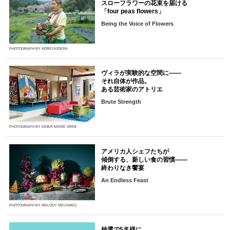
スローフラワーの花束を届ける
「four peas flowers」
Being the Voice of Flowers
PHOTOGRAPH BY NORIO KIDERA
ヴィラが実験的な空間に――
それ自体が作品。
ある芸術家のアトリエ
Brute Strength
PHOTOGRAPH BY INGER MARIE GRINI
アメリカ人シェフたちが
傾倒する、新しい食の習慣――
終わりなき饗宴
An Endless Feast
PHOTOGRAPH BY MELODY MELAMED
抽選で5名様に