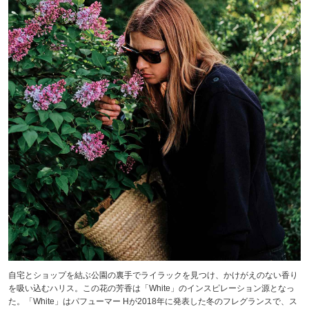
自宅とショップを結ぶ公園の裏手でライラックを見つけ、かけがえのない香り
を吸い込むハリス。この花の芳香は「White」のインスピレーション源となっ
た。「White」はパフューマー Hが2018年に発表した冬のフレグランスで、ス