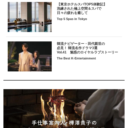
【東京ホテルスパTOP5体験記】
洗練された極上空間＆スパで
日々の疲れを癒して
Top 5 Spas in Tokyo
韓流ナビゲーター・田代親世の
必見！ 韓流名作ドラマ3選
Vol.41 魅惑のロイヤルラブストーリー
The Best K-Entertainment