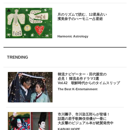
月のリズムで読む、12星座占い
TRENDING
韓流ナビゲーター・田代親世の
必見！ 韓流名作ドラマ3選
Vol.42 朝鮮時代からのタイムスリップ
The Best K-Entertainment
市川團子、市川染五郎らが登場！
話題の若手歌舞伎俳優が一冊に
大反響のビジュアル本が絶賛発売中
KABUKI HOPE