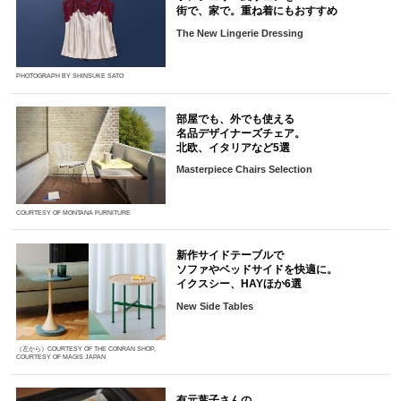
街で、家で。重ね着にもおすすめ
The New Lingerie Dressing
PHOTOGRAPH BY SHINSUKE SATO
部屋でも、外でも使える
名品デザイナーズチェア。
北欧、イタリアなど5選
Masterpiece Chairs Selection
COURTESY OF MONTANA FURNITURE
新作サイドテーブルで
ソファやベッドサイドを快適に。
イクスシー、HAYほか6選
New Side Tables
（左から）COURTESY OF THE CONRAN SHOP,
COURTESY OF MAGIS JAPAN
有元葉子さんの