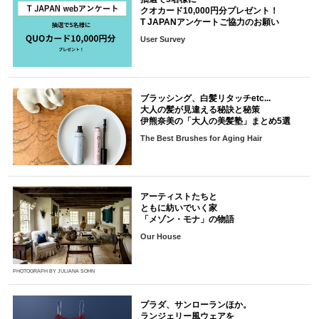
クオカード10,000円分プレゼント！
T JAPANアンケートご協力のお願い
User Survey
ブラッシング、白髪リタッチetc...
大人の髪が見違える秘訣と秘策
伊熊奈美の「大人の美髪塾」まとめ5選
The Best Brushes for Aging Hair
アーティストたちと
ともに紡いでいく家
「メゾン・モナ」の物語
Our House
PHOTOGRAPH BY JULIANA SOHN
プラダ、サンローランほか。
ランジェリー風ウェアを