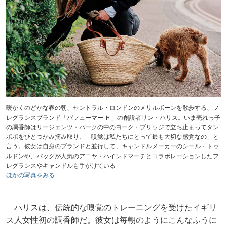
暖かくのどかな春の朝、セントラル・ロンドンのメリルボーンを散歩する、フ
レグランスブランド「パフューマー Ｈ」の創設者リン・ハリス。いま売れっ子
の調香師はリージェンツ・パークの中のヨーク・ブリッジで立ち止まってタン
ポポをひとつかみ摘み取り、「嗅覚は私たちにとって最も大切な感覚なの」と
言う。彼女は自身のブランドと並行して、キャンドルメーカーのシール・トゥ
ルドンや、バッグが人気のアニヤ・ハインドマーチとコラボレーションしたフ
レグランスやキャンドルも手がけている
ほかの写真をみる
ハリスは、伝統的な嗅覚のトレーニングを受けたイギリ
ス人女性初の調香師だ。彼女は毎朝のようにこんなふうに