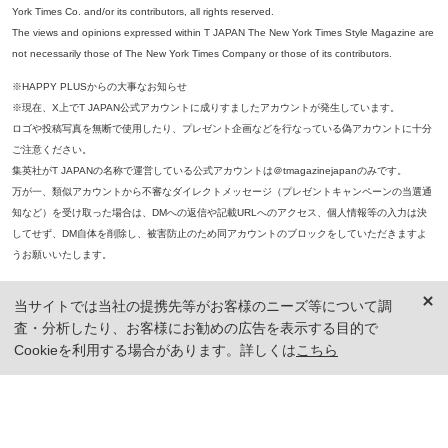
York Times Co. and/or its contributors, all rights reserved.
The views and opinions expressed within T JAPAN The New York Times Style Magazine are
not necessarily those of The New York Times Company or those of its contributors.
※HAPPY PLUSからの大事なお知らせ
※現在、X上でT JAPAN公式アカウントに成りすましたアカウントが発生しています。
ロゴや投稿写真を無断で使用したり、プレゼント企画などを行なっている偽アカウントに十分
ご注意ください。
集英社がT JAPANの名称で運営している公式アカウントは＠tmagazinejapanのみです。
万が一、類似アカウントから不審なダイレクトメッセージ（プレゼントキャンペーンの当選通
知など）を受け取った場合は、DMへの返信や記載URLへのアクセス、個人情報等の入力は決
してせず、DM自体を削除し、被害防止のため同アカウントのブロックをしていただきますよ
うお願いいたします。
※本誌掲載の記事、写真等の無断複写、複製、転載を禁じます。
当サイトでは当社の提携先等がお客様のニーズ等について調
※ 掲載商品の価格は、特に記載がないかぎり、「税込価格」で表示しています。ただし、2021年3月18日以前に公開し
査・分析したり、お客様にお勧めの広告を表示する目的で
た記事については「本体価格（税抜）」での表示となり、 掲載価格には消費税が含まれておりませんのでご注意くだ
さい。
Cookieを利用する場合があります。詳しくは
こちら