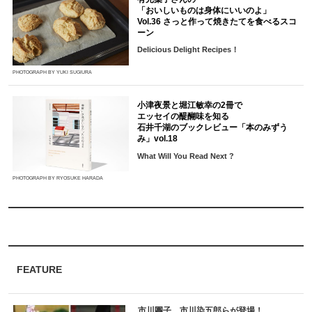
「おいしいものは身体にいいのよ」
Vol.36 さっと作って焼きたてを食べるスコ
ーン
Delicious Delight Recipes！
PHOTOGRAPH BY YUKI SUGIURA
小津夜景と堀江敏幸の2冊で
エッセイの醍醐味を知る
石井千湖のブックレビュー「本のみずう
み」vol.18
What Will You Read Next ?
PHOTOGRAPH BY RYOSUKE HARADA
FEATURE
市川團子、市川染五郎らが登場！