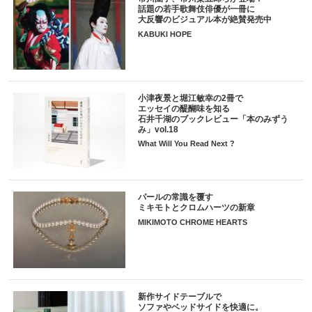
話題の若手歌舞伎俳優が一冊に
大反響のビジュアル本が絶賛発売中
KABUKI HOPE
小津夜景と堀江敏幸の2冊で
エッセイの醍醐味を知る
石井千湖のブックレビュー「本のみずう
み」vol.18
What Will You Read Next ?
パールの常識を覆す
ミキモトとクロムハーツの新章
MIKIMOTO CHROME HEARTS
新作サイドテーブルで
ソファやベッドサイドを快適に。