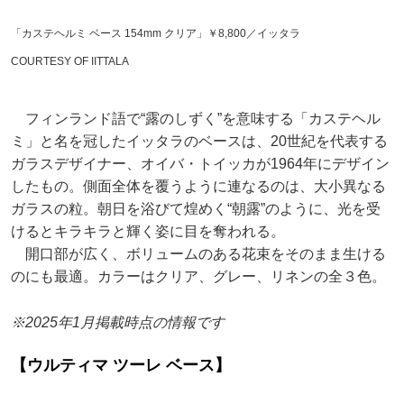
「カステヘルミ ベース 154mm クリア」￥8,800／イッタラ
COURTESY OF IITTALA
フィンランド語で“露のしずく”を意味する「カステヘル
ミ」と名を冠したイッタラのベースは、20世紀を代表する
ガラスデザイナー、オイバ・トイッカが1964年にデザイン
したもの。側面全体を覆うように連なるのは、大小異なる
ガラスの粒。朝日を浴びて煌めく“朝露”のように、光を受
けるとキラキラと輝く姿に目を奪われる。
開口部が広く、ボリュームのある花束をそのまま生ける
のにも最適。カラーはクリア、グレー、リネンの全３色。
※2025年1月掲載時点の情報です
【ウルティマ ツーレ ベース】