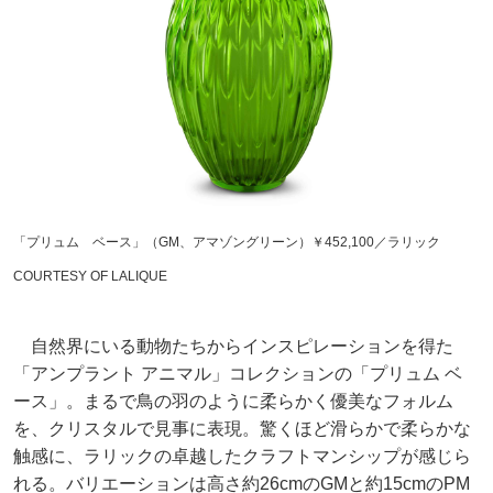
「プリュム ベース」（GM、アマゾングリーン）￥452,100／ラリック
COURTESY OF LALIQUE
自然界にいる動物たちからインスピレーションを得た
「アンプラント アニマル」コレクションの「プリュム ベ
ース」。まるで鳥の羽のように柔らかく優美なフォルム
を、クリスタルで見事に表現。驚くほど滑らかで柔らかな
触感に、ラリックの卓越したクラフトマンシップが感じら
れる。バリエーションは高さ約26cmのGMと約15cmのPM