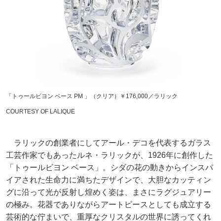
「トゥールビヨン ベース PM 」（クリア）￥176,000／ラリック
COURTESY OF LALIQUE
ラリックの創業者にしてアール・デコを代表するガラス
工芸作家でもあったルネ・ラリックが、1926年に創作した
「トゥールビヨン ベース」。シダの花の動きからインスパ
イアされた生命力に満ちたデザインで、大胆なカッティン
グに沿って光が反射し煌めく姿は、まさにラグジュアリー
の極み。花器でありながらアートピースとしても成立する
芸術的な佇まいで、重厚なクリスタルの世界に誘ってくれ