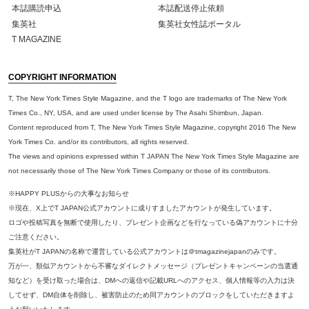
本誌購読申込
本誌配送停止依頼
集英社
集英社女性誌ポータル
T MAGAZINE
COPYRIGHT INFORMATION
T, The New York Times Style Magazine, and the T logo are trademarks of The New York
Times Co., NY, USA, and are used under license by The Asahi Shimbun, Japan.
Content reproduced from T, The New York Times Style Magazine, copyright 2016 The New
York Times Co. and/or its contributors, all rights reserved.
The views and opinions expressed within T JAPAN The New York Times Style Magazine are
not necessarily those of The New York Times Company or those of its contributors.
※HAPPY PLUSからの大事なお知らせ
※現在、X上でT JAPAN公式アカウントに成りすましたアカウントが発生しています。
ロゴや投稿写真を無断で使用したり、プレゼント企画などを行なっている偽アカウントに十分
ご注意ください。
集英社がT JAPANの名称で運営している公式アカウントは＠tmagazinejapanのみです。
万が一、類似アカウントから不審なダイレクトメッセージ（プレゼントキャンペーンの当選通
知など）を受け取った場合は、DMへの返信や記載URLへのアクセス、個人情報等の入力は決
してせず、DM自体を削除し、被害防止のため同アカウントのブロックをしていただきますよ