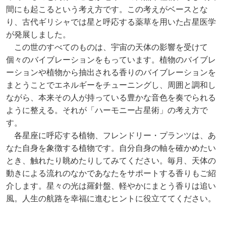
間にも起こるという考え方です。この考えがベースとな
り、古代ギリシャでは星と呼応する薬草を用いた占星医学
が発展しました。
この世のすべてのものは、宇宙の天体の影響を受けて
個々のバイブレーションをもっています。植物のバイブレ
ーションや植物から抽出される香りのバイブレーションを
まとうことでエネルギーをチューニングし、周囲と調和し
ながら、本来その人が持っている豊かな音色を奏でられる
ように整える。それが「ハーモニー占星術」の考え方で
す。
各星座に呼応する植物、フレンドリー・プランツは、あ
なた自身を象徴する植物です。自分自身の軸を確かめたい
とき、触れたり眺めたりしてみてください。毎月、天体の
動きによる流れのなかであなたをサポートする香りもご紹
介します。星々の光は羅針盤、軽やかにまとう香りは追い
風。人生の航路を幸福に進むヒントに役立ててください。