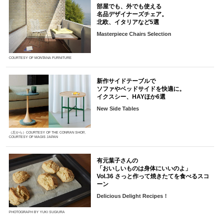
部屋でも、外でも使える
名品デザイナーズチェア。
北欧、イタリアなど5選
Masterpiece Chairs Selection
COURTESY OF MONTANA FURNITURE
新作サイドテーブルで
ソファやベッドサイドを快適に。
イクスシー、HAYほか6選
New Side Tables
（左から）COURTESY OF THE CONRAN SHOP,
COURTESY OF MAGIS JAPAN
有元葉子さんの
「おいしいものは身体にいいのよ」
Vol.36 さっと作って焼きたてを食べるスコ
ーン
Delicious Delight Recipes！
PHOTOGRAPH BY YUKI SUGIURA