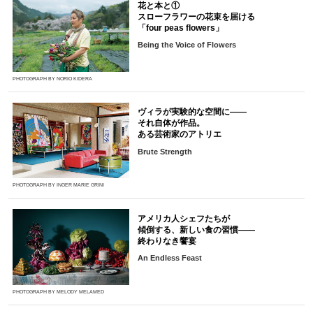
花と本と①
スローフラワーの花束を届ける
「four peas flowers」
Being the Voice of Flowers
PHOTOGRAPH BY NORIO KIDERA
ヴィラが実験的な空間に――
それ自体が作品。
ある芸術家のアトリエ
Brute Strength
PHOTOGRAPH BY INGER MARIE GRINI
アメリカ人シェフたちが
傾倒する、新しい食の習慣――
終わりなき饗宴
An Endless Feast
PHOTOGRAPH BY MELODY MELAMED