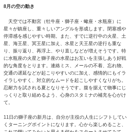
8月の空の動き
天空では不動宮（牡牛座・獅子座・蠍座・水瓶座）に
星々が鎮座し、重々しいアングルを形成します。閉塞感や
停滞感を感じやすい時期。また、すでに逆行中の火星、土
星、海王星、冥王星に加え、水星と天王星の逆行も重な
り、振り返り、再浮上、やり直しなどが増えそうです。特
に水瓶座の火星と獅子座の水星はお互いを主張しあう好戦
的な角度をとります。連絡ミス、メールの不着、忘れ物、
交通の遅延などが起こりやすいのに加え、感情的にもイラ
イラしやすく、対立的なムードを起こしやすくなりがち。
忍耐力を試される夏となりそうです。腹を据えて物事にじ
っくりと取り組めるよう、心身のスタミナの補充を心がけ
て。
11日の獅子座の新月は、自分が主役の人生にシフトしてい
くターニングポイントになります。心から楽しめること、
これで輝いてみたいと思える何かをスタートさせてみて。