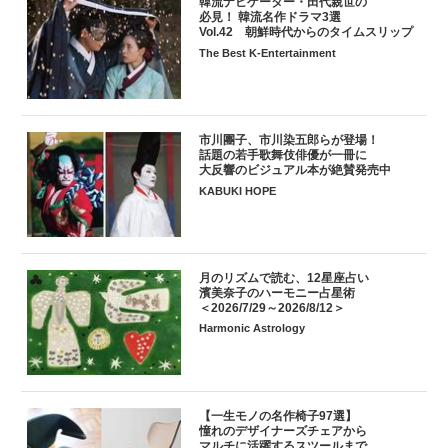
韓流ナビゲーター・田代親世の
必見！ 韓流名作ドラマ3選
Vol.42 朝鮮時代からのタイムスリップ
The Best K-Entertainment
市川團子、市川染五郎らが登場！
話題の若手歌舞伎俳優が一冊に
大反響のビジュアル本が絶賛発売中
KABUKI HOPE
月のリズムで読む、12星座占い
濱美奈子のハーモニー占星術
＜2026/7/29～2026/8/12＞
Harmonic Astrology
【一生モノの名作椅子97選】
憧れのデザイナーズチェアから
マルチに活躍するスツールまで