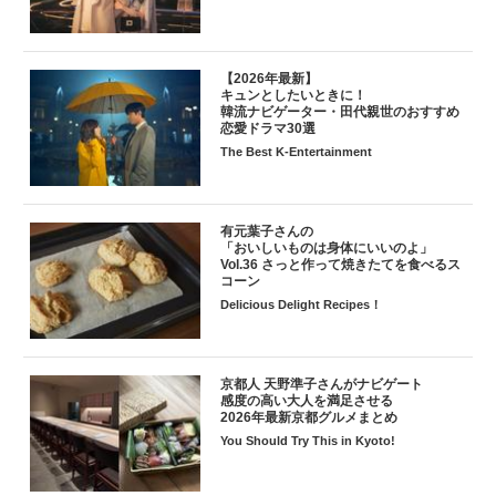
【2026年最新】
キュンとしたいときに！
韓流ナビゲーター・田代親世のおすすめ
恋愛ドラマ30選
The Best K-Entertainment
有元葉子さんの
「おいしいものは身体にいいのよ」
Vol.36 さっと作って焼きたてを食べるス
コーン
Delicious Delight Recipes！
京都人 天野準子さんがナビゲート
感度の高い大人を満足させる
2026年最新京都グルメまとめ
You Should Try This in Kyoto!