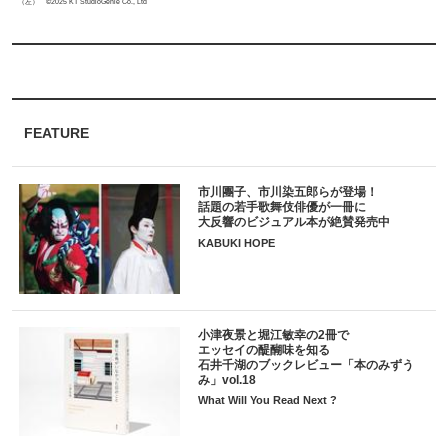
（左） ©2025 KT StudioGenie Co., Ltd
FEATURE
市川團子、市川染五郎らが登場！
話題の若手歌舞伎俳優が一冊に
大反響のビジュアル本が絶賛発売中
KABUKI HOPE
小津夜景と堀江敏幸の2冊で
エッセイの醍醐味を知る
石井千湖のブックレビュー「本のみずう
み」vol.18
What Will You Read Next ?