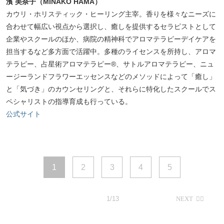
濱 美奈子（MINAKO HAMA）
カウリ・ホリスティック・ヒーリング主宰。香りを様々なニーズに
合わせて幅広い視点から選択し、癒しを提供するセラピストとして
企業やスクールのほか、病院の精神科でアロマテラピーデイケアを
担当するなど多方面で活躍中。多種のライセンスを所持し、アロマ
テラピー、占星術アロマテラピー®、サトルアロマテラピー、ニュ
ージーランドフラワーエッセンスなどのメソッドによって「癒し」
と「気づき」のカウンセリングと、それらに特化したスクールでス
ペシャリストの指導育成も行っている。
公式サイト
1
2
3
4
5
1/13