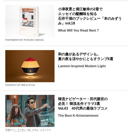
小津夜景と堀江敏幸の2冊で
エッセイの醍醐味を知る
石井千湖のブックレビュー「本のみずう
み」vol.18
What Will You Read Next ?
PHOTOGRAPH BY RYOSUKE HARADA
和の趣があるデザインも。
夏の夜を涼やかにともすランプ6選
Lantern-Inspired Modern Light
COURTESY OF TIME & STYLE
韓流ナビゲーター・田代親世の
必見！ 韓流名作ドラマ3選
Vol.43 40代男の最強ラブコメ
The Best K-Entertainment
主演のソン・スンホン（右）とオム・ジョンファ