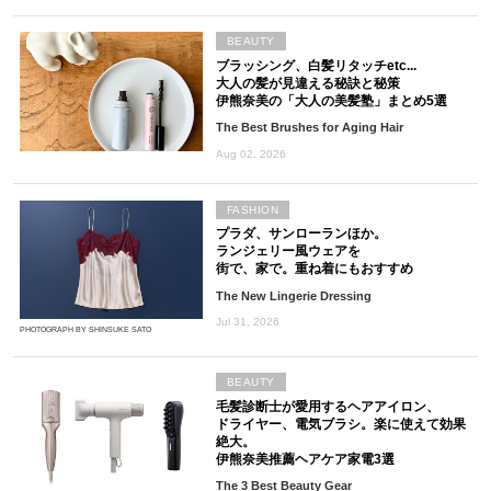
BEAUTY
ブラッシング、白髪リタッチetc...
大人の髪が見違える秘訣と秘策
伊熊奈美の「大人の美髪塾」まとめ5選
The Best Brushes for Aging Hair
Aug 02, 2026
FASHION
プラダ、サンローランほか。
ランジェリー風ウェアを
街で、家で。重ね着にもおすすめ
The New Lingerie Dressing
Jul 31, 2026
PHOTOGRAPH BY SHINSUKE SATO
BEAUTY
毛髪診断士が愛用するヘアアイロン、
ドライヤー、電気ブラシ。楽に使えて効果
絶大。
伊熊奈美推薦ヘアケア家電3選
The 3 Best Beauty Gear