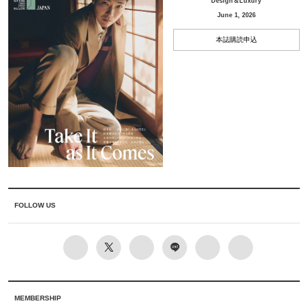
Design＆Luxury
June 1, 2026
本誌購読申込
FOLLOW US
MEMBERSHIP