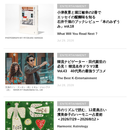
ENTERTAINMENT
小津夜景と堀江敏幸の2冊で
エッセイの醍醐味を知る
石井千湖のブックレビュー「本のみずう
み」vol.18
What Will You Read Next ?
PHOTOGRAPH BY RYOSUKE HARADA
Jul 29, 2026
ENTERTAINMENT
韓流ナビゲーター・田代親世の
必見！ 韓流名作ドラマ3選
Vol.43 40代男の最強ラブコメ
The Best K-Entertainment
Jul 28, 2026
主演のソン・スンホン（右）とオム・ジョンファ
（左） ©2025 KT StudioGenie Co., Ltd
ENTERTAINMENT
月のリズムで読む、12星座占い
濱美奈子のハーモニー占星術
＜2026/7/29～2026/8/12＞
Harmonic Astrology