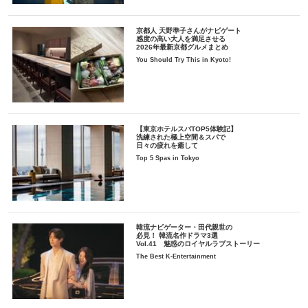
京都人 天野準子さんがナビゲート
感度の高い大人を満足させる
2026年最新京都グルメまとめ
You Should Try This in Kyoto!
【東京ホテルスパTOP5体験記】
洗練された極上空間＆スパで
日々の疲れを癒して
Top 5 Spas in Tokyo
韓流ナビゲーター・田代親世の
必見！ 韓流名作ドラマ3選
Vol.41 魅惑のロイヤルラブストーリー
The Best K-Entertainment