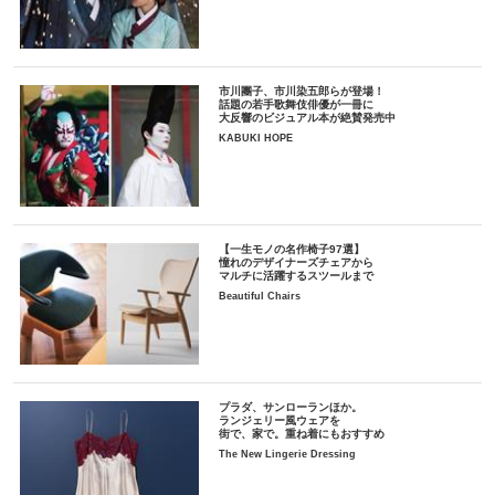
市川團子、市川染五郎らが登場！
話題の若手歌舞伎俳優が一冊に
大反響のビジュアル本が絶賛発売中
KABUKI HOPE
【一生モノの名作椅子97選】
憧れのデザイナーズチェアから
マルチに活躍するスツールまで
Beautiful Chairs
プラダ、サンローランほか。
ランジェリー風ウェアを
街で、家で。重ね着にもおすすめ
The New Lingerie Dressing