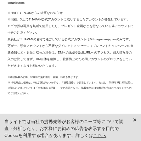
contributors.
※HAPPY PLUSからの大事なお知らせ
※現在、X上でT JAPAN公式アカウントに成りすましたアカウントが発生しています。
ロゴや投稿写真を無断で使用したり、プレゼント企画などを行なっている偽アカウントに
十分ご注意ください。
集英社がT JAPANの名称で運営している公式アカウントは＠tmagazinejapanのみです。
万が一、類似アカウントから不審なダイレクトメッセージ（プレゼントキャンペーンの当
選通知など）を受け取った場合は、DMへの返信や記載URLへのアクセス、個人情報等の
入力は決してせず、DM自体を削除し、被害防止のため同アカウントのブロックをしてい
ただきますようお願いいたします。
※本誌掲載の記事、写真等の無断複写、複製、転載を禁じます。
※ 掲載商品の価格は、特に記載がないかぎり、「税込価格」で表示しています。ただし、2021年3月18日以前に
公開した記事については「本体価格（税抜）」での表示となり、 掲載価格には消費税が含まれておりませんの
でご注意ください。
当サイトでは当社の提携先等がお客様のニーズ等について調
査・分析したり、お客様にお勧めの広告を表示する目的で
Cookieを利用する場合があります。詳しくは
こちら