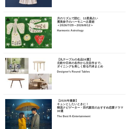
月のリズムで読む、12星座占い
濱美奈子のハーモニー占星術
＜2026/7/29～2026/8/12＞
Harmonic Astrology
【丸テーブルの名品34選】
北欧や日本の名作から注目作まで。
ダイニングを美しく彩る円卓まとめ
Designer's Round Tables
【2026年最新】
キュンとしたいときに！
韓流ナビゲーター・田代親世のおすすめ恋愛ドラマ
30選
The Best K-Entertainment