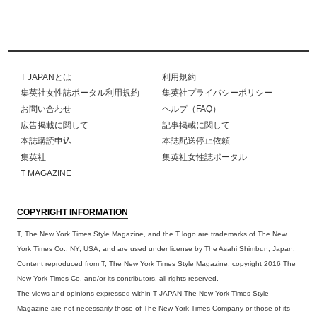
T JAPANとは
利用規約
集英社女性誌ポータル利用規約
集英社プライバシーポリシー
お問い合わせ
ヘルプ（FAQ）
広告掲載に関して
記事掲載に関して
本誌購読申込
本誌配送停止依頼
集英社
集英社女性誌ポータル
T MAGAZINE
COPYRIGHT INFORMATION
T, The New York Times Style Magazine, and the T logo are trademarks of The New
York Times Co., NY, USA, and are used under license by The Asahi Shimbun, Japan.
Content reproduced from T, The New York Times Style Magazine, copyright 2016 The
New York Times Co. and/or its contributors, all rights reserved.
The views and opinions expressed within T JAPAN The New York Times Style
Magazine are not necessarily those of The New York Times Company or those of its