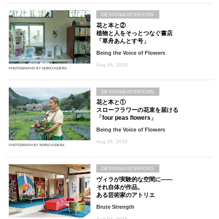
DESIGN&INTERIORS
花と本と②
植物と人をそっとつなぐ書店
「草舟あんとす号」
Being the Voice of Flowers
Aug 06, 2026
PHOTOGRAPHS BY NORIO KIDERA
DESIGN&INTERIORS
花と本と①
スローフラワーの花束を届ける
「four peas flowers」
Being the Voice of Flowers
Aug 05, 2026
PHOTOGRAPH BY NORIO KIDERA
DESIGN&INTERIORS
ヴィラが実験的な空間に――
それ自体が作品。
ある芸術家のアトリエ
Brute Strength
Aug 04, 2026