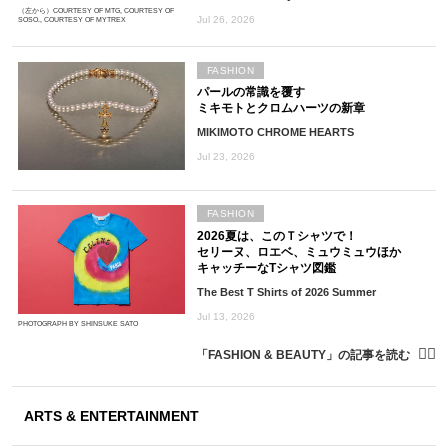
（左から）COURTESY OF MTG, COURTESY OF
Jul 26, 2026
SOSO., COURTESY OF MYTREX
FASHION
パールの常識を覆す
ミキモトとクロムハーツの新章
MIKIMOTO CHROME HEARTS
Jul 23, 2026
FASHION
2026夏は、このＴシャツで！
セリーヌ、ロエベ、ミュウミュウほか
キャッチーなTシャツ図鑑
The Best T Shirts of 2026 Summer
Jul 13, 2026
PHOTOGRAPH BY SHINSUKE SATO
「FASHION & BEAUTY」の記事を読む
ARTS & ENTERTAINMENT