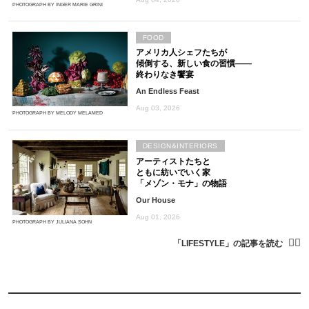
PHOTOGRAPH BY INGER MARIE GRINI
FOOD
アメリカ人シェフたちが
傾倒する、新しい食の習慣――
終わりなき饗宴
An Endless Feast
Aug 03, 2026
PHOTOGRAPH BY MELODY MELAMED
DESIGN&INTERIORS
アーティストたちと
ともに紡いでいく家
「メゾン・モナ」の物語
Our House
Aug 01, 2026
PHOTOGRAPH BY JULIANA SOHN
「LIFESTYLE」の記事を読む