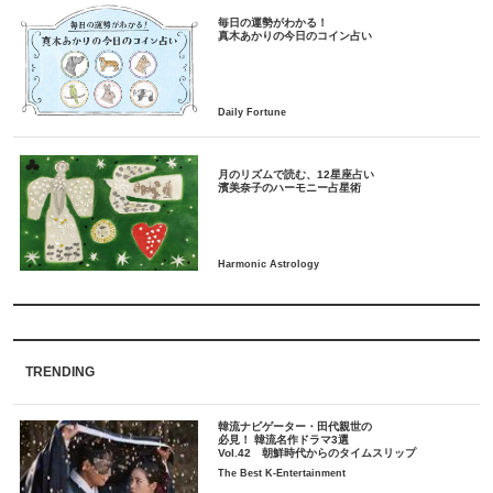
毎日の運勢がわかる！
月のリズムで読む、12星座占い
TRENDING
韓流ナビゲーター・田代親世の
必見！ 韓流名作ドラマ3選
Vol.42 朝鮮時代からのタイムスリップ
The Best K-Entertainment