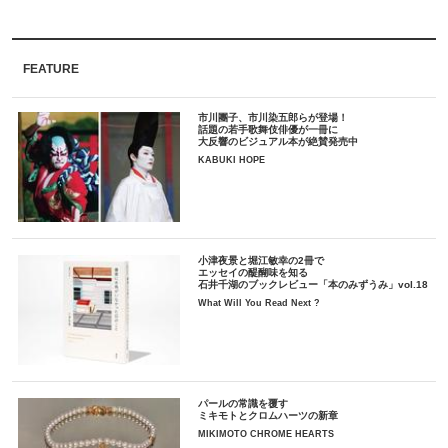
FEATURE
市川團子、市川染五郎らが登場！
話題の若手歌舞伎俳優が一冊に
大反響のビジュアル本が絶賛発売中
KABUKI HOPE
小津夜景と堀江敏幸の2冊で
エッセイの醍醐味を知る
石井千湖のブックレビュー「本のみずうみ」vol.18
What Will You Read Next ?
パールの常識を覆す
ミキモトとクロムハーツの新章
MIKIMOTO CHROME HEARTS