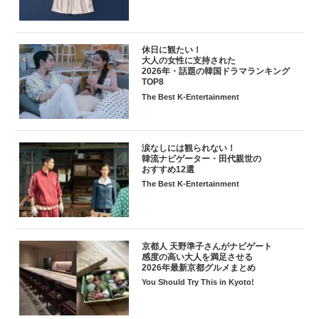
休日に観たい！
大人の女性に支持された
2026年・話題の韓国ドラマランキング
TOP8
The Best K-Entertainment
涙なしには観られない！
韓流ナビゲーター・田代親世の
おすすめ12選
The Best K-Entertainment
京都人 天野準子さんがナビゲート
感度の高い大人を満足させる
2026年最新京都グルメまとめ
You Should Try This in Kyoto!