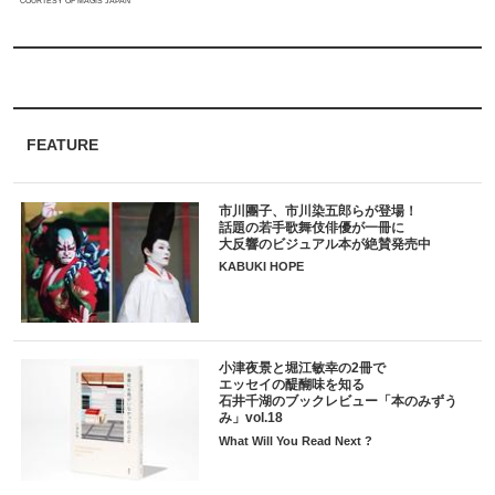
COURTESY OF MAGIS JAPAN
FEATURE
市川團子、市川染五郎らが登場！
話題の若手歌舞伎俳優が一冊に
大反響のビジュアル本が絶賛発売中
KABUKI HOPE
小津夜景と堀江敏幸の2冊で
エッセイの醍醐味を知る
石井千湖のブックレビュー「本のみずう
み」vol.18
What Will You Read Next ?