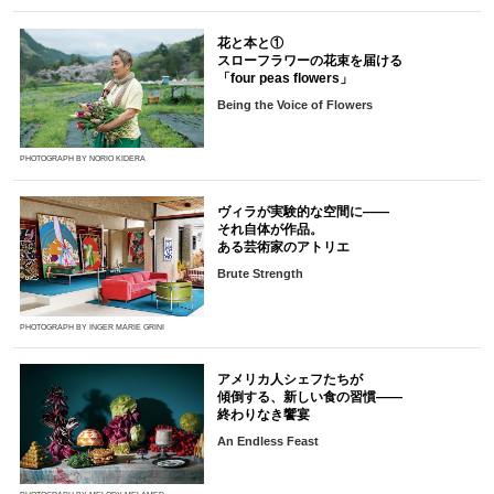
花と本と①
スローフラワーの花束を届ける
「four peas flowers」
Being the Voice of Flowers
PHOTOGRAPH BY NORIO KIDERA
ヴィラが実験的な空間に――
それ自体が作品。
ある芸術家のアトリエ
Brute Strength
PHOTOGRAPH BY INGER MARIE GRINI
アメリカ人シェフたちが
傾倒する、新しい食の習慣――
終わりなき饗宴
An Endless Feast