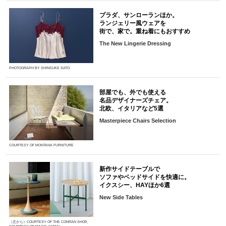
プラダ、サンローランほか。
ランジェリー風ウェアを
街で、家で。重ね着にもおすすめ
The New Lingerie Dressing
PHOTOGRAPH BY SHINSUKE SATO
部屋でも、外でも使える
名品デザイナーズチェア。
北欧、イタリアなど5選
Masterpiece Chairs Selection
COURTESY OF MONTANA FURNITURE
新作サイドテーブルで
ソファやベッドサイドを快適に。
イクスシー、HAYほか6選
New Side Tables
（左から）COURTESY OF THE CONRAN SHOP,