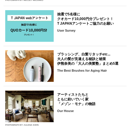
PHOTOGRAPH BY MELODY MELAMED
抽選で5名様に
クオカード10,000円分プレゼント！
T JAPANアンケートご協力のお願い
User Survey
ブラッシング、白髪リタッチetc...
大人の髪が見違える秘訣と秘策
伊熊奈美の「大人の美髪塾」まとめ5選
The Best Brushes for Aging Hair
アーティストたちと
ともに紡いでいく家
「メゾン・モナ」の物語
Our House
PHOTOGRAPH BY JULIANA SOHN