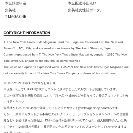
本誌購読申込
本誌配送停止依頼
集英社
集英社女性誌ポータル
T MAGAZINE
COPYRIGHT INFORMATION
T, The New York Times Style Magazine, and the T logo are trademarks of The New York
Times Co., NY, USA, and are used under license by The Asahi Shimbun, Japan.
Content reproduced from T, The New York Times Style Magazine, copyright 2016 The New
York Times Co. and/or its contributors, all rights reserved.
The views and opinions expressed within T JAPAN The New York Times Style Magazine are
not necessarily those of The New York Times Company or those of its contributors.
※HAPPY PLUSからの大事なお知らせ
※現在、X上でT JAPAN公式アカウントに成りすましたアカウントが発生しています。
ロゴや投稿写真を無断で使用したり、プレゼント企画などを行なっている偽アカウントに十分
ご注意ください。
集英社がT JAPANの名称で運営している公式アカウントは＠tmagazinejapanのみです。
万が一、類似アカウントから不審なダイレクトメッセージ（プレゼントキャンペーンの当選通
知など）を受け取った場合は、DMへの返信や記載URLへのアクセス、個人情報等の入力は決
してせず、DM自体を削除し、被害防止のため同アカウントのブロックをしていただきますよ
うお願いいたします。