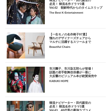
韓流ナビゲーター・田代親世の
必見！ 韓流名作ドラマ3選
Vol.42 朝鮮時代からのタイムスリップ
The Best K-Entertainment
【一生モノの名作椅子97選】
憧れのデザイナーズチェアから
マルチに活躍するスツールまで
Beautiful Chairs
市川團子、市川染五郎らが登場！
話題の若手歌舞伎俳優が一冊に
大反響のビジュアル本が絶賛発売中
KABUKI HOPE
韓流ナビゲーター・田代親世の
必見！ 韓流名作ドラマ3選
Vol.43 40代男の最強ラブコメ