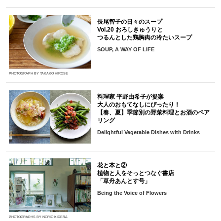
長尾智子の日々のスープ
Vol.20 おろしきゅうりと
つるんとした鶏胸肉の冷たいスープ
SOUP, A WAY OF LIFE
PHOTOGRAPH BY TAKAKO HIROSE
料理家 平野由希子が提案
大人のおもてなしにぴったり！
【春、夏】季節別の野菜料理とお酒のペア
リング
Delightful Vegetable Dishes with Drinks
花と本と②
植物と人をそっとつなぐ書店
「草舟あんとす号」
Being the Voice of Flowers
PHOTOGRAPHS BY NORIO KIDERA