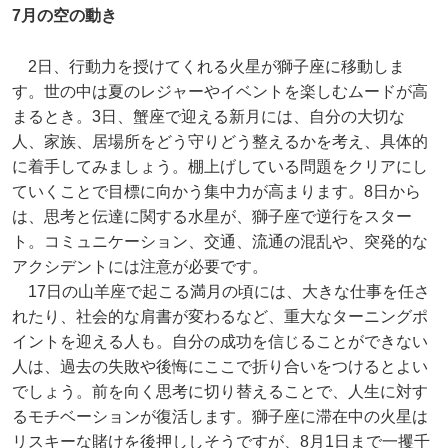
7月の空の動き
2日、行動力を授けてくれる火星が獅子座に移動しま
す。世の中は夏のレジャーやイベントを楽しむムードが高
まるとき。3日、蟹座で迎える新月には、自分の大切な
人、家族、居場所をどう守りどう整えるかを考え、具体的
に着手してみましょう。棚上げしている問題をクリアにし
ていくことで目標に向かう集中力が高まります。8日から
は、思考と伝達に関する水星が、獅子座で逆行をスター
ト。コミュニケーション、交通、流通の混乱や、突発的な
アクシデントには注意が必要です。
17日の山羊座で起こる満月の頃には、大きな仕事を任さ
れたり、社会的な肩書が変わるなど、重大なターニングポ
イントを迎える人も。自分の成功を信じることができない
人は、過去の失敗や後悔にここで折り合いをつけるとよい
でしょう。前を向く思考に切り替えることで、人生に対す
るモチベーションが復活します。獅子座に滞在中の火星は
リスキーな賭けを後押ししそうですが、8月1日まで一攫千