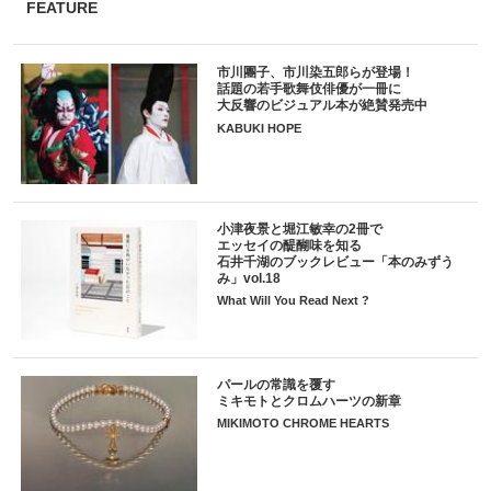
FEATURE
市川團子、市川染五郎らが登場！
話題の若手歌舞伎俳優が一冊に
大反響のビジュアル本が絶賛発売中
KABUKI HOPE
小津夜景と堀江敏幸の2冊で
エッセイの醍醐味を知る
石井千湖のブックレビュー「本のみずう
み」vol.18
What Will You Read Next ?
パールの常識を覆す
ミキモトとクロムハーツの新章
MIKIMOTO CHROME HEARTS