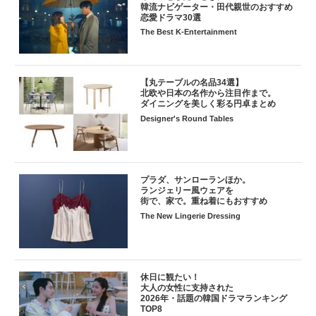
韓流ナビゲーター・田代親世のおすすめ
恋愛ドラマ30選
The Best K-Entertainment
【丸テーブルの名品34選】
北欧や日本の名作から注目作まで。
ダイニングを美しく彩る円卓まとめ
Designer's Round Tables
プラダ、サンローランほか。
ランジェリー風ウェアを
街で、家で。重ね着にもおすすめ
The New Lingerie Dressing
休日に観たい！
大人の女性に支持された
2026年・話題の韓国ドラマランキング
TOP8