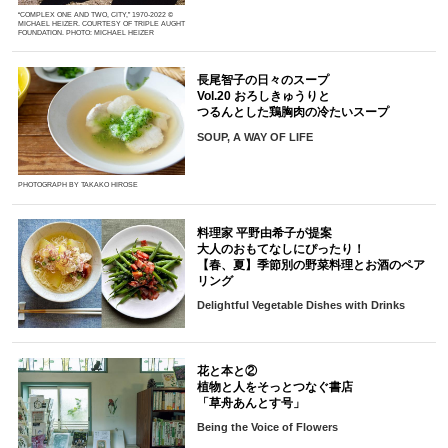
“COMPLEX ONE AND TWO, CITY,” 1970-2022 ©
MICHAEL HEIZER. COURTESY OF TRIPLE AUGHT
FOUNDATION. PHOTO: MICHAEL HEIZER
長尾智子の日々のスープ
Vol.20 おろしきゅうりと
つるんとした鶏胸肉の冷たいスープ
SOUP, A WAY OF LIFE
PHOTOGRAPH BY TAKAKO HIROSE
料理家 平野由希子が提案
大人のおもてなしにぴったり！
【春、夏】季節別の野菜料理とお酒のペア
リング
Delightful Vegetable Dishes with Drinks
花と本と②
植物と人をそっとつなぐ書店
「草舟あんとす号」
Being the Voice of Flowers