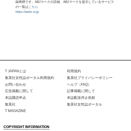
録商標です。ABJマークの詳細、ABJマークを提示しているサービス
の一覧は
こちら
https://aebs.or.jp
T JAPANとは
利用規約
集英社女性誌ポータル利用規約
集英社プライバシーポリシー
お問い合わせ
ヘルプ（FAQ）
広告掲載に関して
記事掲載に関して
本誌購読申込
本誌配送停止依頼
集英社
集英社女性誌ポータル
T MAGAZINE
COPYRIGHT INFORMATION