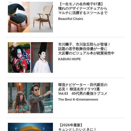
【一生モノの名作椅子97選】
憧れのデザイナーズチェアから
マルチに活躍するスツールまで
Beautiful Chairs
市川團子、市川染五郎らが登場！
話題の若手歌舞伎俳優が一冊に
大反響のビジュアル本が絶賛発売中
KABUKI HOPE
韓流ナビゲーター・田代親世の
必見！ 韓流名作ドラマ3選
Vol.43 40代男の最強ラブコメ
The Best K-Entertainment
【2026年最新】
キュンとしたいときに！