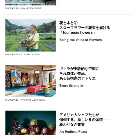
PHOTOGRAPHS BY NORIO KIDERA
花と本と①
スローフラワーの花束を届ける
「four peas flowers」
Being the Voice of Flowers
PHOTOGRAPH BY NORIO KIDERA
ヴィラが実験的な空間に――
それ自体が作品。
ある芸術家のアトリエ
Brute Strength
PHOTOGRAPH BY INGER MARIE GRINI
アメリカ人シェフたちが
傾倒する、新しい食の習慣――
終わりなき饗宴
An Endless Feast