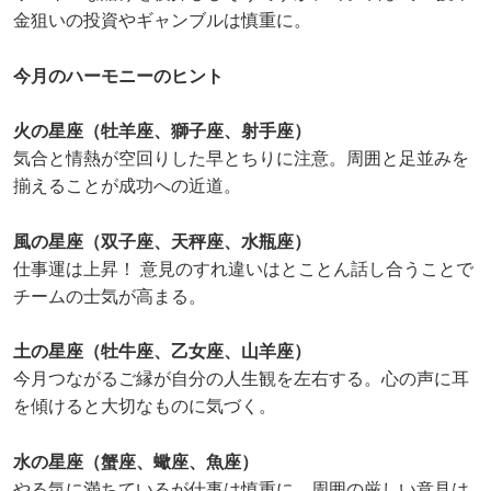
金狙いの投資やギャンブルは慎重に。
今月のハーモニーのヒント
火の星座（牡羊座、獅子座、射手座）
気合と情熱が空回りした早とちりに注意。周囲と足並みを
揃えることが成功への近道。
風の星座（双子座、天秤座、水瓶座）
仕事運は上昇！ 意見のすれ違いはとことん話し合うことで
チームの士気が高まる。
土の星座（牡牛座、乙女座、山羊座）
今月つながるご縁が自分の人生観を左右する。心の声に耳
を傾けると大切なものに気づく。
水の星座（蟹座、蠍座、魚座）
やる気に満ちているが仕事は慎重に。周囲の厳しい意見は