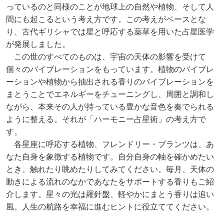
っているのと同様のことが地球上の自然や植物、そして人
間にも起こるという考え方です。この考えがベースとな
り、古代ギリシャでは星と呼応する薬草を用いた占星医学
が発展しました。
この世のすべてのものは、宇宙の天体の影響を受けて
個々のバイブレーションをもっています。植物のバイブレ
ーションや植物から抽出される香りのバイブレーションを
まとうことでエネルギーをチューニングし、周囲と調和し
ながら、本来その人が持っている豊かな音色を奏でられる
ように整える。それが「ハーモニー占星術」の考え方で
す。
各星座に呼応する植物、フレンドリー・プランツは、あ
なた自身を象徴する植物です。自分自身の軸を確かめたい
とき、触れたり眺めたりしてみてください。毎月、天体の
動きによる流れのなかであなたをサポートする香りもご紹
介します。星々の光は羅針盤、軽やかにまとう香りは追い
風。人生の航路を幸福に進むヒントに役立ててください。