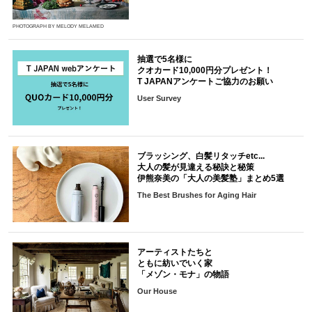
PHOTOGRAPH BY MELODY MELAMED
抽選で5名様に
クオカード10,000円分プレゼント！
T JAPANアンケートご協力のお願い
User Survey
ブラッシング、白髪リタッチetc...
大人の髪が見違える秘訣と秘策
伊熊奈美の「大人の美髪塾」まとめ5選
The Best Brushes for Aging Hair
アーティストたちと
ともに紡いでいく家
「メゾン・モナ」の物語
Our House