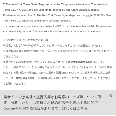
T, The New York Times Style Magazine, and the T logo are trademarks of The New York
Times Co., NY, USA, and are used under license by The Asahi Shimbun, Japan.
Content reproduced from T, The New York Times Style Magazine, copyright 2016 The New
York Times Co. and/or its contributors, all rights reserved.
The views and opinions expressed within T JAPAN The New York Times Style Magazine are
not necessarily those of The New York Times Company or those of its contributors.
※HAPPY PLUSからの大事なお知らせ
※現在、X上でT JAPAN公式アカウントに成りすましたアカウントが発生しています。
ロゴや投稿写真を無断で使用したり、プレゼント企画などを行なっている偽アカウントに十分
ご注意ください。
集英社がT JAPANの名称で運営している公式アカウントは＠tmagazinejapanのみです。
万が一、類似アカウントから不審なダイレクトメッセージ（プレゼントキャンペーンの当選通
知など）を受け取った場合は、DMへの返信や記載URLへのアクセス、個人情報等の入力は決
してせず、DM自体を削除し、被害防止のため同アカウントのブロックをしていただきますよ
うお願いいたします。
※本誌掲載の記事、写真等の無断複写、複製、転載を禁じます。
当サイトでは当社の提携先等がお客様のニーズ等について調
※ 掲載商品の価格は、特に記載がないかぎり、「税込価格」で表示しています。ただし、2021年3月18日以前に公開し
査・分析したり、お客様にお勧めの広告を表示する目的で
た記事については「本体価格（税抜）」での表示となり、 掲載価格には消費税が含まれておりませんのでご注意くだ
さい。
Cookieを利用する場合があります。詳しくは
こちら