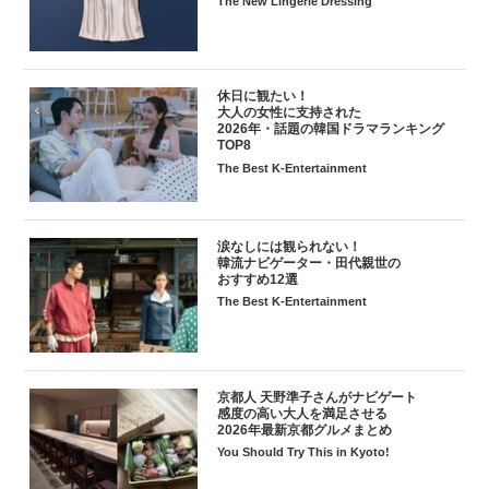
The New Lingerie Dressing
休日に観たい！
大人の女性に支持された
2026年・話題の韓国ドラマランキング
TOP8
The Best K-Entertainment
涙なしには観られない！
韓流ナビゲーター・田代親世の
おすすめ12選
The Best K-Entertainment
京都人 天野準子さんがナビゲート
感度の高い大人を満足させる
2026年最新京都グルメまとめ
You Should Try This in Kyoto!