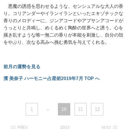
悪魔の誘惑を思わせるような、センシュアルな大人の香
り。コリアンダーやイランイランといったエキゾチックな
香りのメロディーに、ジンアコードやアブサンアコードが
うっとりと共鳴し、めくるめく陶酔の世界へと誘う。心を
掻き乱すような唯一無二の香りが本能を刺激し、自分の殻
をやぶり、次なる高みへ挑む勇気を与えてくれる。
前月の運勢を見る
濱 美奈子 ハーモニー占星術2019年7月 TOP へ
1
10
11
12
10/13