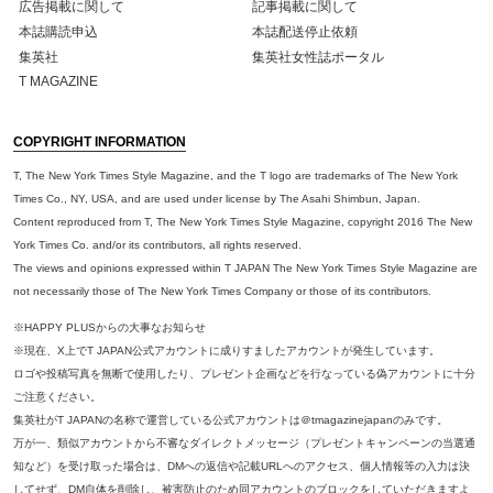
広告掲載に関して
記事掲載に関して
本誌購読申込
本誌配送停止依頼
集英社
集英社女性誌ポータル
T MAGAZINE
COPYRIGHT INFORMATION
T, The New York Times Style Magazine, and the T logo are trademarks of The New York
Times Co., NY, USA, and are used under license by The Asahi Shimbun, Japan.
Content reproduced from T, The New York Times Style Magazine, copyright 2016 The New
York Times Co. and/or its contributors, all rights reserved.
The views and opinions expressed within T JAPAN The New York Times Style Magazine are
not necessarily those of The New York Times Company or those of its contributors.
※HAPPY PLUSからの大事なお知らせ
※現在、X上でT JAPAN公式アカウントに成りすましたアカウントが発生しています。
ロゴや投稿写真を無断で使用したり、プレゼント企画などを行なっている偽アカウントに十分
ご注意ください。
集英社がT JAPANの名称で運営している公式アカウントは＠tmagazinejapanのみです。
万が一、類似アカウントから不審なダイレクトメッセージ（プレゼントキャンペーンの当選通
知など）を受け取った場合は、DMへの返信や記載URLへのアクセス、個人情報等の入力は決
してせず、DM自体を削除し、被害防止のため同アカウントのブロックをしていただきますよ