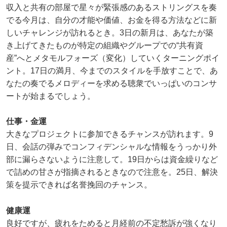
収入と共有の部屋で星々が緊張感のあるストリングスを奏
でる今月は、自分の才能や価値、お金を得る方法などに新
しいチャレンジが訪れるとき。3日の新月は、あなたが築
き上げてきたものが特定の組織やグループでの“共有資
産”へとメタモルフォーズ（変化）していくターニングポイ
ント。17日の満月、今までのスタイルを手放すことで、あ
なたの奏でるメロディーを求める聴衆でいっぱいのコンサ
ートが始まるでしょう。
仕事・金運
大きなプロジェクトに参加できるチャンスが訪れます。9
日、会話の弾みでコンフィデンシャルな情報をうっかり外
部に漏らさないように注意して。19日からは資金繰りなど
で詰めの甘さが指摘されるときなので注意を。25日、解決
策を提示できれば名誉挽回のチャンス。
健康運
良好ですが、疲れをためると月経前の不定愁訴が強くなり