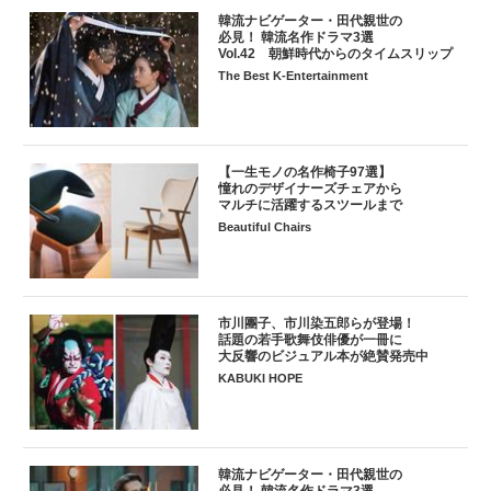
韓流ナビゲーター・田代親世の
必見！ 韓流名作ドラマ3選
Vol.42 朝鮮時代からのタイムスリップ
The Best K-Entertainment
【一生モノの名作椅子97選】
憧れのデザイナーズチェアから
マルチに活躍するスツールまで
Beautiful Chairs
市川團子、市川染五郎らが登場！
話題の若手歌舞伎俳優が一冊に
大反響のビジュアル本が絶賛発売中
KABUKI HOPE
韓流ナビゲーター・田代親世の
必見！ 韓流名作ドラマ3選