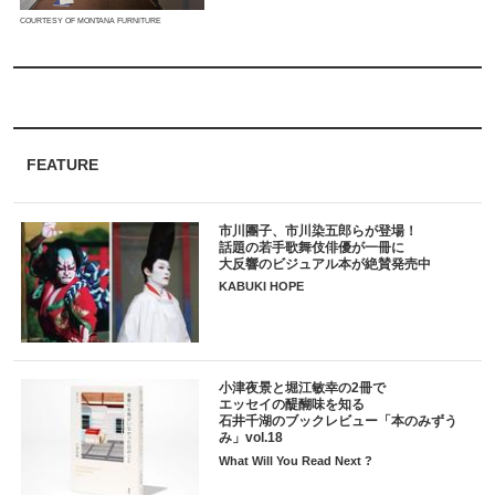
COURTESY OF MONTANA FURNITURE
FEATURE
市川團子、市川染五郎らが登場！
話題の若手歌舞伎俳優が一冊に
大反響のビジュアル本が絶賛発売中
KABUKI HOPE
小津夜景と堀江敏幸の2冊で
エッセイの醍醐味を知る
石井千湖のブックレビュー「本のみずう
み」vol.18
What Will You Read Next ?