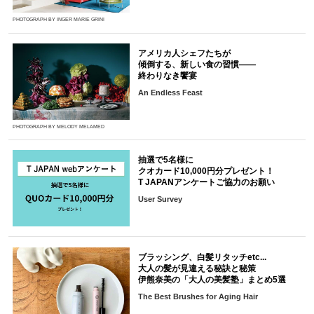
PHOTOGRAPH BY INGER MARIE GRINI
アメリカ人シェフたちが
傾倒する、新しい食の習慣――
終わりなき饗宴
An Endless Feast
PHOTOGRAPH BY MELODY MELAMED
抽選で5名様に
クオカード10,000円分プレゼント！
T JAPANアンケートご協力のお願い
User Survey
ブラッシング、白髪リタッチetc...
大人の髪が見違える秘訣と秘策
伊熊奈美の「大人の美髪塾」まとめ5選
The Best Brushes for Aging Hair