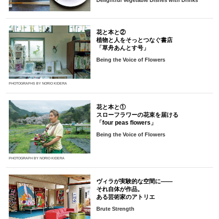
花と本と②
植物と人をそっとつなぐ書店
「草舟あんとす号」
Being the Voice of Flowers
PHOTOGRAPHS BY NORIO KIDERA
花と本と①
スローフラワーの花束を届ける
「four peas flowers」
Being the Voice of Flowers
PHOTOGRAPH BY NORIO KIDERA
ヴィラが実験的な空間に――
それ自体が作品。
ある芸術家のアトリエ
Brute Strength