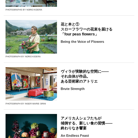
PHOTOGRAPHS BY NORIO KIDERA
花と本と①
スローフラワーの花束を届ける
「four peas flowers」
Being the Voice of Flowers
PHOTOGRAPH BY NORIO KIDERA
ヴィラが実験的な空間に――
それ自体が作品。
ある芸術家のアトリエ
Brute Strength
PHOTOGRAPH BY INGER MARIE GRINI
アメリカ人シェフたちが
傾倒する、新しい食の習慣――
終わりなき饗宴
An Endless Feast