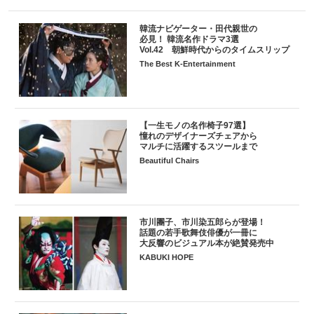
韓流ナビゲーター・田代親世の
必見！ 韓流名作ドラマ3選
Vol.42 朝鮮時代からのタイムスリップ
The Best K-Entertainment
【一生モノの名作椅子97選】
憧れのデザイナーズチェアから
マルチに活躍するスツールまで
Beautiful Chairs
市川團子、市川染五郎らが登場！
話題の若手歌舞伎俳優が一冊に
大反響のビジュアル本が絶賛発売中
KABUKI HOPE