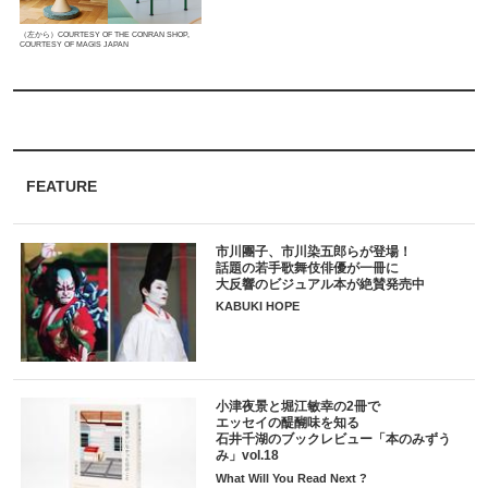
（左から）COURTESY OF THE CONRAN SHOP,
COURTESY OF MAGIS JAPAN
FEATURE
市川團子、市川染五郎らが登場！
話題の若手歌舞伎俳優が一冊に
大反響のビジュアル本が絶賛発売中
KABUKI HOPE
小津夜景と堀江敏幸の2冊で
エッセイの醍醐味を知る
石井千湖のブックレビュー「本のみずう
み」vol.18
What Will You Read Next ?