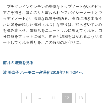
プチグレインやレモンの爽快なトップノートが水のピュ
アさを描き、ほんのりと重ねられたスパイシーノートとウ
ッディノートが、深淵な風景を物語る。高原に湧き出る冷
たい泉を表現した清冽（れつ）な香りは、揺らぎやすい心
を澄み渡らせ、気持ちをニュートラルに整えてくれる。自
分自身をフラットに保ち、周囲と調和をはかれるようサポ
ートしてくれる香りを、この時期のお守りに。
前月の運勢を見る
濱 美奈子 ハーモニー占星術2019年7月 TOP へ
1
11
12
13