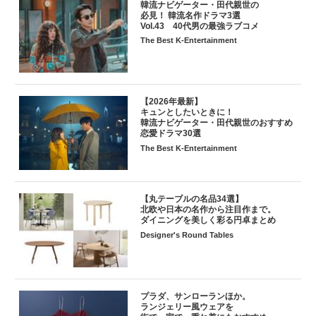
韓流ナビゲーター・田代親世の
必見！ 韓流名作ドラマ3選
Vol.43 40代男の最強ラブコメ
The Best K-Entertainment
【2026年最新】
キュンとしたいときに！
韓流ナビゲーター・田代親世のおすすめ
恋愛ドラマ30選
The Best K-Entertainment
【丸テーブルの名品34選】
北欧や日本の名作から注目作まで。
ダイニングを美しく彩る円卓まとめ
Designer's Round Tables
プラダ、サンローランほか。
ランジェリー風ウェアを