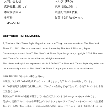
お問い合わせ
ヘルプ（FAQ）
広告掲載に関して
記事掲載に関して
本誌購読申込
本誌配送停止依頼
集英社
集英社女性誌ポータル
T MAGAZINE
COPYRIGHT INFORMATION
T, The New York Times Style Magazine, and the T logo are trademarks of The New York
Times Co., NY, USA, and are used under license by The Asahi Shimbun, Japan.
Content reproduced from T, The New York Times Style Magazine, copyright 2016 The New
York Times Co. and/or its contributors, all rights reserved.
The views and opinions expressed within T JAPAN The New York Times Style Magazine are
not necessarily those of The New York Times Company or those of its contributors.
※HAPPY PLUSからの大事なお知らせ
※現在、X上でT JAPAN公式アカウントに成りすましたアカウントが発生しています。
ロゴや投稿写真を無断で使用したり、プレゼント企画などを行なっている偽アカウントに十分
ご注意ください。
集英社がT JAPANの名称で運営している公式アカウントは＠tmagazinejapanのみです。
万が一、類似アカウントから不審なダイレクトメッセージ（プレゼントキャンペーンの当選通
知など）を受け取った場合は、DMへの返信や記載URLへのアクセス、個人情報等の入力は決