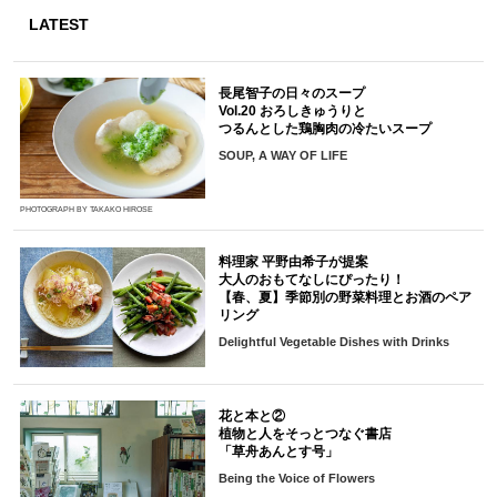
LATEST
長尾智子の日々のスープ
Vol.20 おろしきゅうりと
つるんとした鶏胸肉の冷たいスープ
SOUP, A WAY OF LIFE
PHOTOGRAPH BY TAKAKO HIROSE
料理家 平野由希子が提案
大人のおもてなしにぴったり！
【春、夏】季節別の野菜料理とお酒のペア
リング
Delightful Vegetable Dishes with Drinks
花と本と②
植物と人をそっとつなぐ書店
「草舟あんとす号」
Being the Voice of Flowers