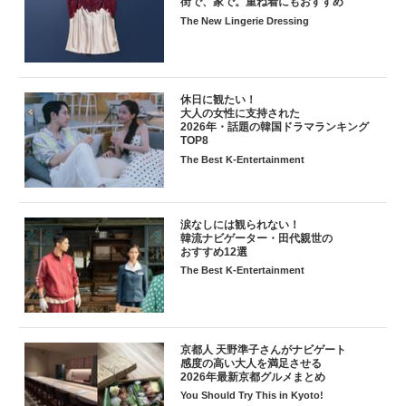
街で、家で。重ね着にもおすすめ
The New Lingerie Dressing
休日に観たい！
大人の女性に支持された
2026年・話題の韓国ドラマランキング
TOP8
The Best K-Entertainment
涙なしには観られない！
韓流ナビゲーター・田代親世の
おすすめ12選
The Best K-Entertainment
京都人 天野準子さんがナビゲート
感度の高い大人を満足させる
2026年最新京都グルメまとめ
You Should Try This in Kyoto!