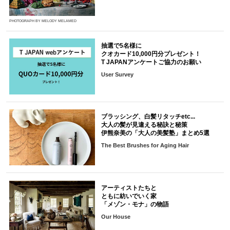
PHOTOGRAPH BY MELODY MELAMED
抽選で5名様に
クオカード10,000円分プレゼント！
T JAPANアンケートご協力のお願い
User Survey
ブラッシング、白髪リタッチetc...
大人の髪が見違える秘訣と秘策
伊熊奈美の「大人の美髪塾」まとめ5選
The Best Brushes for Aging Hair
アーティストたちと
ともに紡いでいく家
「メゾン・モナ」の物語
Our House