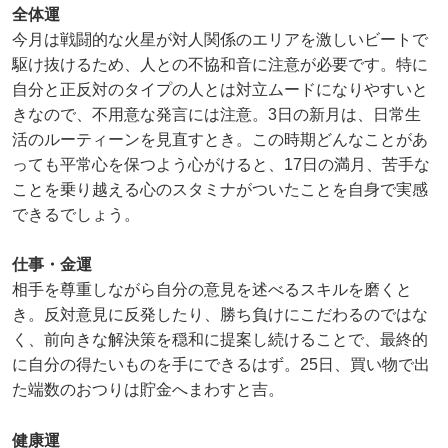
全体運
今月は戦闘的な火星が対人関係のエリアを激しいビートで
駆け抜けるため、人との不協和音に注意が必要です。特に
自分と正反対のタイプの人とは対立ムードになりやすいと
きなので、不用意な発言には注意。3日の新月は、日常生
活のルーティーンを見直すとき。この時期どんなことがあ
っても平常心を保つよう心がけると、17日の満月、苦手な
ことを乗り越える心のスタミナがついたことを自身で実感
できるでしょう。
仕事・金運
相手を尊重しながら自分の意見を述べるスキルを磨くと
き。反対意見に反発したり、勝ち負けにこだわるのではな
く、前向きな解決策を穏和に提案し続けることで、最終的
に自分の得たいものを手にできるはず。25日、買い物で出
た端数のおつりは貯金へまわすと吉。
健康運