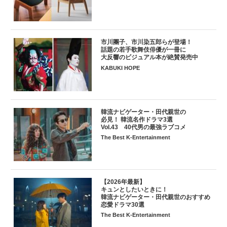
市川團子、市川染五郎らが登場！
話題の若手歌舞伎俳優が一冊に
大反響のビジュアル本が絶賛発売中
KABUKI HOPE
韓流ナビゲーター・田代親世の
必見！ 韓流名作ドラマ3選
Vol.43 40代男の最強ラブコメ
The Best K-Entertainment
【2026年最新】
キュンとしたいときに！
韓流ナビゲーター・田代親世のおすすめ
恋愛ドラマ30選
The Best K-Entertainment