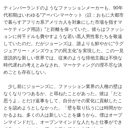
ティンバーランドのようなファッションメーカーも、90年
代初期はいわゆる“アーバンマーケット（註：おもに大都市
で暮らすアフリカ系アメリカ人を対象にした市場を指すマ
ーケティング用語）”と距離を保っていた。彼らはファッシ
ョンに何千ドルも費やすような若い黒人男性客たちを敬遠
していたのだ。だがジョーンズは、誰よりも鮮やかに“ラグ
ジュアリー・メンズウェアの民主化”を実現した。この一見
逆説的な新しい世界では、従来のような排他主義は不快な
時代遅れの考えとみなされ、マーケティングの理不尽な決
めごとも存在しない。
少し前にジョーンズに、ファッション業界の人種の壁は
なくなりつつあるか、と尋ねたことがあった。彼は「だと
思うよ」とだけ返事をして、自分がその変化に貢献したこ
とを認めようとしなかった。「壁を取り払うには時間がか
かるよね。多くの人は新しいことを嫌うから。僕はオープ
ンマインドだし、オープンマインドな人たちと仕事ができ