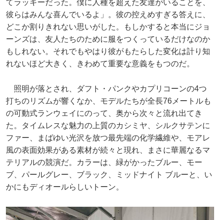
てラッキーだった。僕に人種を超えた友達がいることを、
彼らはみんな喜んでいるよ」。彼の控えめすぎる答えに、
どこか割りきれない思いがした。もしかすると本当にジョ
ーンズは、友人たちのために服をつくっているだけなのか
もしれない。それでもやはり彼がもたらした変化は計り知
れないほど大きく、きわめて重要な意義をもつのだ。
照明が落とされ、ダフト・パンクやカプリコーンの4つ
打ちのリズムが響くなか、モデルたちが全長76メートルも
の可動式ランウェイにのって、奥から次々と流れ出てき
た。タイムレスな魅力の上質のカシミヤ、シルクサテンに
ファー、まばゆい光沢を放つ最先端の化学繊維や、モアレ
風の表面効果がある素材が続々と現れ、まさに華麗なるマ
テリアルの競演だ。カラーは、緑がかったブルー、モー
ブ、パールグレー、ブラック、ミッドナイト ブルーと、い
かにもディオールらしいトーン。