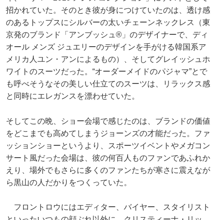
招かれていた。そのとき彼が身につけていたのは、透け感
のあるトップスにシルバーの太いチェーンネックレス（東
京発のブランド「アンブッシュ®」のデザイナーで、ディ
オール メンズ ジュエリーのデザインを手がける韓国系ア
メリカ人ユン・アンによるもの）、そしてグレイッシュホ
ワイトのスーツだった。“オーダーメイドのパジャマ”とで
も呼べそうなその美しい仕立てのスーツは、リラックス感
と同時にエレガンスを漂わせていた。
そしてこの晩、ショー会場で感じたのは、ブランドの価値
をどこまでも高めてしまうジョーンズの才能だった。ファ
ッションショーというより、スポーツイベントやメガコン
サート風だった会場は、彼の何百人ものファンであふれか
えり、場外でもさらに多くのファンたちが寒さに震えなが
ら黒山の人だかりをつくっていた。
フロントロウにはエディター、バイヤー、スタイリスト
といったいつもの顔ぶれ以外に、クリスティーナ・リッ