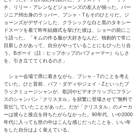
チ、リリー・アレンなどジョーンズの友人が揃った。バー
ジニア州出身のラッパー、プシャ・Tもそのひとりだ。ジ
ョーンズがデザインした、クラシックな白と黒のタキシー
ドスーツを着て昨年結婚式を挙げた彼は、ショーの前にこ
う語った。「キムの作る服が大好きなんだ。独創的で常に
目新しさがあって、自分がやっていることにもぴったり合
う。Bボーイ（註：ヒップホップのパフォーマー）らしさ
を、引き立ててくれるのさ」
ショー会場で席に着きながら、プシャ・Tのことを考え
ていた。ひと昔前、パフ・ダディやジェイ・Zといったブ
ラックミュージシャンが、歌詞やビデオクリップにフラン
スのシャンパン「クリスタル」を頻繁に登場させて“無料で
宣伝”していたことがあった。だが「クリスタル」のメーカ
ーは彼らと接点を持ちたがらなかった。90年代、いや2000
年代に入っても世の中はこんな感じだったことを、いい年
をした自分はよく覚えている。