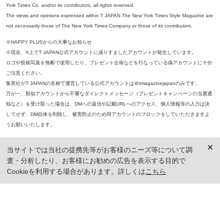
York Times Co. and/or its contributors, all rights reserved.
The views and opinions expressed within T JAPAN The New York Times Style Magazine are
not necessarily those of The New York Times Company or those of its contributors.
※HAPPY PLUSからの大事なお知らせ
※現在、X上でT JAPAN公式アカウントに成りすましたアカウントが発生しています。
ロゴや投稿写真を無断で使用したり、プレゼント企画などを行なっている偽アカウントに十分
ご注意ください。
集英社がT JAPANの名称で運営している公式アカウントは＠tmagazinejapanのみです。
万が一、類似アカウントから不審なダイレクトメッセージ（プレゼントキャンペーンの当選通
知など）を受け取った場合は、DMへの返信や記載URLへのアクセス、個人情報等の入力は決
してせず、DM自体を削除し、被害防止のため同アカウントのブロックをしていただきますよ
うお願いいたします。
※本誌掲載の記事、写真等の無断複写、複製、転載を禁じます。
当サイトでは当社の提携先等がお客様のニーズ等について調
※ 掲載商品の価格は、特に記載がないかぎり、「税込価格」で表示しています。ただし、2021年3月18日以前に公開し
査・分析したり、お客様にお勧めの広告を表示する目的で
た記事については「本体価格（税抜）」での表示となり、 掲載価格には消費税が含まれておりませんのでご注意くだ
さい。
Cookieを利用する場合があります。詳しくは
こちら