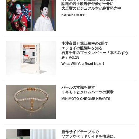
話題の若手歌舞伎俳優が一冊に
大反響のビジュアル本が絶賛発売中
KABUKI HOPE
小津夜景と堀江敏幸の2冊で
エッセイの醍醐味を知る
石井千湖のブックレビュー「本のみずう
み」vol.18
What Will You Read Next ?
パールの常識を覆す
ミキモトとクロムハーツの新章
MIKIMOTO CHROME HEARTS
新作サイドテーブルで
ソファやベッドサイドを快適に。