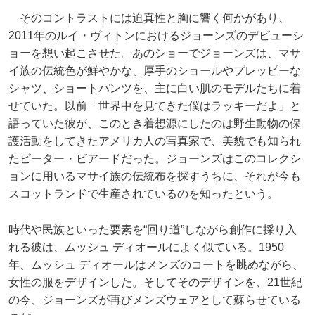
そのコントラストには迫真性と胸に響く何かがあり、
2011年のルイ・ヴィトンにおけるジョーンズのデビューシ
ョーを想い起こさせた。あのショーでジョーンズは、マサ
イ族の伝統色が鮮やかな、厚手のショールやプレッピーな
シャツ、ショートパンツを、主に白い肌のモデルたちに着
せていた。以前「世界中を見てきた僕はラッキーだよ」と
語っていた彼が、このとき着想源にしたのは野生動物の保
護活動をしてきたアメリカ人の写真家で、美貌でも知られ
たピーター・ビアードだった。ジョーンズはこのコレクシ
ョンに用いるマサイ族の伝統布を探すうちに、それが今も
スコットランドで生産されているのを知ったという。
時代や民族といった要素を“回り道”しながら創作に採り入
れる彼は、ムッシュ ディオールによく似ている。1950
年、ムッシュ ディオールはメンズのコートを眺めながら、
女性の服をデザインした。そしてそのデザインを、21世紀
の今、ジョーンズが再びメンズウェアとして蘇らせている