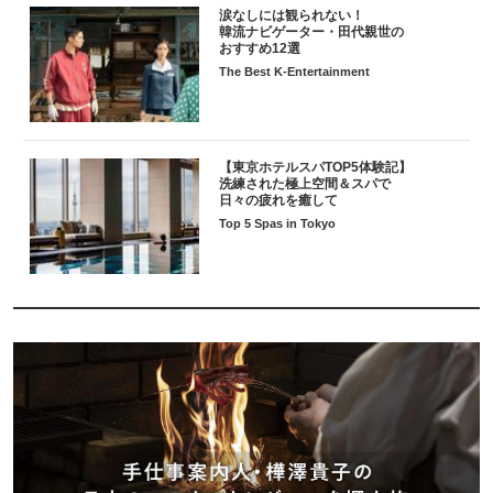
涙なしには観られない！
韓流ナビゲーター・田代親世の
おすすめ12選
The Best K-Entertainment
【東京ホテルスパTOP5体験記】
洗練された極上空間＆スパで
日々の疲れを癒して
Top 5 Spas in Tokyo