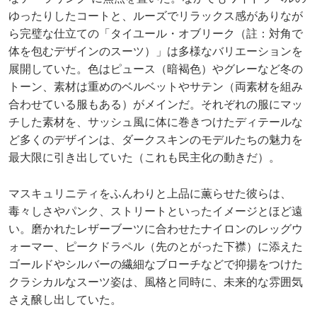
ゆったりしたコートと、ルーズでリラックス感がありなが
ら完璧な仕立ての「タイユール・オブリーク（註：対角で
体を包むデザインのスーツ）」は多様なバリエーションを
展開していた。色はピュース（暗褐色）やグレーなど冬の
トーン、素材は重めのベルベットやサテン（両素材を組み
合わせている服もある）がメインだ。それぞれの服にマッ
チした素材を、サッシュ風に体に巻きつけたディテールな
ど多くのデザインは、ダークスキンのモデルたちの魅力を
最大限に引き出していた（これも民主化の動きだ）。
マスキュリニティをふんわりと上品に薫らせた彼らは、
毒々しさやパンク、ストリートといったイメージとほど遠
い。磨かれたレザーブーツに合わせたナイロンのレッグウ
ォーマー、ピークドラペル（先のとがった下襟）に添えた
ゴールドやシルバーの繊細なブローチなどで抑揚をつけた
クラシカルなスーツ姿は、風格と同時に、未来的な雰囲気
さえ醸し出していた。