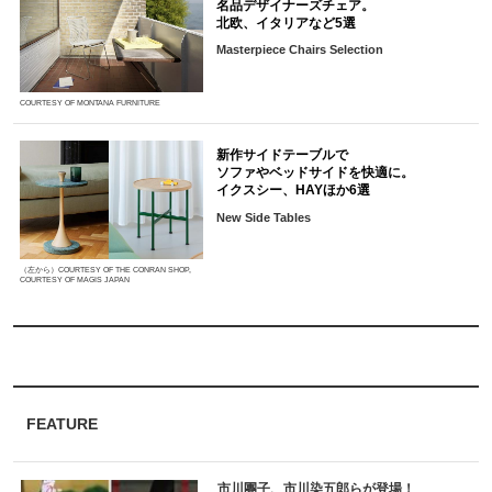
名品デザイナーズチェア。
北欧、イタリアなど5選
Masterpiece Chairs Selection
COURTESY OF MONTANA FURNITURE
新作サイドテーブルで
ソファやベッドサイドを快適に。
イクスシー、HAYほか6選
New Side Tables
（左から）COURTESY OF THE CONRAN SHOP,
COURTESY OF MAGIS JAPAN
FEATURE
市川團子、市川染五郎らが登場！