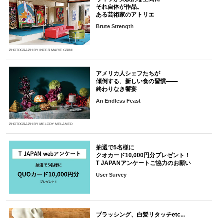
それ自体が作品。
ある芸術家のアトリエ
Brute Strength
PHOTOGRAPH BY INGER MARIE GRINI
アメリカ人シェフたちが
傾倒する、新しい食の習慣――
終わりなき饗宴
An Endless Feast
PHOTOGRAPH BY MELODY MELAMED
抽選で5名様に
クオカード10,000円分プレゼント！
T JAPANアンケートご協力のお願い
User Survey
ブラッシング、白髪リタッチetc...