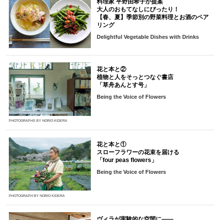
料理家 平野由希子が提案
大人のおもてなしにぴったり！
【春、夏】季節別の野菜料理とお酒のペア
リング
Delightful Vegetable Dishes with Drinks
花と本と②
植物と人をそっとつなぐ書店
「草舟あんとす号」
Being the Voice of Flowers
PHOTOGRAPHS BY NORIO KIDERA
花と本と①
スローフラワーの花束を届ける
「four peas flowers」
Being the Voice of Flowers
PHOTOGRAPH BY NORIO KIDERA
ヴィラが実験的な空間に――