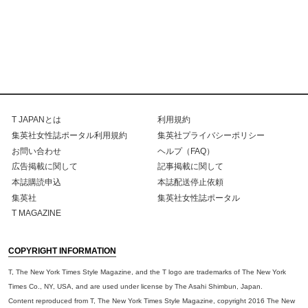
T JAPANとは
利用規約
集英社女性誌ポータル利用規約
集英社プライバシーポリシー
お問い合わせ
ヘルプ（FAQ）
広告掲載に関して
記事掲載に関して
本誌購読申込
本誌配送停止依頼
集英社
集英社女性誌ポータル
T MAGAZINE
COPYRIGHT INFORMATION
T, The New York Times Style Magazine, and the T logo are trademarks of The New York
Times Co., NY, USA, and are used under license by The Asahi Shimbun, Japan.
Content reproduced from T, The New York Times Style Magazine, copyright 2016 The New