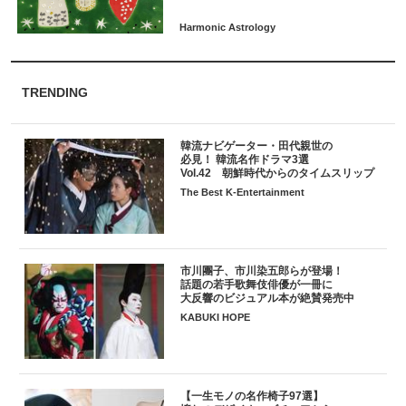
TRENDING
韓流ナビゲーター・田代親世の
必見！ 韓流名作ドラマ3選
Vol.42 朝鮮時代からのタイムスリップ
The Best K-Entertainment
市川團子、市川染五郎らが登場！
話題の若手歌舞伎俳優が一冊に
大反響のビジュアル本が絶賛発売中
KABUKI HOPE
【一生モノの名作椅子97選】