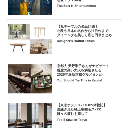
The Best K-Entertainment
【丸テーブルの名品34選】
北欧や日本の名作から注目作まで。
ダイニングを美しく彩る円卓まとめ
Designer's Round Tables
京都人 天野準子さんがナビゲート
感度の高い大人を満足させる
2026年最新京都グルメまとめ
You Should Try This in Kyoto!
【東京ホテルスパTOP5体験記】
洗練された極上空間＆スパで
日々の疲れを癒して
Top 5 Spas in Tokyo