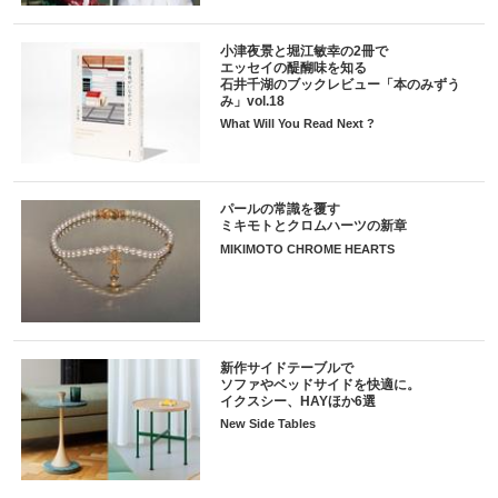
小津夜景と堀江敏幸の2冊で
エッセイの醍醐味を知る
石井千湖のブックレビュー「本のみずう
み」vol.18
What Will You Read Next ?
パールの常識を覆す
ミキモトとクロムハーツの新章
MIKIMOTO CHROME HEARTS
新作サイドテーブルで
ソファやベッドサイドを快適に。
イクスシー、HAYほか6選
New Side Tables