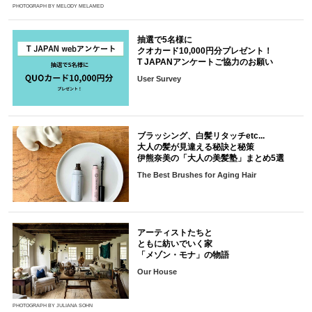
PHOTOGRAPH BY MELODY MELAMED
抽選で5名様に
クオカード10,000円分プレゼント！
T JAPANアンケートご協力のお願い
User Survey
ブラッシング、白髪リタッチetc...
大人の髪が見違える秘訣と秘策
伊熊奈美の「大人の美髪塾」まとめ5選
The Best Brushes for Aging Hair
アーティストたちと
ともに紡いでいく家
「メゾン・モナ」の物語
Our House
PHOTOGRAPH BY JULIANA SOHN