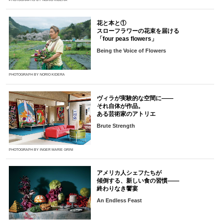
花と本と①
スローフラワーの花束を届ける
「four peas flowers」
Being the Voice of Flowers
PHOTOGRAPH BY NORIO KIDERA
ヴィラが実験的な空間に――
それ自体が作品。
ある芸術家のアトリエ
Brute Strength
PHOTOGRAPH BY INGER MARIE GRINI
アメリカ人シェフたちが
傾倒する、新しい食の習慣――
終わりなき饗宴
An Endless Feast