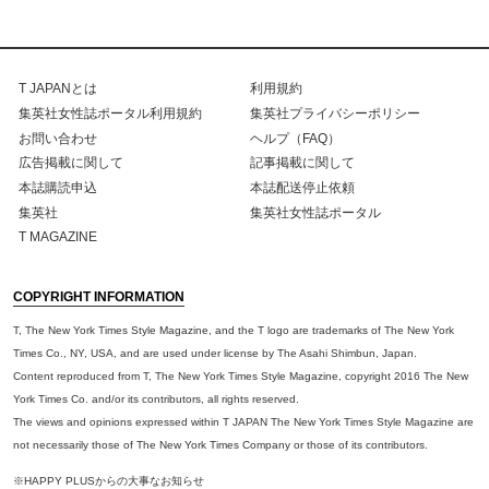
T JAPANとは
利用規約
集英社女性誌ポータル利用規約
集英社プライバシーポリシー
お問い合わせ
ヘルプ（FAQ）
広告掲載に関して
記事掲載に関して
本誌購読申込
本誌配送停止依頼
集英社
集英社女性誌ポータル
T MAGAZINE
COPYRIGHT INFORMATION
T, The New York Times Style Magazine, and the T logo are trademarks of The New York
Times Co., NY, USA, and are used under license by The Asahi Shimbun, Japan.
Content reproduced from T, The New York Times Style Magazine, copyright 2016 The New
York Times Co. and/or its contributors, all rights reserved.
The views and opinions expressed within T JAPAN The New York Times Style Magazine are
not necessarily those of The New York Times Company or those of its contributors.
※HAPPY PLUSからの大事なお知らせ