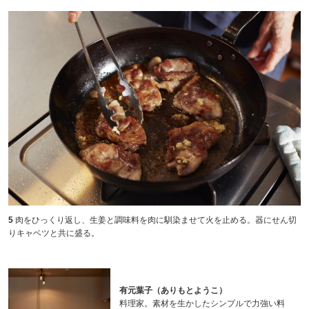
5
肉をひっくり返し、生姜と調味料を肉に馴染ませて火を止める。器にせん切
りキャベツと共に盛る。
有元葉子（ありもとようこ）
料理家。素材を生かしたシンプルで力強い料