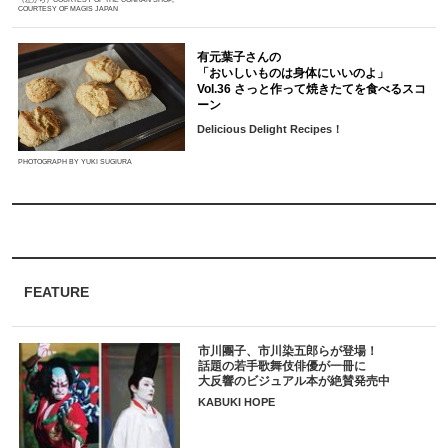
COURTESY OF MAGIS JAPAN
有元葉子さんの
「おいしいものは身体にいいのよ」
Vol.36 さっと作って焼きたてを食べるスコ
ーン
Delicious Delight Recipes！
PHOTOGRAPH BY YUKI SUGIURA
FEATURE
市川團子、市川染五郎らが登場！
話題の若手歌舞伎俳優が一冊に
大反響のビジュアル本が絶賛発売中
KABUKI HOPE