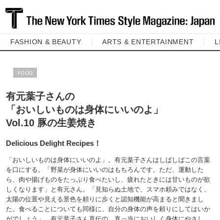
FASHION & BEAUTY
ARTS & ENTERTAINMENT
L
FOOD
有元葉子さんの
「おいしいものは身体にいいのよ」
Vol.10 豚の生姜焼き
Delicious Delight Recipes！
「おいしいものは身体にいいのよ」。有元葉子さんはしばしばこの言葉
を口にする。「野菜が身体にいいのはもちろんです。ただ、運動した
ら、肉や揚げものをたっぷり食べたいし、疲れたときには甘いものが欲
しくなります」と有元さん。「見知らぬ土地で、スマホ頼みではなく、
太陽の位置や見える景色を頼りに歩くと認知機能が高まると聞きまし
た。食べることについても同様に、自分の身体の声を頼りにしてはいか
がでしょう」。有元葉子さん直伝の、真っ当においしく身体にやさし