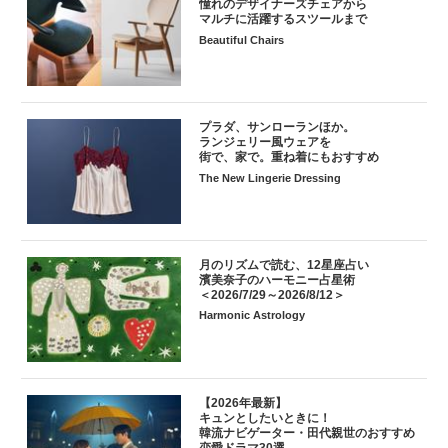
憧れのデザイナーズチェアから
マルチに活躍するスツールまで
Beautiful Chairs
プラダ、サンローランほか。
ランジェリー風ウェアを
街で、家で。重ね着にもおすすめ
The New Lingerie Dressing
月のリズムで読む、12星座占い
濱美奈子のハーモニー占星術
＜2026/7/29～2026/8/12＞
Harmonic Astrology
【2026年最新】
キュンとしたいときに！
韓流ナビゲーター・田代親世のおすすめ
恋愛ドラマ30選