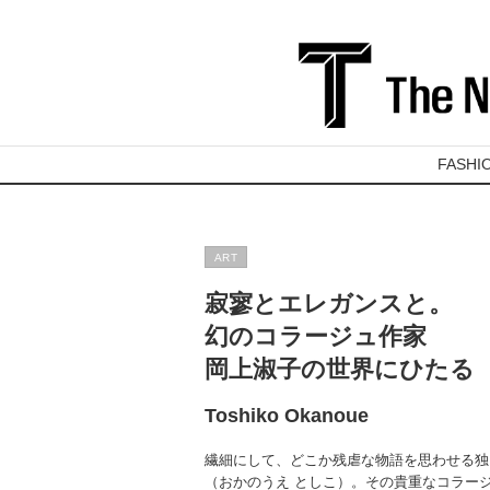
FASHI
ART
寂寥とエレガンスと。
幻のコラージュ作家
岡上淑子の世界にひたる
Toshiko Okanoue
繊細にして、どこか残虐な物語を思わせる独
（おかのうえ としこ）。その貴重なコラー