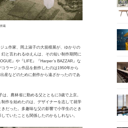
館所蔵
ラージュ作家、岡上淑子の大規模展が、ゆかりの
。幻と言われるゆえんは、その短い制作期間に
』や『LIFE』『Harper’s BAZZAR』な
コラージュ作品を創作したのは1950年から
婚出産などのために創作から遠ざかったのであ
子は、農林省に勤める父とともに3歳で上京。
ュ制作を始めたのは、デザイナーを志して就学
ときだった。多趣味な父の影響で小学生のとき
影していたことも関係したのかもしれない。