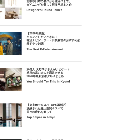
北欧や日本の名作から注目作まで。
ダイニングを美しく彩る円卓まとめ
Designer's Round Tables
【2026年最新】
キュンとしたいときに！
韓流ナビゲーター・田代親世のおすすめ恋
愛ドラマ30選
The Best K-Entertainment
京都人 天野準子さんがナビゲート
感度の高い大人を満足させる
2026年最新京都グルメまとめ
You Should Try This in Kyoto!
【東京ホテルスパTOP5体験記】
洗練された極上空間＆スパで
日々の疲れを癒して
Top 5 Spas in Tokyo