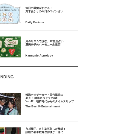
毎日の運勢がわかる！
月のリズムで読む、12星座占い
ENDING
韓流ナビゲーター・田代親世の
必見！ 韓流名作ドラマ3選
Vol.42 朝鮮時代からのタイムスリップ
The Best K-Entertainment
市川團子、市川染五郎らが登場！
話題の若手歌舞伎俳優が一冊に