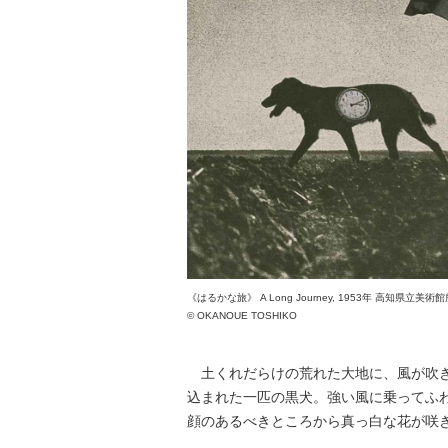
《はるかな旅》 A Long Journey, 1953年 高知県立美術
© OKANOUE TOSHIKO
土くれだらけの荒れた大地に、風が吹き
込まれた一匹の黒犬。強い風に乗ってふ
顔のあるべきところから真っ白な花が咲