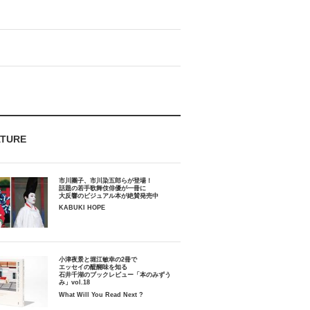
ATURE
市川團子、市川染五郎らが登場！
話題の若手歌舞伎俳優が一冊に
大反響のビジュアル本が絶賛発売中
KABUKI HOPE
小津夜景と堀江敏幸の2冊で
エッセイの醍醐味を知る
石井千湖のブックレビュー「本のみずう
み」vol.18
What Will You Read Next ?