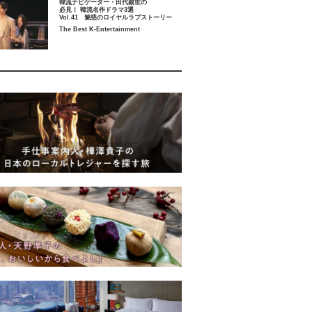
韓流ナビゲーター・田代親世の
必見！ 韓流名作ドラマ3選
Vol.41 魅惑のロイヤルラブストーリー
The Best K-Entertainment