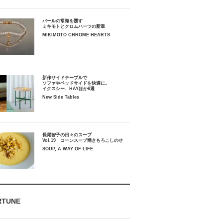
パールの常識を覆す
ミキモトとクロムハーツの新章
MIKIMOTO CHROME HEARTS
新作サイドテーブルで
ソファやベッドサイドを快適に。
イクスシー、HAYほか6選
New Side Tables
長尾智子の日々のスープ
Vol.19 コーンスープ焼きもろこしのせ
SOUP, A WAY OF LIFE
RTUNE