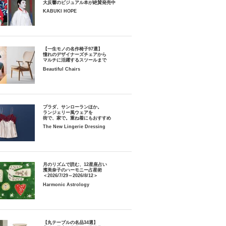
大反響のビジュアル本が絶賛発売中
KABUKI HOPE
【一生モノの名作椅子97選】
憧れのデザイナーズチェアから
マルチに活躍するスツールまで
Beautiful Chairs
プラダ、サンローランほか。
ランジェリー風ウェアを
街で、家で。重ね着にもおすすめ
The New Lingerie Dressing
月のリズムで読む、12星座占い
濱美奈子のハーモニー占星術
＜2026/7/29～2026/8/12＞
Harmonic Astrology
【丸テーブルの名品34選】