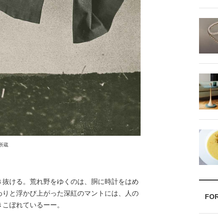
館所蔵
抜ける。荒れ野をゆくのは、胴に時計をはめ
わりと浮かび上がった深紅のマントには、人の
FO
きこぼれているーー。