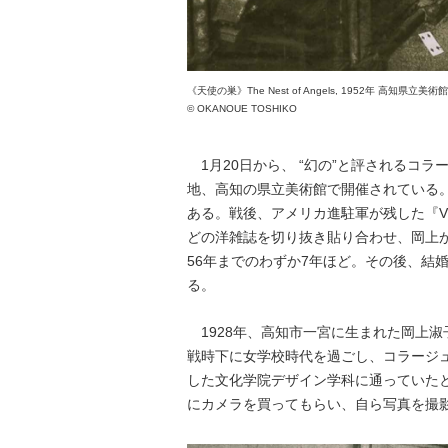
《天使の巣》The Nest of Angels, 1952年 高知県立美術
© OKANOUE TOSHIKO
1月20日から、 “幻の”と評されるコ
地、高知の県立美術館で開催されている
ある。戦後、アメリカ進駐軍が残した『VOGUE
どの洋雑誌を切り抜き貼り合わせ、岡上が
56年までのわずか7年ほど。その後、結
る。
1928年、高知市一宮に生まれた岡上淑
戦時下に女学校時代を過ごし、コラージ
した文化学院デザイン学科に通っていた
にカメラを買ってもらい、自ら写真を撮