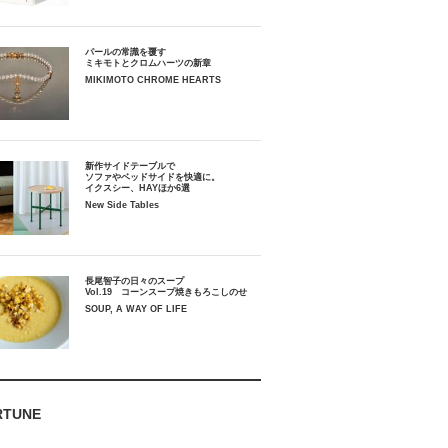
パールの常識を覆す
ミキモトとクロムハーツの新章
MIKIMOTO CHROME HEARTS
新作サイドテーブルで
ソファやベッドサイドを快適に。
イクスシー、HAYほか6選
New Side Tables
長尾智子の日々のスープ
Vol.19 コーンスープ焼きもろこしのせ
SOUP, A WAY OF LIFE
RTUNE