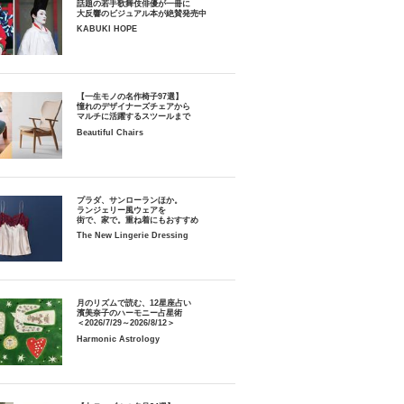
話題の若手歌舞伎俳優が一冊に
大反響のビジュアル本が絶賛発売中
KABUKI HOPE
【一生モノの名作椅子97選】
憧れのデザイナーズチェアから
マルチに活躍するスツールまで
Beautiful Chairs
プラダ、サンローランほか。
ランジェリー風ウェアを
街で、家で。重ね着にもおすすめ
The New Lingerie Dressing
月のリズムで読む、12星座占い
濱美奈子のハーモニー占星術
＜2026/7/29～2026/8/12＞
Harmonic Astrology