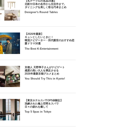
【丸テーブルの名品34選】
北欧や日本の名作から注目作まで。
ダイニングを美しく彩る円卓まとめ
Designer's Round Tables
【2026年最新】
キュンとしたいときに！
韓流ナビゲーター・田代親世のおすすめ恋
愛ドラマ30選
The Best K-Entertainment
京都人 天野準子さんがナビゲート
感度の高い大人を満足させる
2026年最新京都グルメまとめ
You Should Try This in Kyoto!
【東京ホテルスパTOP5体験記】
洗練された極上空間＆スパで
日々の疲れを癒して
Top 5 Spas in Tokyo