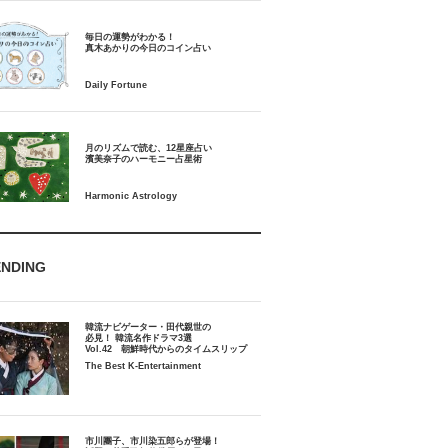
毎日の運勢がわかる！
月のリズムで読む、12星座占い
ENDING
韓流ナビゲーター・田代親世の
必見！ 韓流名作ドラマ3選
Vol.42 朝鮮時代からのタイムスリップ
The Best K-Entertainment
市川團子、市川染五郎らが登場！