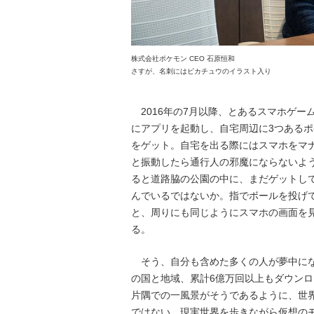
株式会社ポケモン CEO 石原恒和
さすが、名刺にはピカチュウのイラスト入り
2016年の7月以降、とあるスマホゲー
にアプリを起動し、自宅周辺に3つある
をゲット。自宅を出る際にはスマホをマ
と振動したら通行人の邪魔にならないよ
ると道路脇の公園の中に、まだゲットし
んでいるではないか。指でボールを投げ
と、周りにも同じようにスマホの画面を
る。
そう、自分も含めた多くの人が夢中にな
の国と地域、累計6億万回以上もダウン
片隅での一風景がそうであるように、世
ではない。現実世界を歩きながら仮想の