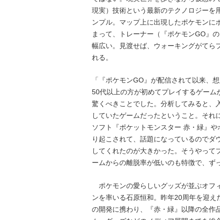
現実）技術という最新のテクノロジーを
ンプル。マップ上に出現したポケモンに
まって、トレーナー（『ポケモンGO』
幅広い。見渡せば、ウォーキングがてら
れる。
「『ポケモンGO』が配信されて以来、
50代以上の方が初めてプレイするゲーム
驚くべきことでした。分析してみると、
していたゲームだったということ。それ
ソフト『ポケットモンスター 赤・緑』
り起こされて、話題になっているのでダ
してくれたのが大きかった。そうやって
ームからの離脱率が低いのも特徴で、ず
ポケモンの愛らしいグッズが並ぶオフィ
ンを率いる石原恒和。昨年20周年を迎え
の開発に携わり、『赤・緑』以降の全作