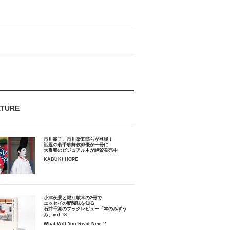
ATURE
市川團子、市川染五郎らが登場！
話題の若手歌舞伎俳優が一冊に
大反響のビジュアル本が絶賛発売中
KABUKI HOPE
小津夜景と堀江敏幸の2冊で
エッセイの醍醐味を知る
石井千湖のブックレビュー「本のみずう
み」vol.18
What Will You Read Next ?