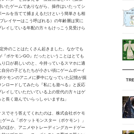
用いたゲームでありながら、操作はいたってシ
ボールを当てて捕まえるだけという簡単さも相
のプレイヤーはこう呼ばれる）の年齢層は実に
プレイしている年配の方々もけっこう見受けら
想定外のことはたくさん起きました。なかでも
が『ポケモンGO』だったということはとても
入り口が易しいのと、今持っているスマホに適
に自分の子どもたちが小さい頃にゲームボーイ
やポケモンのアニメに夢中になっていた記憶が掘
TR
ウンロードしてみたら『私にも遊べる』と反応
プレイしていただいている上の世代の方々はゲ
っと長く遊んでいらっしゃいますね」
スでそう答えてくれたのは、株式会社ポケモ
たゲーム「ポケットモンスター（ポケモン）」
品のほか、アニメやトレーディングカードゲー