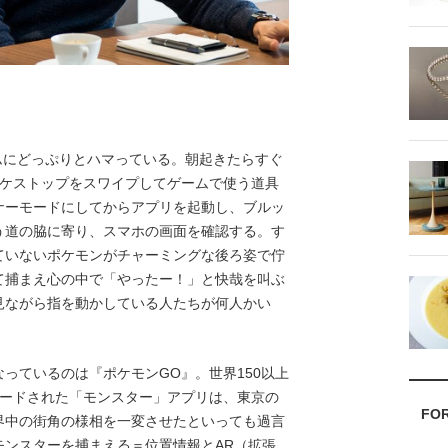
ムにどっぷりとハマっている。朝起きたらすぐ
ポケストップをスワイプしてゲームで使う道具
ナーモードにしてからアプリを起動し、ブルッ
う道の脇に寄り、スマホの画面を確認する。す
ていないポケモンがチャーミングな後ろ姿で佇
て捕まえ心の中で「やったー！」と快哉を叫ぶ
見ながら指を動かしている人たちが何人かい
っているのは『ポケモンGO』。世界150以上
ロードされた「モンスター」アプリは、東京の
FO
界中の街角の様相を一変させたといっても過言
モンスターを捕まえる＝位置情報とAR（拡張