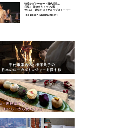
韓流ナビゲーター・田代親世の
必見！ 韓流名作ドラマ3選
Vol.41 魅惑のロイヤルラブストーリー
The Best K-Entertainment