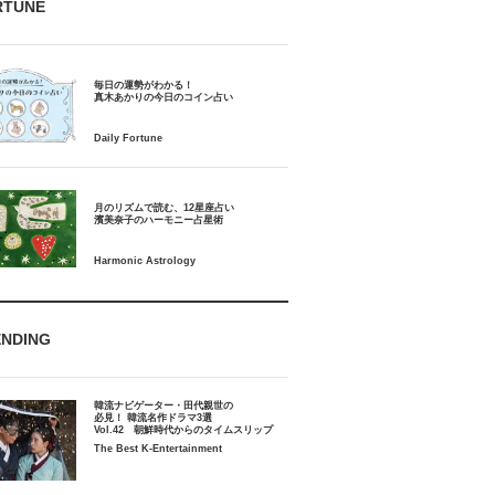
RTUNE
毎日の運勢がわかる！
月のリズムで読む、12星座占い
ENDING
韓流ナビゲーター・田代親世の
必見！ 韓流名作ドラマ3選
Vol.42 朝鮮時代からのタイムスリップ
The Best K-Entertainment