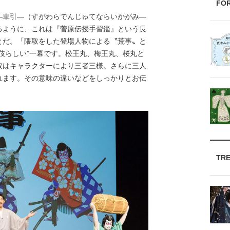
FO
車引―（すがわらでんじゅてならいかがみ―
るように、これは『菅原伝授手習鑑』という長
とだ。「隈取をした登場人物による〝荒事〟と
伎らしい”一幕です。松王丸、梅王丸、桜丸と
取はキャラクターにより三者三様。さらに三人
れます。その意味の違いなどをしっかりとお伝
TR