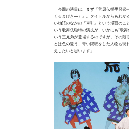
今回の演目は、まず『菅原伝授手習鑑―
くるまびき―）』。タイトルからもわか
い物語のなかの『車引』という場面のこ
いう歌舞伎独特の演技が、いかにも“歌舞
いう三兄弟が登場するのですが、その隈
とは色の違う、青い隈取をした人物も現
えしたいと思います」