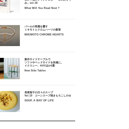
み」vol.18
What Will You Read Next ?
パールの常識を覆す
ミキモトとクロムハーツの新章
MIKIMOTO CHROME HEARTS
新作サイドテーブルで
ソファやベッドサイドを快適に。
イクスシー、HAYほか6選
New Side Tables
長尾智子の日々のスープ
Vol.19 コーンスープ焼きもろこしのせ
SOUP, A WAY OF LIFE