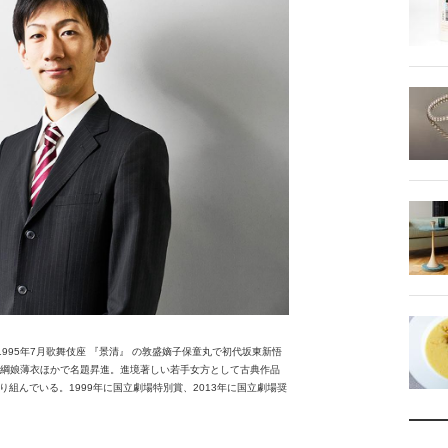
1995年7月歌舞伎座 『景清』 の敦盛嫡子保童丸で初代坂東新悟
の高綱娘薄衣ほかで名題昇進。進境著しい若手女方として古典作品
組んでいる。1999年に国立劇場特別賞、2013年に国立劇場奨