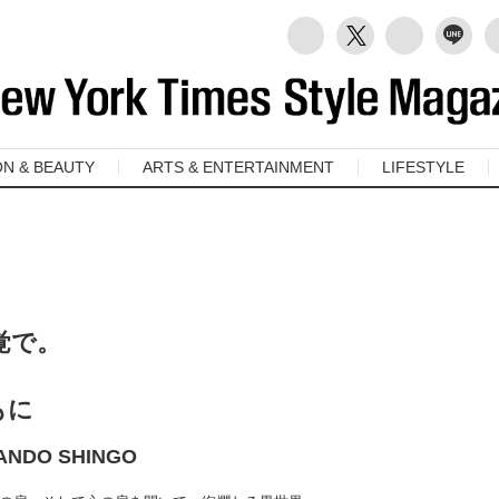
ON & BEAUTY
ARTS & ENTERTAINMENT
LIFESTYLE
覚で。
もに
― BANDO SHINGO