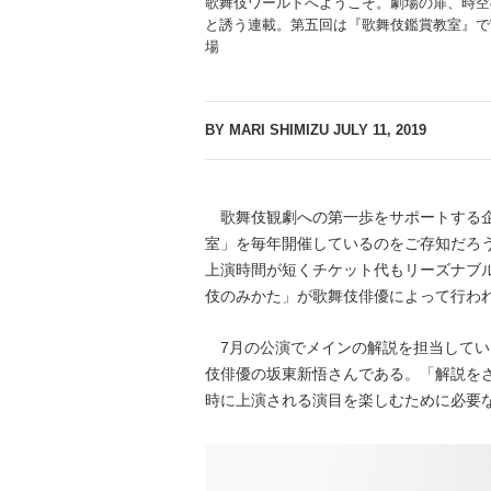
歌舞伎ワールドへようこそ。劇場の扉、時空
と誘う連載。第五回は『歌舞伎鑑賞教室』で“
場
BY MARI SHIMIZU
JULY 11, 2019
歌舞伎観劇への第一歩をサポートする企
室」を毎年開催しているのをご存知だろ
上演時間が短くチケット代もリーズナブ
伎のみかた」が歌舞伎俳優によって行わ
7月の公演でメインの解説を担当してい
伎俳優の坂東新悟さんである。「解説を
時に上演される演目を楽しむために必要