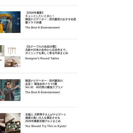
【2026年最新】
キュンとしたいときに！
韓流ナビゲーター・田代親世のおすすめ恋
愛ドラマ30選
The Best K-Entertainment
【丸テーブルの名品34選】
北欧や日本の名作から注目作まで。
ダイニングを美しく彩る円卓まとめ
Designer's Round Tables
韓流ナビゲーター・田代親世の
必見！ 韓流名作ドラマ3選
Vol.43 40代男の最強ラブコメ
The Best K-Entertainment
京都人 天野準子さんがナビゲート
感度の高い大人を満足させる
2026年最新京都グルメまとめ
You Should Try This in Kyoto!