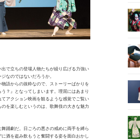
出で立ちの登場人物たちが繰り広げる力強い
ージなのではないだろうか。
い物語からの抜粋なので、ストーリーばかりを
ろう？』となってしまいます。理屈にはあまり
れてアクション映画を観るような感覚でご覧い
ものを楽しむというのは、歌舞伎の大きな魅力
舞踊劇だ。日ごろの悪さの戒めに両手を縛ら
守に酒を盗み飲もうと奮闘する姿を面白おかし