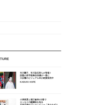
ATURE
市川團子、市川染五郎らが登場！
話題の若手歌舞伎俳優が一冊に
大反響のビジュアル本が絶賛発売中
KABUKI HOPE
小津夜景と堀江敏幸の2冊で
エッセイの醍醐味を知る
石井千湖のブックレビュー「本のみずう