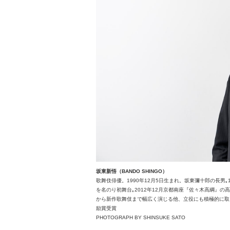
坂東新悟（BANDO SHINGO）
歌舞伎俳優。1990年12月5日生まれ。坂東彌十郎の長男｡
を名のり初舞台｡2012年12月京都南座『佐々木高綱』
から新作歌舞伎まで幅広く演じる他、立役にも積極的に取り
励賞受賞
PHOTOGRAPH BY SHINSUKE SATO