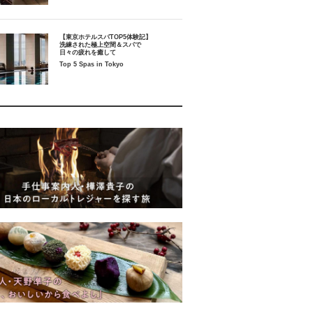
【東京ホテルスパTOP5体験記】
洗練された極上空間＆スパで
日々の疲れを癒して
Top 5 Spas in Tokyo