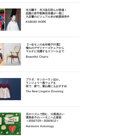
市川團子、市川染五郎らが登場！
話題の若手歌舞伎俳優が一冊に
大反響のビジュアル本が絶賛発売中
KABUKI HOPE
【一生モノの名作椅子97選】
憧れのデザイナーズチェアから
マルチに活躍するスツールまで
Beautiful Chairs
プラダ、サンローランほか。
ランジェリー風ウェアを
街で、家で。重ね着にもおすすめ
The New Lingerie Dressing
月のリズムで読む、12星座占い
濱美奈子のハーモニー占星術
＜2026/7/29～2026/8/12＞
Harmonic Astrology