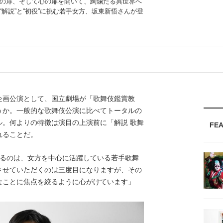
の扉、そして心の扉を開いて、絢爛たる異世界へ
解説”と“初役”に挑む若手女方、坂東新悟さんが登
画公演として、国立劇場が「歌舞伎鑑賞教
うか。一般的な歌舞伎公演に比べてトータルの
ル。何よりの特徴は演目の上演前に「解説 歌舞
FE
れることだ。
るのは、女方を中心に活躍している若手歌舞
させていただくのは三度目になりますが、その
なことに焦点を絞るように心がけています」