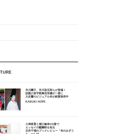
ATURE
市川團子、市川染五郎らが登場！
話題の若手歌舞伎俳優が一冊に
大反響のビジュアル本が絶賛発売中
KABUKI HOPE
小津夜景と堀江敏幸の2冊で
エッセイの醍醐味を知る
石井千湖のブックレビュー「本のみずう