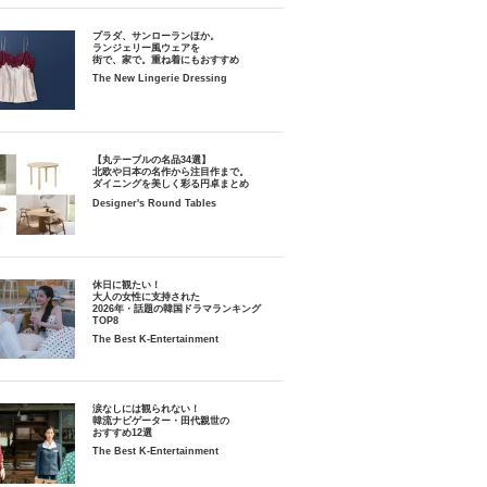
プラダ、サンローランほか。
ランジェリー風ウェアを
街で、家で。重ね着にもおすすめ
The New Lingerie Dressing
【丸テーブルの名品34選】
北欧や日本の名作から注目作まで。
ダイニングを美しく彩る円卓まとめ
Designer's Round Tables
休日に観たい！
大人の女性に支持された
2026年・話題の韓国ドラマランキング
TOP8
The Best K-Entertainment
涙なしには観られない！
韓流ナビゲーター・田代親世の
おすすめ12選
The Best K-Entertainment