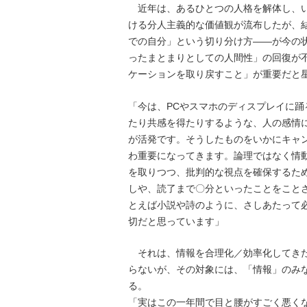
近年は、あるひとつの人格を解体し、い
ける分人主義的な価値観が流布したが、結
での自分」という切り分け方――が今の
ったまとまりとしての人間性」の回復が
ケーションを取り戻すこと」が重要だと
「今は、PCやスマホのディスプレイに
たり共感を得たりするような、人の感情
が活発です。そうしたものをいかにキャ
わ重要になってきます。論理ではなく情
を取りつつ、批判的な視点を確保するた
しや、読了まで〇分といったことをこと
とえば小説や詩のように、さしあたって
切だと思っています」
それは、情報を合理化／効率化してきた
らないが、その対象には、「情報」のみ
る。
「実はこの一年間で目と腰がすごく悪く