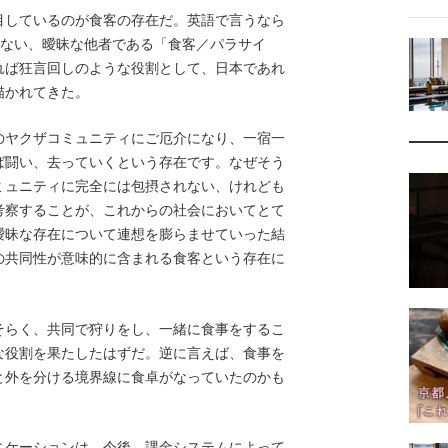
しているのが食客の存在だ。英語で言うなら
方でもない、曖昧な他者である「食客／パラサイ
れば狂言回しのような役割として、日本であれ
描かれてきた。
のヤクザコミュニティにご厄介になり、一宿一
ば闘い、去っていくという存在です。なぜそう
ミュニティに完全には包摂されない、けれども
考察することが、これからの社会においてとて
曖昧な存在について連想を膨らませていった結
の共同性が意味的に含まれる食客という存在に
らく、共同で狩りをし、一緒に食事をするこ
な役割を果たしたはずだ。逆に言えば、食事を
と外を分ける境界線に食卓がなっていたのかも
ニケーションは、今後、課金システムによって