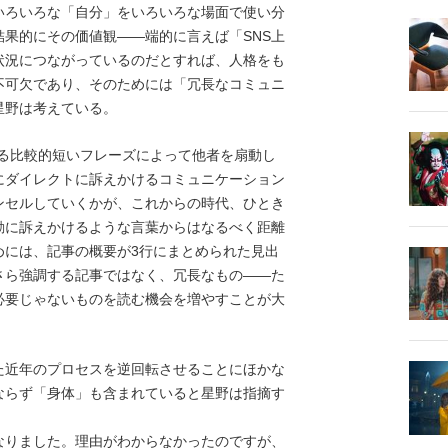
ろいろな「自分」をいろいろな場面で使い分
果的にその価値観――端的に言えば「SNS上
状況につながっているのだとすれば、人格をも
不可欠であり、そのためには「冗長なコミュニ
星野は考えている。
踊る比較的短いフレーズによって他者を扇動し
にダイレクトに訴えかけるコミュニケーション
ンセルしていくかが、これからの時代、ひとき
動に訴えかけるような言葉からはなるべく距離
めには、記事の概要が3行にまとめられた見出
さら強調する記事ではなく、冗長なもの――た
必要じゃないものを読む機会を増やすことが大
近年のプロセスを逆回転させることにほかな
ならず「身体」も含まれていると星野は指摘す
なりました。理由がわからなかったのですが、