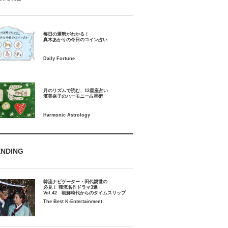
毎日の運勢がわかる！
月のリズムで読む、12星座占い
ENDING
韓流ナビゲーター・田代親世の
必見！ 韓流名作ドラマ3選
Vol.42 朝鮮時代からのタイムスリップ
The Best K-Entertainment