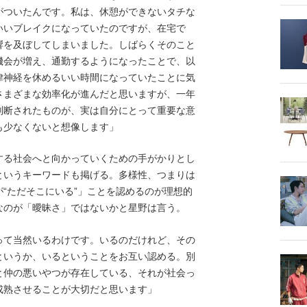
がついたんです。私は、休憩ができないタチな
いいブレイクになっていたのですが、在宅で
響を及ぼしてしまいました。しばらくそのこと
機会が増え、通勤するようになったことで、以
律神経を休めるいい時間になっていたことに気
さまざまな効率化が進んだと思いますが、一年
判断されたものが、実は自分にとって重要な意
も少なくないと想像します」
る社会へと向かっていくための手がかりとし
というキーワードも掲げる。多様性、つまりは
“ただそこにいる”」ことを認めるのが理想的
なのが「曖昧さ」ではないかと星野は言う。
って当然いるわけです。いるのだけれど、その
というか、いるということをお互い認める。別
と仲の悪いやつが存在している、それが社会っ
成熟させることが大切だと思います」