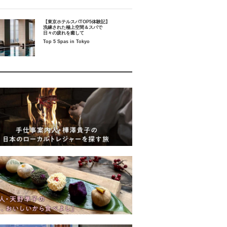
【東京ホテルスパTOP5体験記】
洗練された極上空間＆スパで
日々の疲れを癒して
Top 5 Spas in Tokyo