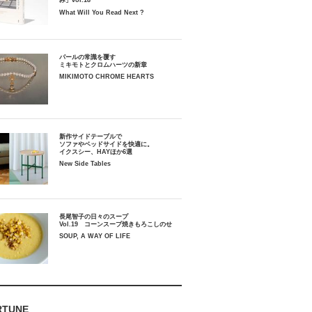
み」vol.18
What Will You Read Next ?
パールの常識を覆す
ミキモトとクロムハーツの新章
MIKIMOTO CHROME HEARTS
新作サイドテーブルで
ソファやベッドサイドを快適に。
イクスシー、HAYほか6選
New Side Tables
長尾智子の日々のスープ
Vol.19 コーンスープ焼きもろこしのせ
SOUP, A WAY OF LIFE
RTUNE