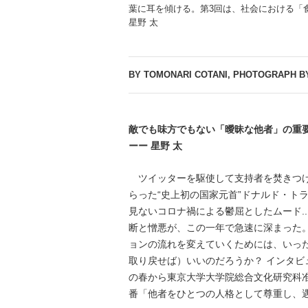
葉に耳を傾ける。第3回は、社会における「
星野 太
BY TOMONARI COTANI, PHOTOGRAPH BY
敵でも味方でもない「曖昧な他者」の重
ーー 星野 太
ツイッターを駆使して支持者を焚きつけ
らった“史上初の国家元首”ドナルド・ト
見ないコロナ禍による鬱屈としたムード..
断と憎悪が、この一年で急速に深まった
ョンの流れを変えていくためには、いっ
取り戻せば）いいのだろうか？ インタ
の春から東京大学大学院総合文化研究科
番「他者をひとつの人格として尊重し、