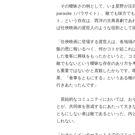
その曖昧さの例として、いま星野が注目
parasite（パラサイト）。敵でも味
ト」という存在は、西洋の古典喜劇であ
ば任俠映画の渡世人のような役割として
「任俠映画に登場する渡世人は、各地域
飯の恩に報いるべく、何かコトが起これ
した食客に興味をもったかというと、コ
敵でもないという曖昧な存在のあり方を
も重要ではないかと直観したからです。
果、『食事をともにする』というある種
行きあたったんです」
原始的なコミュニティにおいては、おそ
とが、共同体を形成するにあたって大き
ともにしない者は敵であるといった、内
しれない。
「おそらくインターネット上でのコミュ