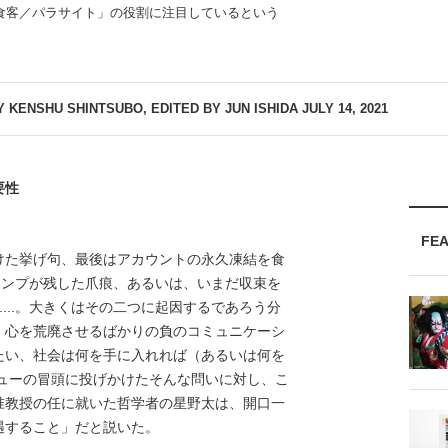
食客／パラサイト」の役割に注目しているという
 KENSHU SHINTSUBO, EDITED BY JUN ISHIDA
JULY 14, 2021
要性
FE
た挙げ句、最後はアカウントの永久凍結を食
ランプが残した爪痕、あるいは、いまだ収束を
....。大きくはその二つに起因するであろう分
。心を荒廃させるばかりの負のコミュニケーシ
たい、社会は何を手に入れれば（あるいは何を
ビューの冒頭に投げかけたそんな問いに対し、こ
准教授の任に就いた哲学者の星野太は、開口一
遇すること」だと説いた。