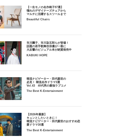
【一生モノの名作椅子97選】
憧れのデザイナーズチェアから
マルチに活躍するスツールまで
Beautiful Chairs
市川團子、市川染五郎らが登場！
話題の若手歌舞伎俳優が一冊に
大反響のビジュアル本が絶賛発売中
KABUKI HOPE
韓流ナビゲーター・田代親世の
必見！ 韓流名作ドラマ3選
Vol.43 40代男の最強ラブコメ
The Best K-Entertainment
【2026年最新】
キュンとしたいときに！
韓流ナビゲーター・田代親世のおすすめ恋
愛ドラマ30選
The Best K-Entertainment