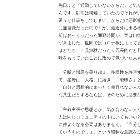
先日ふと『通勤していないからだ』と気
んです。以前は喫煙していたのでそれが
延々と仕事をしてしまい、からだに悪影
に無自覚だったのですが、最近外に出る
前はおっくうだった通勤時間が、実は自
づきました。世間ではコロナ禍によって
ほどたち、一見無駄だったり冗長的だと
味をもっていたことに改めて気づいた人
分断と憎悪を乗り越え、多様性を許容す
て、星野は「人格」に続き、「曖昧さ」
「自分と思想的にまったく相容れない人が
な共生だとするならば、そのために必要
「主義主張や思想とか、気が合わない人
人は同じコミュニティの中にいてもいい
に仲よくなる必要はありません。『自分
ていうものでしょ』という曖昧な意識を