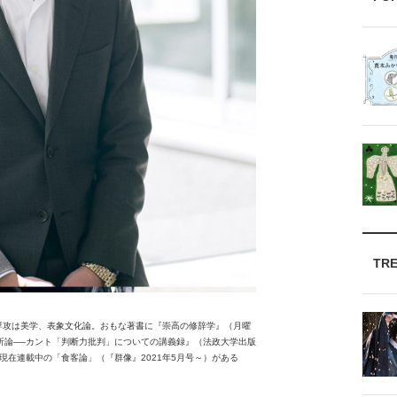
TR
。専攻は美学、表象文化論。おもな著書に『崇高の修辞学』（月曜
析論──カント「判断力批判」についての講義録』（法政大学出版
在連載中の「食客論」（『群像』2021年5月号～）がある