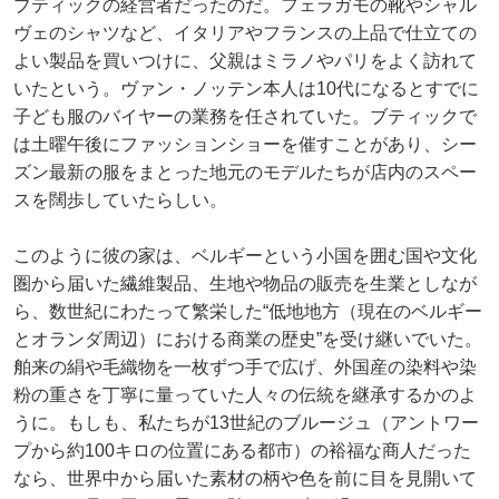
ブティックの経営者だったのだ。フェラガモの靴やシャル
ヴェのシャツなど、イタリアやフランスの上品で仕立ての
よい製品を買いつけに、父親はミラノやパリをよく訪れて
いたという。ヴァン・ノッテン本人は10代になるとすでに
子ども服のバイヤーの業務を任されていた。ブティックで
は土曜午後にファッションショーを催すことがあり、シー
ズン最新の服をまとった地元のモデルたちが店内のスペー
スを闊歩していたらしい。
このように彼の家は、ベルギーという小国を囲む国や文化
圏から届いた繊維製品、生地や物品の販売を生業としなが
ら、数世紀にわたって繁栄した“低地地方（現在のベルギー
とオランダ周辺）における商業の歴史”を受け継いでいた。
舶来の絹や毛織物を一枚ずつ手で広げ、外国産の染料や染
粉の重さを丁寧に量っていた人々の伝統を継承するかのよ
うに。もしも、私たちが13世紀のブルージュ（アントワー
プから約100キロの位置にある都市）の裕福な商人だった
なら、世界中から届いた素材の柄や色を前に目を見開いて