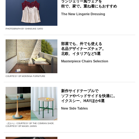
ランジェリー風ウェアを
街で、家で。重ね着にもおすすめ
The New Lingerie Dressing
PHOTOGRAPH BY SHINSUKE SATO
部屋でも、外でも使える
名品デザイナーズチェア。
北欧、イタリアなど5選
Masterpiece Chairs Selection
COURTESY OF MONTANA FURNITURE
新作サイドテーブルで
ソファやベッドサイドを快適に。
イクスシー、HAYほか6選
New Side Tables
（左から）COURTESY OF THE CONRAN SHOP,
COURTESY OF MAGIS JAPAN