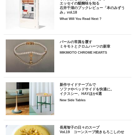
エッセイの醍醐味を知る
石井千湖のブックレビュー「本のみずう
み」vol.18
What Will You Read Next ?
パールの常識を覆す
ミキモトとクロムハーツの新章
MIKIMOTO CHROME HEARTS
新作サイドテーブルで
ソファやベッドサイドを快適に。
イクスシー、HAYほか6選
New Side Tables
長尾智子の日々のスープ
Vol.19 コーンスープ焼きもろこしのせ