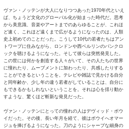
ヴァン・ノッテンが大人になりつつあった1970年代といえ
ば、ちょうど文化のグローバル化が始まった時代だ。思考
から美意識、音楽やアートまでのあらゆることが、これほ
ど速く、これほど遠くまで広がるようになったのは、人類
史上初めてのことだった。こうして10代の若者たちはアン
トワープに住みながら、ロンドンや西ベルリンのパンクロ
ックを聴けるようになった。そして彼らは突然発見した。
この世には何かを創造する人々がいて、その人たちの世界
に憧れたり、ムーブメントに加わったり、共感したりする
ことができるということを。テレビや雑誌で見かける自分
と同年齢か、少し年の違う若者がしていることは、自分に
もできるかもしれないということを。それは心を揺り動か
すような、驚くほど斬新な発見だった。
ヴァン・ノッテンにとっての憧れの人はデヴィッド・ボウ
イだった。その後、長い年月を経て、彼はボウイへオマー
ジュを捧げるようになった。刀のようにシャープな細身の