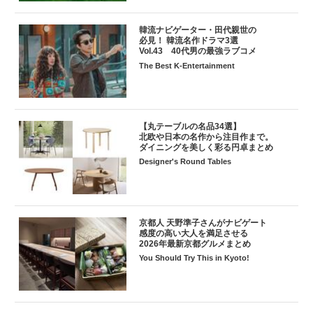
韓流ナビゲーター・田代親世の
必見！ 韓流名作ドラマ3選
Vol.43 40代男の最強ラブコメ
The Best K-Entertainment
【丸テーブルの名品34選】
北欧や日本の名作から注目作まで。
ダイニングを美しく彩る円卓まとめ
Designer's Round Tables
京都人 天野準子さんがナビゲート
感度の高い大人を満足させる
2026年最新京都グルメまとめ
You Should Try This in Kyoto!