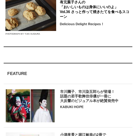
有元葉子さんの
「おいしいものは身体にいいのよ」
Vol.36 さっと作って焼きたてを食べるスコ
ーン
Delicious Delight Recipes！
PHOTOGRAPH BY YUKI SUGIURA
FEATURE
市川團子、市川染五郎らが登場！
話題の若手歌舞伎俳優が一冊に
大反響のビジュアル本が絶賛発売中
KABUKI HOPE
小津夜景と堀江敏幸の2冊で