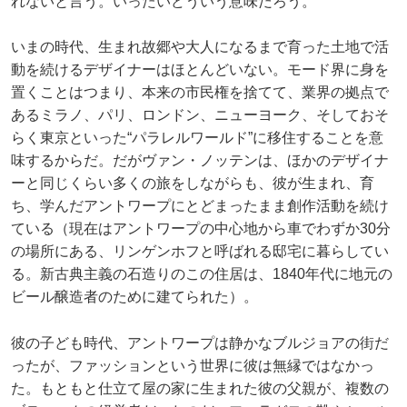
れないと言う。いったいどういう意味だろう。
いまの時代、生まれ故郷や大人になるまで育った土地で活
動を続けるデザイナーはほとんどいない。モード界に身を
置くことはつまり、本来の市民権を捨てて、業界の拠点で
あるミラノ、パリ、ロンドン、ニューヨーク、そしておそ
らく東京といった“パラレルワールド”に移住することを意
味するからだ。だがヴァン・ノッテンは、ほかのデザイナ
ーと同じくらい多くの旅をしながらも、彼が生まれ、育
ち、学んだアントワープにとどまったまま創作活動を続け
ている（現在はアントワープの中心地から車でわずか30分
の場所にある、リンゲンホフと呼ばれる邸宅に暮らしてい
る。新古典主義の石造りのこの住居は、1840年代に地元の
ビール醸造者のために建てられた）。
彼の子ども時代、アントワープは静かなブルジョアの街だ
ったが、ファッションという世界に彼は無縁ではなかっ
た。もともと仕立て屋の家に生まれた彼の父親が、複数の