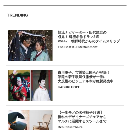
TRENDING
韓流ナビゲーター・田代親世の
必見！ 韓流名作ドラマ3選
Vol.42 朝鮮時代からのタイムスリップ
The Best K-Entertainment
市川團子、市川染五郎らが登場！
話題の若手歌舞伎俳優が一冊に
大反響のビジュアル本が絶賛発売中
KABUKI HOPE
【一生モノの名作椅子97選】
憧れのデザイナーズチェアから
マルチに活躍するスツールまで
Beautiful Chairs