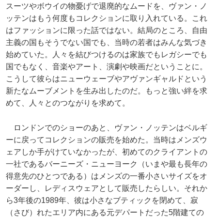
スーツやボウイの物憂げで退廃的なムードを、ヴァン・ノ
ッテンはもう何度もコレクションに取り入れている。これ
はファッションに限った話ではない。結局のところ、自由
主義の国もそうでない国でも、当時の若者はみんな気づき
始めていた。人々を結びつけるのは家族でもレガシーでも
国でもなく、音楽やアート、演劇や映画だということに。
こうして彼らはニューウェーブやアヴァンギャルドという
新たなムーブメントを生み出したのだ。もっと強い絆を求
めて、人々とのつながりを求めて。
ロンドンでのショーのあと、ヴァン・ノッテンはベルギ
ーに戻ってコレクションの販売を始めた。当時はメンズウ
ェアしか手がけていなかったが、初めてのクライアントの
一社であるバーニーズ・ニューヨーク（いまや最も長年の
得意先のひとつである）はメンズの一番小さいサイズをオ
ーダーし、レディスウェアとして販売したらしい。それか
ら3年後の1989年、彼は小さなブティックを閉めて、寂
（さび）れたエリア内にある元デパートだった5階建ての