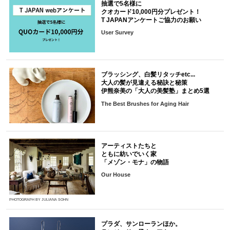
抽選で5名様に
クオカード10,000円分プレゼント！
T JAPANアンケートご協力のお願い
User Survey
ブラッシング、白髪リタッチetc...
大人の髪が見違える秘訣と秘策
伊熊奈美の「大人の美髪塾」まとめ5選
The Best Brushes for Aging Hair
アーティストたちと
ともに紡いでいく家
「メゾン・モナ」の物語
Our House
PHOTOGRAPH BY JULIANA SOHN
プラダ、サンローランほか。