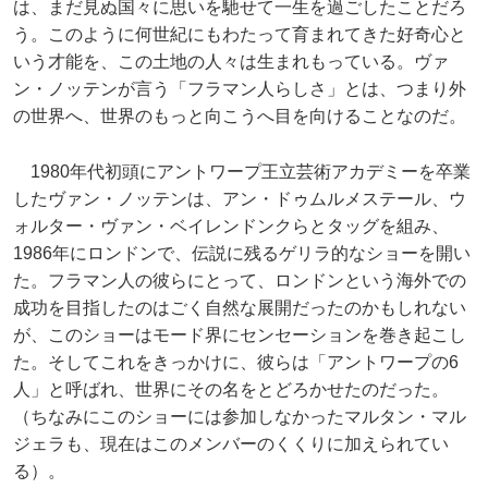
は、まだ見ぬ国々に思いを馳せて一生を過ごしたことだろ
う。このように何世紀にもわたって育まれてきた好奇心と
いう才能を、この土地の人々は生まれもっている。ヴァ
ン・ノッテンが言う「フラマン人らしさ」とは、つまり外
の世界へ、世界のもっと向こうへ目を向けることなのだ。
1980年代初頭にアントワープ王立芸術アカデミーを卒業
したヴァン・ノッテンは、アン・ドゥムルメステール、ウ
ォルター・ヴァン・ベイレンドンクらとタッグを組み、
1986年にロンドンで、伝説に残るゲリラ的なショーを開い
た。フラマン人の彼らにとって、ロンドンという海外での
成功を目指したのはごく自然な展開だったのかもしれない
が、このショーはモード界にセンセーションを巻き起こし
た。そしてこれをきっかけに、彼らは「アントワープの6
人」と呼ばれ、世界にその名をとどろかせたのだった。
（ちなみにこのショーには参加しなかったマルタン・マル
ジェラも、現在はこのメンバーのくくりに加えられてい
る）。