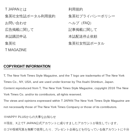
T JAPANとは
利用規約
集英社女性誌ポータル利用規約
集英社プライバシーポリシー
お問い合わせ
ヘルプ（FAQ）
広告掲載に関して
記事掲載に関して
本誌購読申込
本誌配送停止依頼
集英社
集英社女性誌ポータル
T MAGAZINE
COPYRIGHT INFORMATION
T, The New York Times Style Magazine, and the T logo are trademarks of The New York
Times Co., NY, USA, and are used under license by The Asahi Shimbun, Japan.
Content reproduced from T, The New York Times Style Magazine, copyright 2016 The New
York Times Co. and/or its contributors, all rights reserved.
The views and opinions expressed within T JAPAN The New York Times Style Magazine are
not necessarily those of The New York Times Company or those of its contributors.
※HAPPY PLUSからの大事なお知らせ
※現在、X上でT JAPAN公式アカウントに成りすましたアカウントが発生しています。
ロゴや投稿写真を無断で使用したり、プレゼント企画などを行なっている偽アカウントに十分