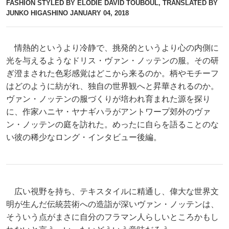
FASHION STYLED BY ELODIE DAVID TOUBOUL, TRANSLATED BY
JUNKO HIGASHINO
JANUARY 04, 2018
情熱的というより冷静で、挑発的というより心の内側に
光を与えるようなドリス・ヴァン・ノッテンの服。その研
ぎ澄まされた色彩感覚はどこから来るのか。柄やモチーフ
はどのように紡がれ、独自の世界観へと昇華されるのか。
ヴァン・ノッテンの服づくりが培われ育まれた源を探り
に、作家ハニヤ・ヤナギハラがアントワープ郊外のヴァ
ン・ノッテンの庭を訪れた。めったに自らを語ることのな
い彼の稀少なロング・インタビュー後編。
広い視野を持ち、テキスタイルに精通し、偉大な世界文
明が生んだ伝統芸術への造詣が深いヴァン・ノッテンは、
そういう点がまさに自分のフラマン人らしいところかもし