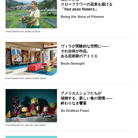
スローフラワーの花束を届ける
「four peas flowers」
Being the Voice of Flowers
PHOTOGRAPH BY NORIO KIDERA
ヴィラが実験的な空間に――
それ自体が作品。
ある芸術家のアトリエ
Brute Strength
PHOTOGRAPH BY INGER MARIE GRINI
アメリカ人シェフたちが
傾倒する、新しい食の習慣――
終わりなき饗宴
An Endless Feast
PHOTOGRAPH BY MELODY MELAMED