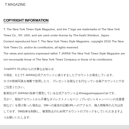
T MAGAZINE
COPYRIGHT INFORMATION
T, The New York Times Style Magazine, and the T logo are trademarks of The New York
Times Co., NY, USA, and are used under license by The Asahi Shimbun, Japan.
Content reproduced from T, The New York Times Style Magazine, copyright 2016 The New
York Times Co. and/or its contributors, all rights reserved.
The views and opinions expressed within T JAPAN The New York Times Style Magazine are
not necessarily those of The New York Times Company or those of its contributors.
※HAPPY PLUSからの大事なお知らせ
※現在、X上でT JAPAN公式アカウントに成りすましたアカウントが発生しています。
ロゴや投稿写真を無断で使用したり、プレゼント企画などを行なっている偽アカウントに十分
ご注意ください。
集英社がT JAPANの名称で運営している公式アカウントは＠tmagazinejapanのみです。
万が一、類似アカウントから不審なダイレクトメッセージ（プレゼントキャンペーンの当選通
知など）を受け取った場合は、DMへの返信や記載URLへのアクセス、個人情報等の入力は決
してせず、DM自体を削除し、被害防止のため同アカウントのブロックをしていただきますよ
うお願いいたします。
※本誌掲載の記事、写真等の無断複写、複製、転載を禁じます。