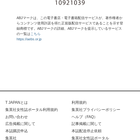
ABJマークは、この電子書店・電子書籍配信サービスが、著作権者か
らコンテンツ使用許諾を得た正規版配信サービスであることを示す登
録商標です。ABJマークの詳細、ABJマークを提示しているサービス
の一覧は
こちら
https://aebs.or.jp
T JAPANとは
利用規約
集英社女性誌ポータル利用規約
集英社プライバシーポリシー
お問い合わせ
ヘルプ（FAQ）
広告掲載に関して
記事掲載に関して
本誌購読申込
本誌配送停止依頼
集英社
集英社女性誌ポータル