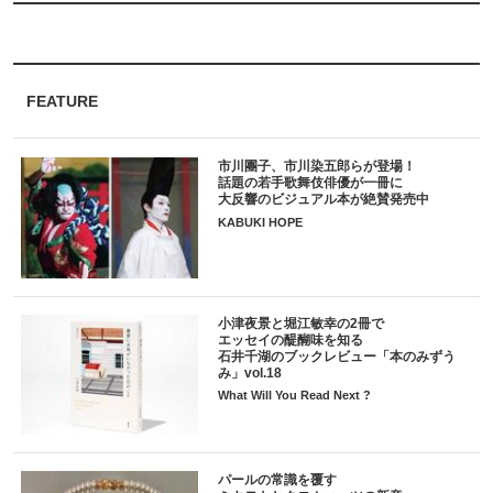
FEATURE
市川團子、市川染五郎らが登場！
話題の若手歌舞伎俳優が一冊に
大反響のビジュアル本が絶賛発売中
KABUKI HOPE
小津夜景と堀江敏幸の2冊で
エッセイの醍醐味を知る
石井千湖のブックレビュー「本のみずう
み」vol.18
What Will You Read Next ?
パールの常識を覆す