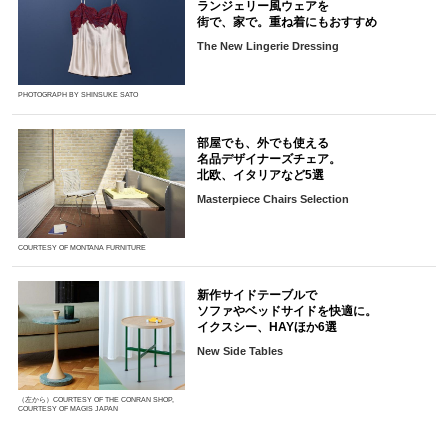
ランジェリー風ウェアを
街で、家で。重ね着にもおすすめ
The New Lingerie Dressing
PHOTOGRAPH BY SHINSUKE SATO
部屋でも、外でも使える
名品デザイナーズチェア。
北欧、イタリアなど5選
Masterpiece Chairs Selection
COURTESY OF MONTANA FURNITURE
新作サイドテーブルで
ソファやベッドサイドを快適に。
イクスシー、HAYほか6選
New Side Tables
（左から）COURTESY OF THE CONRAN SHOP,
COURTESY OF MAGIS JAPAN