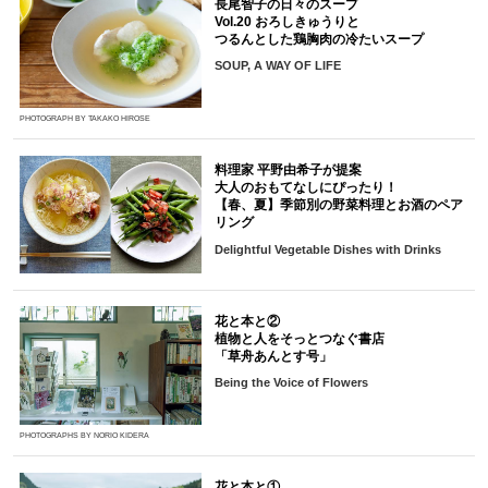
長尾智子の日々のスープ
Vol.20 おろしきゅうりと
つるんとした鶏胸肉の冷たいスープ
SOUP, A WAY OF LIFE
PHOTOGRAPH BY TAKAKO HIROSE
料理家 平野由希子が提案
大人のおもてなしにぴったり！
【春、夏】季節別の野菜料理とお酒のペア
リング
Delightful Vegetable Dishes with Drinks
花と本と②
植物と人をそっとつなぐ書店
「草舟あんとす号」
Being the Voice of Flowers
PHOTOGRAPHS BY NORIO KIDERA
花と本と①