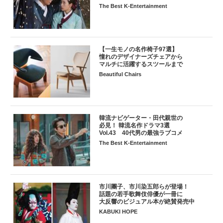
The Best K-Entertainment
【一生モノの名作椅子97選】
憧れのデザイナーズチェアから
マルチに活躍するスツールまで
Beautiful Chairs
韓流ナビゲーター・田代親世の
必見！ 韓流名作ドラマ3選
Vol.43 40代男の最強ラブコメ
The Best K-Entertainment
市川團子、市川染五郎らが登場！
話題の若手歌舞伎俳優が一冊に
大反響のビジュアル本が絶賛発売中
KABUKI HOPE