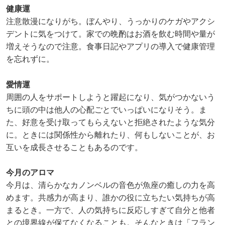
健康運
注意散漫になりがち。ぼんやり、うっかりのケガやアクシ
デントに気をつけて。家での晩酌はお酒を飲む時間や量が
増えそうなので注意。食事日記やアプリの導入で健康管理
を忘れずに。
愛情運
周囲の人をサポートしようと躍起になり、気がつかないう
ちに頭の中は他人の心配ごとでいっぱいになりそう。ま
た、好意を受け取ってもらえないと拒絶されたような気分
に。ときには関係性から離れたり、何もしないことが、お
互いを成長させることもあるのです。
今月のアロマ
今月は、清らかなカノンベルの音色が魚座の癒しの力を高
めます。共感力が高まり、誰かの役に立ちたい気持ちが高
まるとき。一方で、人の気持ちに反応しすぎて自分と他者
との境界線が保てなくなることも。そんなときは「フラン