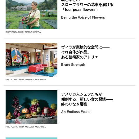
スローフラワーの花束を届ける
「four peas flowers」
Being the Voice of Flowers
PHOTOGRAPH BY NORIO KIDERA
ヴィラが実験的な空間に――
それ自体が作品。
ある芸術家のアトリエ
Brute Strength
PHOTOGRAPH BY INGER MARIE GRINI
アメリカ人シェフたちが
傾倒する、新しい食の習慣――
終わりなき饗宴
An Endless Feast
PHOTOGRAPH BY MELODY MELAMED