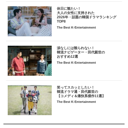
休日に観たい！
大人の女性に支持された
2026年・話題の韓国ドラマランキング
TOP8
The Best K-Entertainment
涙なしには観られない！
韓流ナビゲーター・田代親世の
おすすめ12選
The Best K-Entertainment
笑ってスカッとしたい！
韓流ドラマ通・田代親世の
【コメディ＆痛快系傑作11選】
The Best K-Entertainment