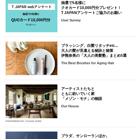
抽選で5名様に
クオカード10,000円分プレゼント！
T JAPANアンケートご協力のお願い
User Survey
ブラッシング、白髪リタッチetc...
大人の髪が見違える秘訣と秘策
伊熊奈美の「大人の美髪塾」まとめ5選
The Best Brushes for Aging Hair
アーティストたちと
ともに紡いでいく家
「メゾン・モナ」の物語
Our House
PHOTOGRAPH BY JULIANA SOHN
プラダ、サンローランほか。