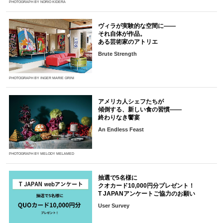
PHOTOGRAPH BY NORIO KIDERA
ヴィラが実験的な空間に――
それ自体が作品。
ある芸術家のアトリエ
Brute Strength
PHOTOGRAPH BY INGER MARIE GRINI
アメリカ人シェフたちが
傾倒する、新しい食の習慣――
終わりなき饗宴
An Endless Feast
PHOTOGRAPH BY MELODY MELAMED
抽選で5名様に
クオカード10,000円分プレゼント！
T JAPANアンケートご協力のお願い
User Survey