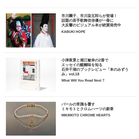
市川團子、市川染五郎らが登場！
話題の若手歌舞伎俳優が一冊に
大反響のビジュアル本が絶賛発売中
KABUKI HOPE
小津夜景と堀江敏幸の2冊で
エッセイの醍醐味を知る
石井千湖のブックレビュー「本のみずう
み」vol.18
What Will You Read Next ?
パールの常識を覆す
ミキモトとクロムハーツの新章
MIKIMOTO CHROME HEARTS