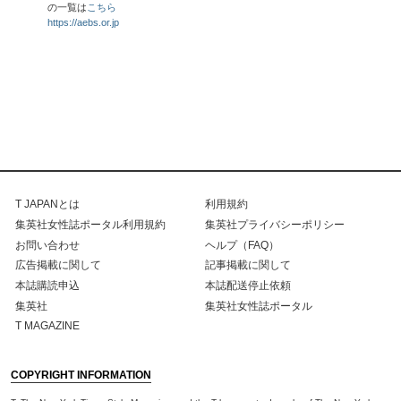
の一覧は
こちら
https://aebs.or.jp
T JAPANとは
利用規約
集英社女性誌ポータル利用規約
集英社プライバシーポリシー
お問い合わせ
ヘルプ（FAQ）
広告掲載に関して
記事掲載に関して
本誌購読申込
本誌配送停止依頼
集英社
集英社女性誌ポータル
T MAGAZINE
COPYRIGHT INFORMATION