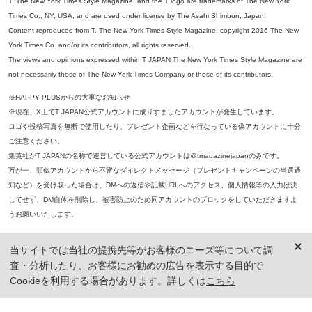
T, The New York Times Style Magazine, and the T logo are trademarks of The New York
Times Co., NY, USA, and are used under license by The Asahi Shimbun, Japan.
Content reproduced from T, The New York Times Style Magazine, copyright 2016 The New
York Times Co. and/or its contributors, all rights reserved.
The views and opinions expressed within T JAPAN The New York Times Style Magazine are
not necessarily those of The New York Times Company or those of its contributors.
※HAPPY PLUSからの大事なお知らせ
※現在、X上でT JAPAN公式アカウントに成りすましたアカウントが発生しています。
ロゴや投稿写真を無断で使用したり、プレゼント企画などを行なっている偽アカウントに十分
ご注意ください。
集英社がT JAPANの名称で運営している公式アカウントは＠tmagazinejapanのみです。
万が一、類似アカウントから不審なダイレクトメッセージ（プレゼントキャンペーンの当選通
知など）を受け取った場合は、DMへの返信や記載URLへのアクセス、個人情報等の入力は決
してせず、DM自体を削除し、被害防止のため同アカウントのブロックをしていただきますよ
うお願いいたします。
※本誌掲載の記事、写真等の無断複写、複製、転載を禁じます。
当サイトでは当社の提携先等がお客様のニーズ等について調
※ 掲載商品の価格は、特に記載がないかぎり、「税込価格」で表示しています。ただし、2021年3月18日以前に公開し
査・分析したり、お客様にお勧めの広告を表示する目的で
た記事については「本体価格（税抜）」での表示となり、 掲載価格には消費税が含まれておりませんのでご注意くだ
さい。
Cookieを利用する場合があります。詳しくは
こちら