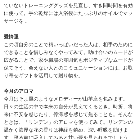
ていないトレーニンググッズを見直し、すき間時間を有効
に使って。手の乾燥には入浴後にたっぷりのオイルでマッ
サージを 。
愛情運
この頃自分のことで精いっぱいだった人は、相手のために
できることを惜しみなくやってみて。助け合いのムードが
広がることで、家や職場の雰囲気もポジティブなムードが
保てそう。会えない人とのコミュニケーションには、お取
り寄せギフトを活用して贈り物を。
今月のアロマ
今月はそよ風のようなメロディーが山羊座を包みます。
日々の生活の中で本来の自分が見えてくるとき。時折、将
来に不安を感じたり、停滞感を感じて焦ることも。そんな
ときは、「リンデン」のアロマを使ってみて。リンデンの
温かく濃厚な花の香りは神経を鎮め、深い呼吸を助けま
す。寝る前に吸入してみると甘い夢を見られるでしょう。