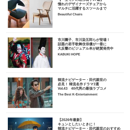
憧れのデザイナーズチェアから
マルチに活躍するスツールまで
Beautiful Chairs
市川團子、市川染五郎らが登場！
話題の若手歌舞伎俳優が一冊に
大反響のビジュアル本が絶賛発売中
KABUKI HOPE
韓流ナビゲーター・田代親世の
必見！ 韓流名作ドラマ3選
Vol.43 40代男の最強ラブコメ
The Best K-Entertainment
【2026年最新】
キュンとしたいときに！
韓流ナビゲーター・田代親世のおすすめ