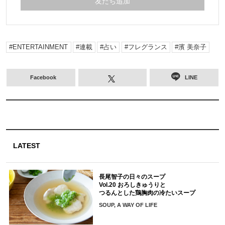
友だち追加
ENTERTAINMENT
連載
占い
フレグランス
濱 美奈子
Facebook
LINE
LATEST
長尾智子の日々のスープ
Vol.20 おろしきゅうりと
つるんとした鶏胸肉の冷たいスープ
SOUP, A WAY OF LIFE