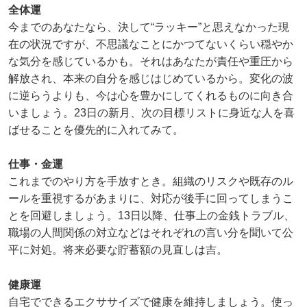
全体運
今までのあなたなら、決して“ラッキー”と思えなかった現
在の状況ですが、不思議なことにかつてないくらい穏やか
な気分を感じているかも。それはあなたが責任や重圧から
解放され、本来の自分を感じはじめているから。変化の波
に逆らうよりも、今は心を豊かにしてくれるものに向き合
いましょう。23日の新月、次の目標リストに身近な人を喜
ばせることを優先的に入れてみて。
仕事・金運
これまでのやり方を手放すとき。組織のリスクや既存のル
ールを重視するがあまりに、対応が後手に回ってしまうこ
とを回避しましょう。13日以降、仕事上の金銭トラブル、
職場の人間関係の対立などはそれぞれの言い分を聞いて公
平に対処。将来必要な貯蓄額の見直しは吉。
健康運
自宅でできるエクササイズで健康を維持しましょう。使っ