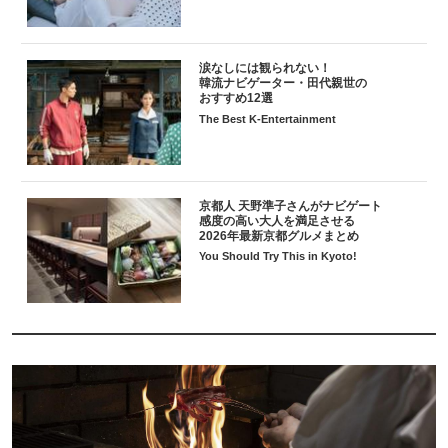
涙なしには観られない！
韓流ナビゲーター・田代親世の
おすすめ12選
The Best K-Entertainment
京都人 天野準子さんがナビゲート
感度の高い大人を満足させる
2026年最新京都グルメまとめ
You Should Try This in Kyoto!