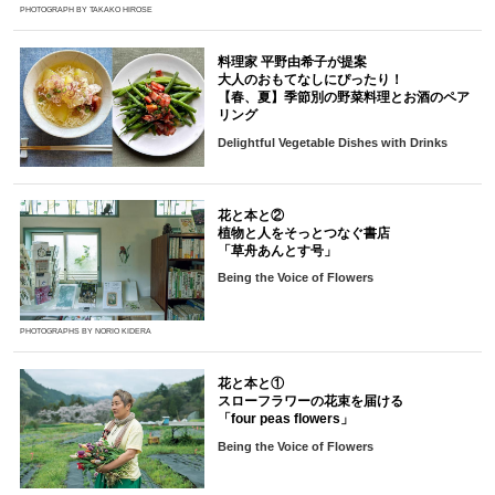
PHOTOGRAPH BY TAKAKO HIROSE
料理家 平野由希子が提案
大人のおもてなしにぴったり！
【春、夏】季節別の野菜料理とお酒のペア
リング
Delightful Vegetable Dishes with Drinks
花と本と②
植物と人をそっとつなぐ書店
「草舟あんとす号」
Being the Voice of Flowers
PHOTOGRAPHS BY NORIO KIDERA
花と本と①
スローフラワーの花束を届ける
「four peas flowers」
Being the Voice of Flowers