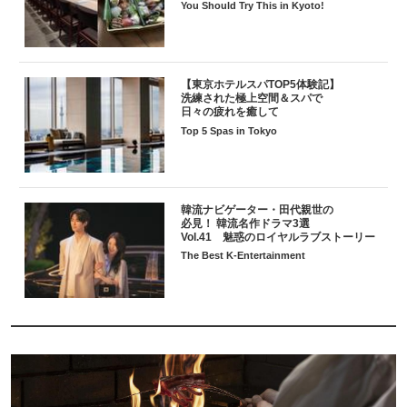
You Should Try This in Kyoto!
【東京ホテルスパTOP5体験記】
洗練された極上空間＆スパで
日々の疲れを癒して
Top 5 Spas in Tokyo
韓流ナビゲーター・田代親世の
必見！ 韓流名作ドラマ3選
Vol.41 魅惑のロイヤルラブストーリー
The Best K-Entertainment