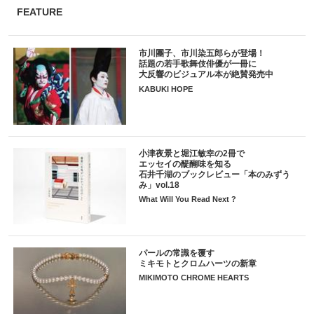
FEATURE
市川團子、市川染五郎らが登場！
話題の若手歌舞伎俳優が一冊に
大反響のビジュアル本が絶賛発売中
KABUKI HOPE
小津夜景と堀江敏幸の2冊で
エッセイの醍醐味を知る
石井千湖のブックレビュー「本のみずう
み」vol.18
What Will You Read Next ?
パールの常識を覆す
ミキモトとクロムハーツの新章
MIKIMOTO CHROME HEARTS