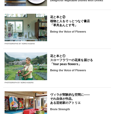
Delightful Vegetable Dishes with Drinks
花と本と②
植物と人をそっとつなぐ書店
「草舟あんとす号」
Being the Voice of Flowers
PHOTOGRAPHS BY NORIO KIDERA
花と本と①
スローフラワーの花束を届ける
「four peas flowers」
Being the Voice of Flowers
PHOTOGRAPH BY NORIO KIDERA
ヴィラが実験的な空間に――
それ自体が作品。
ある芸術家のアトリエ
Brute Strength