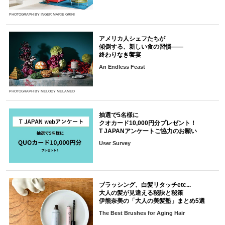
PHOTOGRAPH BY INGER MARIE GRINI
アメリカ人シェフたちが
傾倒する、新しい食の習慣――
終わりなき饗宴
An Endless Feast
PHOTOGRAPH BY MELODY MELAMED
抽選で5名様に
クオカード10,000円分プレゼント！
T JAPANアンケートご協力のお願い
User Survey
ブラッシング、白髪リタッチetc...
大人の髪が見違える秘訣と秘策
伊熊奈美の「大人の美髪塾」まとめ5選
The Best Brushes for Aging Hair