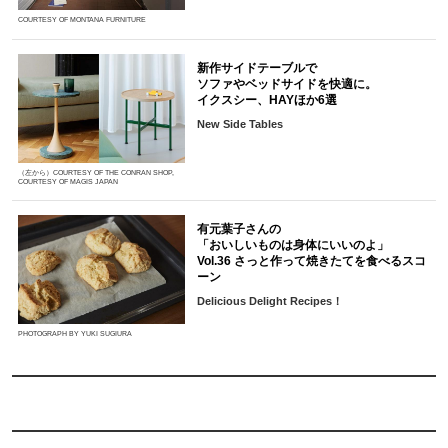
COURTESY OF MONTANA FURNITURE
新作サイドテーブルで
ソファやベッドサイドを快適に。
イクスシー、HAYほか6選
New Side Tables
（左から）COURTESY OF THE CONRAN SHOP,
COURTESY OF MAGIS JAPAN
有元葉子さんの
「おいしいものは身体にいいのよ」
Vol.36 さっと作って焼きたてを食べるスコ
ーン
Delicious Delight Recipes！
PHOTOGRAPH BY YUKI SUGIURA