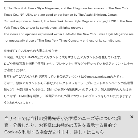
T, The New York Times Style Magazine, and the T logo are trademarks of The New York
Times Co., NY, USA, and are used under license by The Asahi Shimbun, Japan.
Content reproduced from T, The New York Times Style Magazine, copyright 2016 The New
York Times Co. and/or its contributors, all rights reserved.
The views and opinions expressed within T JAPAN The New York Times Style Magazine are
not necessarily those of The New York Times Company or those of its contributors.
※HAPPY PLUSからの大事なお知らせ
※現在、X上でT JAPAN公式アカウントに成りすましたアカウントが発生しています。
ロゴや投稿写真を無断で使用したり、プレゼント企画などを行なっている偽アカウントに十分
ご注意ください。
集英社がT JAPANの名称で運営している公式アカウントは＠tmagazinejapanのみです。
万が一、類似アカウントから不審なダイレクトメッセージ（プレゼントキャンペーンの当選通
知など）を受け取った場合は、DMへの返信や記載URLへのアクセス、個人情報等の入力は決
してせず、DM自体を削除し、被害防止のため同アカウントのブロックをしていただきますよ
うお願いいたします。
※本誌掲載の記事、写真等の無断複写、複製、転載を禁じます。
当サイトでは当社の提携先等がお客様のニーズ等について調
※ 掲載商品の価格は、特に記載がないかぎり、「税込価格」で表示しています。ただし、2021年3月18日以前に公開し
査・分析したり、お客様にお勧めの広告を表示する目的で
た記事については「本体価格（税抜）」での表示となり、 掲載価格には消費税が含まれておりませんのでご注意くだ
さい。
Cookieを利用する場合があります。詳しくは
こちら