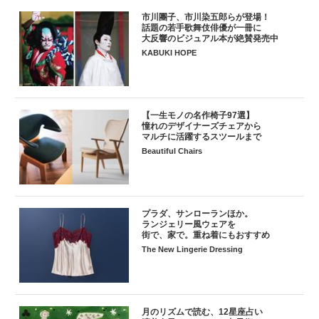
市川團子、市川染五郎らが登場！
話題の若手歌舞伎俳優が一冊に
大反響のビジュアル本が絶賛発売中
KABUKI HOPE
【一生モノの名作椅子97選】
憧れのデザイナーズチェアから
マルチに活躍するスツールまで
Beautiful Chairs
プラダ、サンローランほか。
ランジェリー風ウェアを
街で、家で。重ね着にもおすすめ
The New Lingerie Dressing
月のリズムで読む、12星座占い