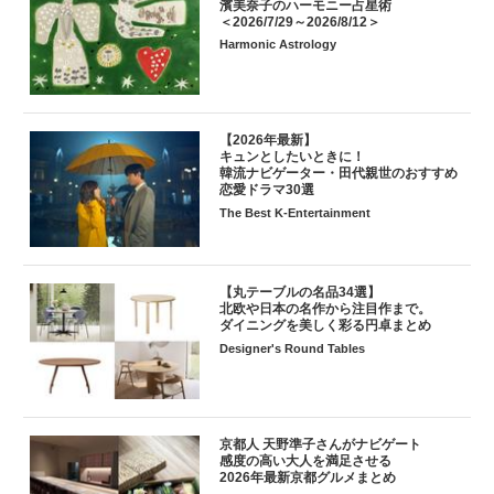
濱美奈子のハーモニー占星術
＜2026/7/29～2026/8/12＞
Harmonic Astrology
【2026年最新】
キュンとしたいときに！
韓流ナビゲーター・田代親世のおすすめ
恋愛ドラマ30選
The Best K-Entertainment
【丸テーブルの名品34選】
北欧や日本の名作から注目作まで。
ダイニングを美しく彩る円卓まとめ
Designer's Round Tables
京都人 天野準子さんがナビゲート
感度の高い大人を満足させる
2026年最新京都グルメまとめ