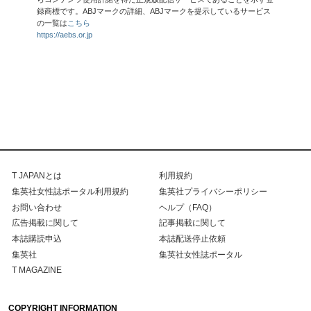
録商標です。ABJマークの詳細、ABJマークを提示しているサービス
の一覧は
こちら
https://aebs.or.jp
T JAPANとは
利用規約
集英社女性誌ポータル利用規約
集英社プライバシーポリシー
お問い合わせ
ヘルプ（FAQ）
広告掲載に関して
記事掲載に関して
本誌購読申込
本誌配送停止依頼
集英社
集英社女性誌ポータル
T MAGAZINE
COPYRIGHT INFORMATION